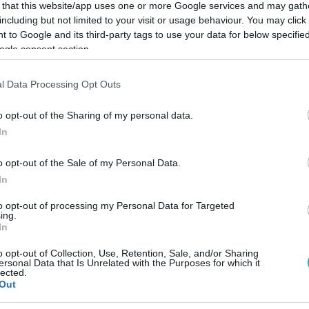
 that this website/app uses one or more Google services and may gath
including but not limited to your visit or usage behaviour. You may click 
 to Google and its third-party tags to use your data for below specifi
ogle consent section.
Link másolása
l Data Processing Opt Outs
o opt-out of the Sharing of my personal data.
In
s készített a kivágott fáról.
o opt-out of the Sale of my Personal Data.
In
to opt-out of processing my Personal Data for Targeted
ing.
In
között legyen a Google-találatokban!
o opt-out of Collection, Use, Retention, Sale, and/or Sharing
ersonal Data that Is Unrelated with the Purposes for which it
lected.
Out