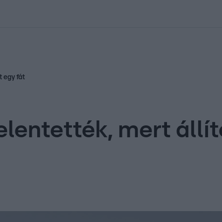
kolett
#
Időjárás
#
RTL műsor
#
Víz
#
Magyar Péter
#
Csillagjeg
t egy fát
elentették, mert állí