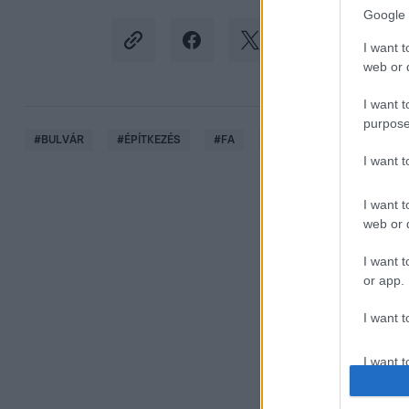
Google 
I want t
web or d
I want t
purpose
#
BULVÁR
#
ÉPÍTKEZÉS
#
FA
#
FELJELENTÉS
#
FAK
I want 
I want t
web or d
I want t
or app.
I want t
I want t
authenti