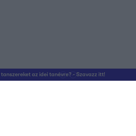
nszereket az idei tanévre? - Szavazz itt!
Kapcsolat
RTL Group Beszál