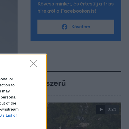
Kövess minket, és értesülj a friss
hírekről a Facebookon is!
Követem
sonal or
Népszerű
ection to
ou may
 personal
out of the
 downstream
3:23
B’s List of