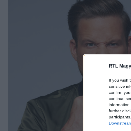
RTL Magy
If you wish 
sensitive in
confirm you
continue se
information 
further disc
participants
Downstream 