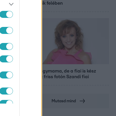
második felében
Bulvár
Már nagymama, de a fiai is kész
férfiak: friss fotón Szandi fiai
Mutasd mind