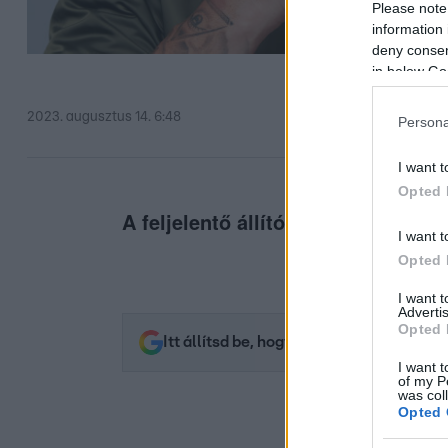
Please note
information 
deny consent
in below Go
2023. augusztus 14. 6:48
Persona
I want t
Opted 
A feljelentő állítólag még fotókat i
I want t
Opted 
I want 
Advertis
Opted 
Itt állítsd be, hogy az RTL.hu az elsők 
I want t
of my P
was col
Opted 