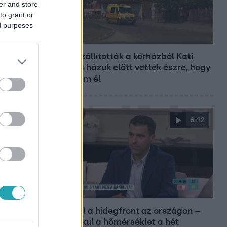
er and store
to grant or
ed purposes
Fókusz
Hazaszállították a kórházból Kati
nénit, a házuk előtt vették észre, hogy
már nem él
6:12
Reggeli
Átvonul a hidegfront az országon –
így alakul a hőmérséklet a hét