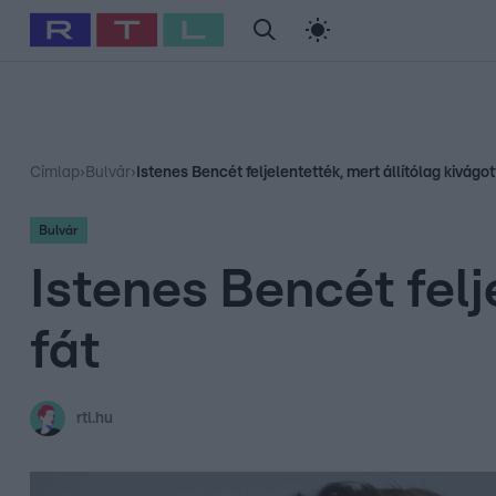
#
Babits Marcella
#
Szellő István
#
Most Wanted
#
Gallusz Ni
Címlap
›
Bulvár
›
Istenes Bencét feljelentették, mert állítólag kivágot
Bulvár
Istenes Bencét felj
fát
rtl.hu