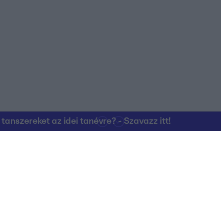
nszereket az idei tanévre? - Szavazz itt!
Kapcsolat
RTL Group Beszál