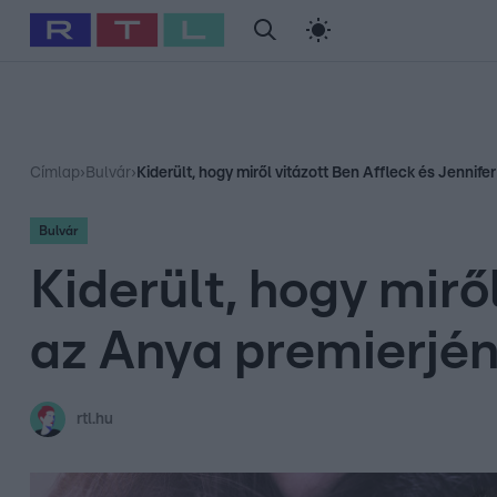
#
Babits Marcella
#
Szellő István
#
Most Wanted
#
Gallusz Ni
Címlap
›
Bulvár
›
Kiderült, hogy miről vitázott Ben Affleck és Jennif
Bulvár
Kiderült, hogy mirő
az Anya premierjé
rtl.hu