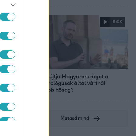
6:00
Fókusz
Miért sújtja Magyarországot a
meteorológusok által vártnál
nagyobb hőség?
Mutasd mind