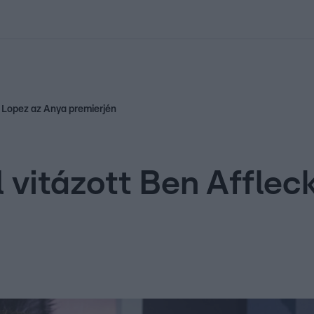
kolett
#
Időjárás
#
RTL műsor
#
Víz
#
Magyar Péter
#
Csillagjeg
er Lopez az Anya premierjén
l vitázott Ben Afflec
n