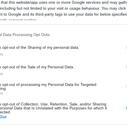
 that this website/app uses one or more Google services and may gath
including but not limited to your visit or usage behaviour. You may click 
 to Google and its third-party tags to use your data for below specifi
ogle consent section.
Link másolása
l Data Processing Opt Outs
o opt-out of the Sharing of my personal data.
In
ztárpárt.
o opt-out of the Sale of my Personal Data.
In
to opt-out of processing my Personal Data for Targeted
ing.
In
között legyen a Google-találatokban!
o opt-out of Collection, Use, Retention, Sale, and/or Sharing
ersonal Data that Is Unrelated with the Purposes for which it
lected.
Out