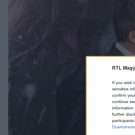
RTL Magy
If you wish 
sensitive in
confirm you
continue se
information 
further disc
participants
Downstream 