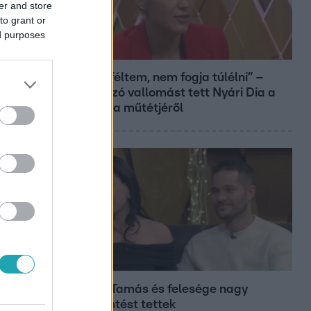
er and store
to grant or
ed purposes
Bulvár
„Attól féltem, nem fogja túlélni” –
megrázó vallomást tett Nyári Dia a
kislánya műtétjéről
Bulvár
Veréb Tamás és felesége nagy
bejelentést tettek