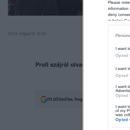
Please note
information 
deny consent
in below Go
2023. május 12. 12:02
Persona
I want t
Opted 
Profi szájról olvasó leplezte le a s
I want t
Opted 
I want 
Advertis
Opted 
Itt állítsd be, hogy az RTL.hu az elsők 
I want t
of my P
was col
Opted 