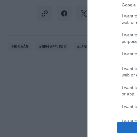
Google 
I want t
web or d
I want t
purpose
#
BULVÁR
#
BEN AFFLECK
#
JENNIFER LOPEZ
#
PREMIE
I want 
I want t
web or d
I want t
or app.
I want t
I want t
authenti