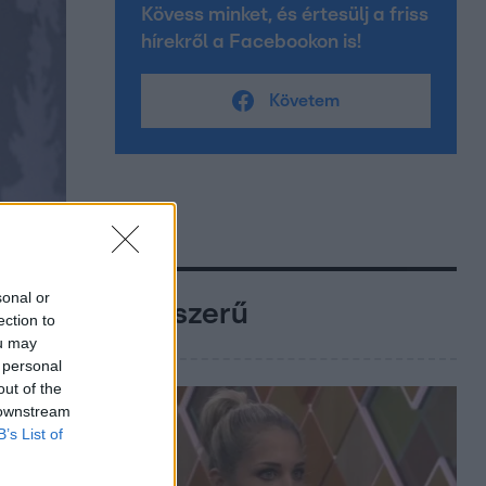
Kövess minket, és értesülj a friss
hírekről a Facebookon is!
Követem
sonal or
Népszerű
ection to
ou may
 personal
out of the
 downstream
B’s List of