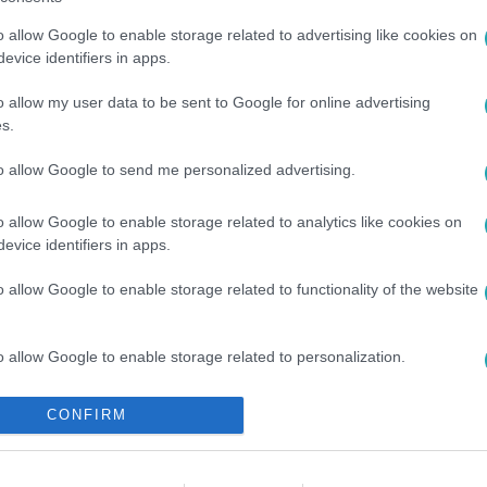
o allow Google to enable storage related to advertising like cookies on
evice identifiers in apps.
o allow my user data to be sent to Google for online advertising
s.
 NAPJA
#
TINÉDZSER
#
FOTÓ
to allow Google to send me personalized advertising.
o allow Google to enable storage related to analytics like cookies on
evice identifiers in apps.
o allow Google to enable storage related to functionality of the website
o allow Google to enable storage related to personalization.
o allow Google to enable storage related to security, including
CONFIRM
cation functionality and fraud prevention, and other user protection.