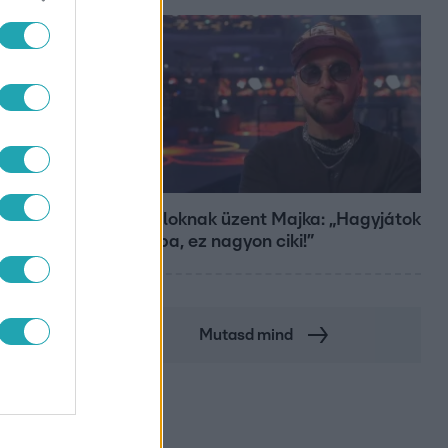
Bulvár
A fiataloknak üzent Majka: „Hagyjátok
ezt abba, ez nagyon ciki!”
Mutasd mind