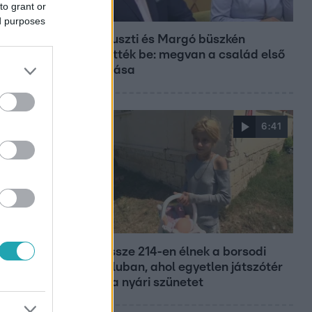
to grant or
Bulvár
ed purposes
Bódi Guszti és Margó büszkén
jelentették be: megvan a család első
diplomása
6:41
Fókusz
Mindössze 214-en élnek a borsodi
zsákfaluban, ahol egyetlen játszótér
jelenti a nyári szünetet