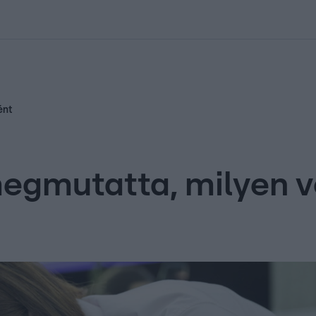
kolett
#
Időjárás
#
RTL műsor
#
Víz
#
Magyar Péter
#
Csillagjeg
ént
gmutatta, milyen vol