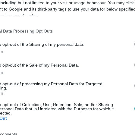
including but not limited to your visit or usage behaviour. You may click 
 to Google and its third-party tags to use your data for below specifi
ogle consent section.
Link másolása
l Data Processing Opt Outs
o opt-out of the Sharing of my personal data.
t, régen is nagyon csinos volt az anyák
In
int.
o opt-out of the Sale of my Personal Data.
In
to opt-out of processing my Personal Data for Targeted
ing.
In
között legyen a Google-találatokban!
o opt-out of Collection, Use, Retention, Sale, and/or Sharing
ersonal Data that Is Unrelated with the Purposes for which it
lected.
Out
consents