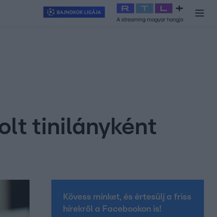
y
#
RTL+
#
Exek csatája 2026
#
Celeb vagyok, ments ki innen
#
H
t tinilányként
Kövess minket, és értesülj a friss
hírekről a Facebookon is!