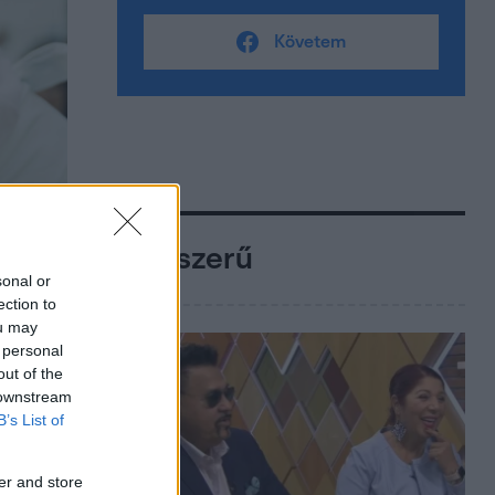
Követem
Népszerű
sonal or
ection to
ou may
 personal
out of the
 downstream
B’s List of
er and store