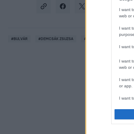
I want t
web or d
I want t
purpose
#
BULVÁR
#
DEMCSÁK ZSUZSA
#
GYEREKKOR
#
ANYÁK
I want 
I want t
web or d
I want t
or app.
I want t
I want t
authenti