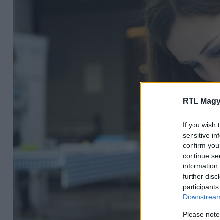
RTL Magy
If you wish 
sensitive in
confirm you
continue se
information 
further disc
participants
Downstream 
Please note