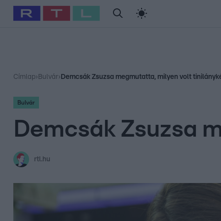
#
Babits Marcella
#
Szellő István
#
Most Wanted
#
Gallusz Ni
Címlap
›
Bulvár
›
Demcsák Zsuzsa megmutatta, milyen volt tinilányk
Bulvár
Demcsák Zsuzsa me
rtl.hu