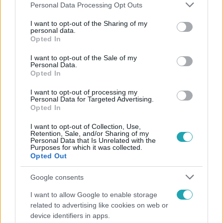
Please note that this website/app uses one or more Google
Personal Data Processing Opt Outs
services and may gather and store information including but
not limited to your visit or usage behaviour. You may click to
I want to opt-out of the Sharing of my
personal data.
grant or deny consent to Google and its third-party tags to
Opted In
Népszerű
use your data for below specified purposes in below Google
consent section.
I want to opt-out of the Sale of my
Personal Data.
Opted In
I want to opt-out of processing my
Personal Data for Targeted Advertising.
Opted In
I want to opt-out of Collection, Use,
Retention, Sale, and/or Sharing of my
Personal Data that Is Unrelated with the
Purposes for which it was collected.
Opted Out
Google consents
Időjárás
I want to allow Google to enable storage
related to advertising like cookies on web or
Tovább erősödik az El Niño – fokozhatja a hazai
device identifiers in apps.
hőséget és aszályt?