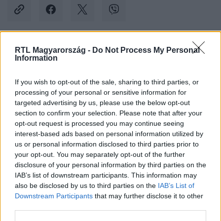
RTL Magyarország -
Do Not Process My Personal
Kövess minket, és értesülj a friss hírekről a
Information
Facebookon is!
If you wish to opt-out of the sale, sharing to third parties, or
processing of your personal or sensitive information for
Követem
targeted advertising by us, please use the below opt-out
section to confirm your selection. Please note that after your
opt-out request is processed you may continue seeing
interest-based ads based on personal information utilized by
us or personal information disclosed to third parties prior to
your opt-out. You may separately opt-out of the further
#
BULVÁR
#
DAVE BAUTISTA
#
DŰNE
#
FORGATÁS
disclosure of your personal information by third parties on the
IAB’s list of downstream participants. This information may
#
SZTÁROK
#
BUDAPEST
#
FOTÓ
also be disclosed by us to third parties on the
IAB’s List of
Downstream Participants
that may further disclose it to other
third parties.