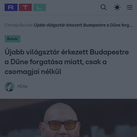
Legfrissebb
RTL Híradó
Fókusz
Sztárhírek
Randi
Celeb vagyok, me
#
Babits Marcella
#
Szellő István
#
Most Wanted
#
Gallusz Niko
Címlap
›
Bulvár
›
Újabb világsztár érkezett Budapestre a Dűne forgatása miatt, csak a csomagjai nélkül
Bulvár
Újabb világsztár érkezett Budapestre
a Dűne forgatása miatt, csak a
csomagjai nélkül
rtl.hu