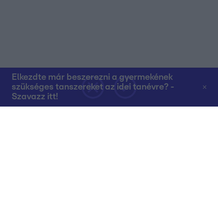
Elkezdte már beszerezni a gyermekének
szükséges tanszereket az idei tanévre? -
Szavazz itt!
Rólunk