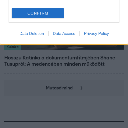
CONFIRM
Data Deletion
Data Access
Privacy Policy
Kultúra
Hosszú Katinka a dokumentumfilmjében Shane
Tusupról: A medencében minden működött
Mutasd mind