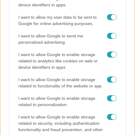
device identifiers in apps.
Hosszú Katinka a dokumentumfilmjében Shane
Tusupról: A medencében minden működött
I want to allow my user data to be sent to
Google for online advertising purposes.
I want to allow Google to send me
6:00
personalized advertising.
I want to allow Google to enable storage
related to analytics like cookies on web or
device identifiers in apps.
I want to allow Google to enable storage
related to functionality of the website or app.
I want to allow Google to enable storage
Fókusz
related to personalization.
Miért sújtja Magyarországot a meteorológusok
I want to allow Google to enable storage
által vártnál nagyobb hőség?
related to security, including authentication
functionality and fraud prevention, and other