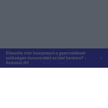
Elkezdte már beszerezni a gyermekének
szükséges tanszereket az idei tanévre? -
Szavazz itt!