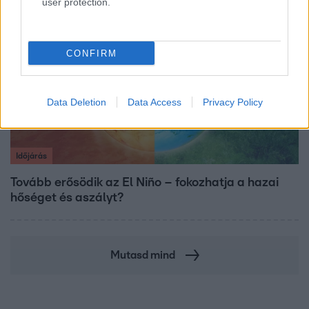
user protection.
CONFIRM
Data Deletion
Data Access
Privacy Policy
Időjárás
Tovább erősödik az El Niño – fokozhatja a hazai
hőséget és aszályt?
Mutasd mind