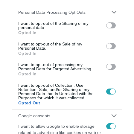
third parties.
Please note that this website/app uses one or more Google
Personal Data Processing Opt Outs
services and may gather and store information including but
not limited to your visit or usage behaviour. You may click to
I want to opt-out of the Sharing of my
personal data.
grant or deny consent to Google and its third-party tags to
Opted In
use your data for below specified purposes in below Google
consent section.
Népszerű
I want to opt-out of the Sale of my
Personal Data.
Opted In
I want to opt-out of processing my
Personal Data for Targeted Advertising.
Opted In
I want to opt-out of Collection, Use,
Retention, Sale, and/or Sharing of my
Personal Data that Is Unrelated with the
Purposes for which it was collected.
Opted Out
Google consents
I want to allow Google to enable storage
Kultúra
related to advertising like cookies on web or