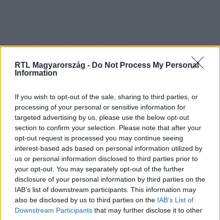
RTL Magyarország -
Do Not Process My Personal
Information
If you wish to opt-out of the sale, sharing to third parties, or
Kövess minket, és értesülj a friss hírekről a
processing of your personal or sensitive information for
Facebookon is!
targeted advertising by us, please use the below opt-out
section to confirm your selection. Please note that after your
opt-out request is processed you may continue seeing
Követem
interest-based ads based on personal information utilized by
us or personal information disclosed to third parties prior to
your opt-out. You may separately opt-out of the further
disclosure of your personal information by third parties on the
IAB’s list of downstream participants. This information may
also be disclosed by us to third parties on the
IAB’s List of
#
BULVÁR
#
NIGÉRIA
#
EGYHÁZ
#
EMBERRABLÁS
Downstream Participants
that may further disclose it to other