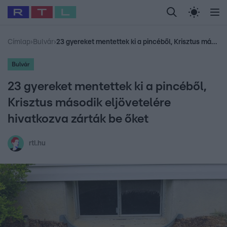
Legfrissebb
RTL Híradó
Fókusz
Sztárhírek
Randi
Celeb vagyok, me
#
Babits Marcella
#
Szellő István
#
Most Wanted
#
Gallusz Niko
Címlap
›
Bulvár
›
23 gyereket mentettek ki a pincéből, Krisztus második eljövetelére hivatkozva zárták be őket
Bulvár
23 gyereket mentettek ki a pincéből,
Krisztus második eljövetelére
hivatkozva zárták be őket
rtl.hu