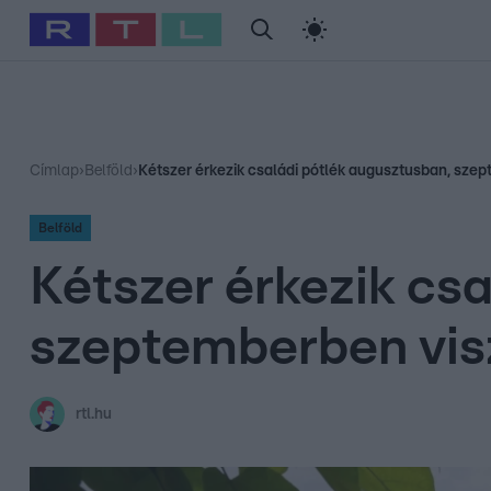
#
Babits Marcella
#
Szellő István
#
Most Wanted
#
Gallusz Ni
Címlap
›
Belföld
›
Kétszer érkezik családi pótlék augusztusban, sze
Belföld
Kétszer érkezik cs
szeptemberben vis
rtl.hu