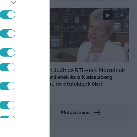
3:14
Híradó
Lannert Judit az RTL-nek: Maradnak
a tankerületek és a Klebelsberg
Központ, de átalakítják őket
Mutasd mind