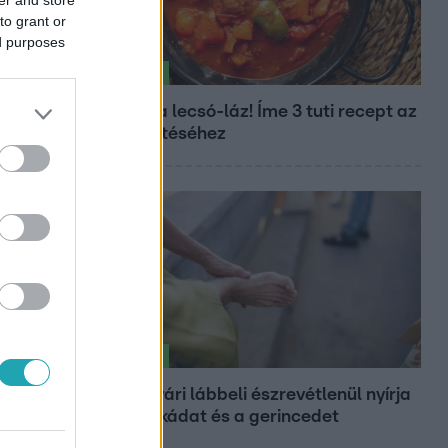
to grant or
ed purposes
Életmód
Kitört a lecsó-láz! Íme 3 tuti recept az
elkészítéséhez
Életmód
Ez a nyári lábbeli észrevétlenül nyírja
ki a bokádat és a gerincedet