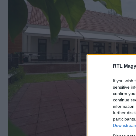
RTL Magy
If you wish 
sensitive in
confirm you
continue se
information 
further disc
participants
Downstream 
Please note