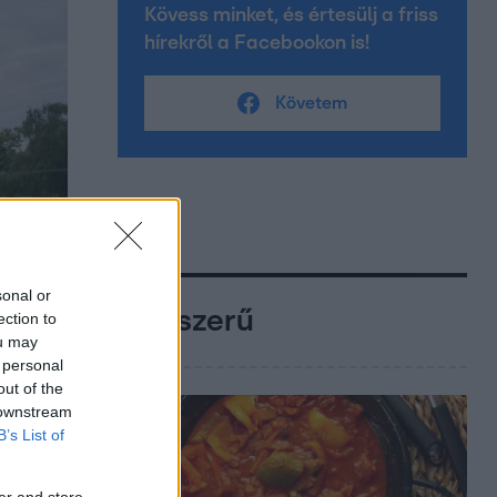
Kövess minket, és értesülj a friss
hírekről a Facebookon is!
Követem
sonal or
Népszerű
ection to
ou may
 personal
out of the
 downstream
B’s List of
er and store