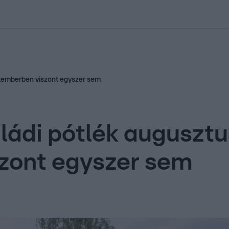
kolett
#
Időjárás
#
RTL műsor
#
Víz
#
Magyar Péter
#
Csillagjeg
ptemberben viszont egyszer sem
aládi pótlék auguszt
zont egyszer sem