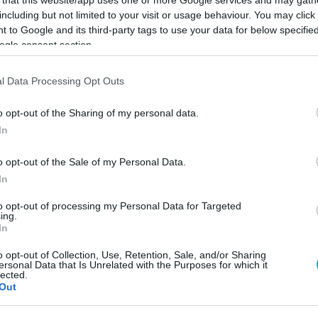
including but not limited to your visit or usage behaviour. You may click 
 to Google and its third-party tags to use your data for below specifi
ogle consent section.
l Data Processing Opt Outs
Link másolása
o opt-out of the Sharing of my personal data.
In
összeget, 2-4 nappal később jutnak hozzá.
o opt-out of the Sale of my Personal Data.
In
to opt-out of processing my Personal Data for Targeted
ing.
In
között legyen a Google-találatokban!
o opt-out of Collection, Use, Retention, Sale, and/or Sharing
ersonal Data that Is Unrelated with the Purposes for which it
lected.
Out