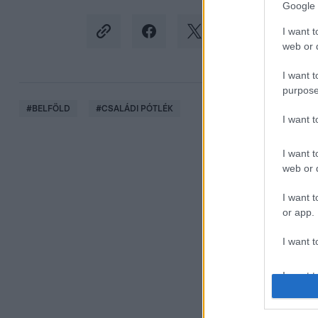
Google 
I want t
web or d
I want t
purpose
#
BELFÖLD
#
CSALÁDI PÓTLÉK
I want 
I want t
web or d
I want t
or app.
I want t
I want t
authenti