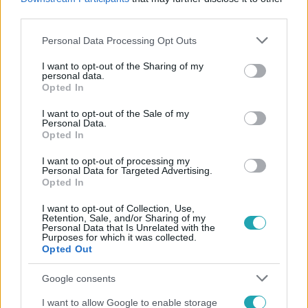
#
SAJTÓ
#
TISZA PÁRT
third parties.
Please note that this website/app uses one or more Google
Personal Data Processing Opt Outs
services and may gather and store information including but
not limited to your visit or usage behaviour. You may click to
I want to opt-out of the Sharing of my
personal data.
grant or deny consent to Google and its third-party tags to
Opted In
use your data for below specified purposes in below Google
consent section.
I want to opt-out of the Sale of my
Personal Data.
Népszerű
Opted In
I want to opt-out of processing my
Personal Data for Targeted Advertising.
Opted In
2:14
I want to opt-out of Collection, Use,
Retention, Sale, and/or Sharing of my
Personal Data that Is Unrelated with the
Purposes for which it was collected.
Opted Out
Google consents
I want to allow Google to enable storage