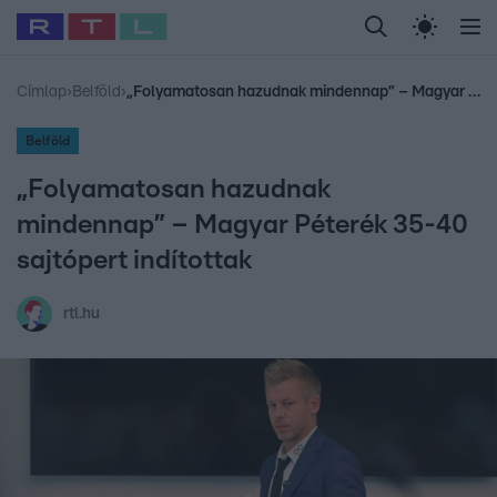
Legfrissebb
RTL Híradó
Fókusz
Sztárhírek
Randi
Celeb vagyok, me
#
Babits Marcella
#
Szellő István
#
Most Wanted
#
Gallusz Niko
Címlap
›
Belföld
›
„Folyamatosan hazudnak mindennap” – Magyar Péterék 35-40 sajtópert indítottak
Belföld
„Folyamatosan hazudnak
mindennap” – Magyar Péterék 35-40
sajtópert indítottak
rtl.hu