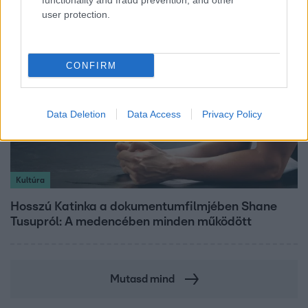
functionality and fraud prevention, and other
user protection.
CONFIRM
Data Deletion
Data Access
Privacy Policy
Kultúra
Hosszú Katinka a dokumentumfilmjében Shane
Tusupról: A medencében minden működött
Mutasd mind