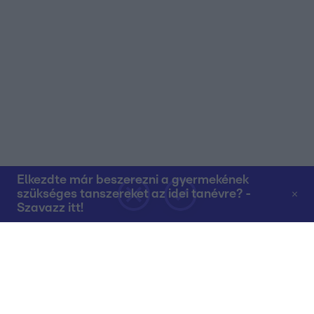
Elkezdte már beszerezni a gyermekének
szükséges tanszereket az idei tanévre? -
Szavazz itt!