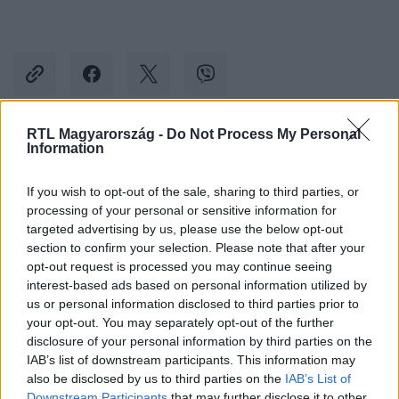
RTL Magyarország -
Do Not Process My Personal
Information
Kövess minket, és értesülj a friss hírekről a
Facebookon is!
If you wish to opt-out of the sale, sharing to third parties, or
processing of your personal or sensitive information for
Követem
targeted advertising by us, please use the below opt-out
section to confirm your selection. Please note that after your
opt-out request is processed you may continue seeing
interest-based ads based on personal information utilized by
us or personal information disclosed to third parties prior to
your opt-out. You may separately opt-out of the further
disclosure of your personal information by third parties on the
#
BELFÖLD
#
MAGYAR PÉTER
#
SAJTÓPER
IAB’s list of downstream participants. This information may
#
HELYREIGAZÍTÁS
#
PER
#
FELJELENTÉS
#
MÉDIA
also be disclosed by us to third parties on the
IAB’s List of
Downstream Participants
that may further disclose it to other