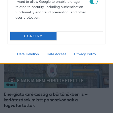
I want to allow Google to enable storage
Lannert Judit az RTL-nek: Maradnak a
related to security, including authentication
tankerületek és a Klebelsberg Központ, de
functionality and fraud prevention, and other
átalakítják őket
user protection.
2:46
CONFIRM
Data Deletion
Data Access
Privacy Policy
Híradó
Energiatakarékosság a börtönökben is –
korlátozások miatt panaszkodnak a
fogvatartottak