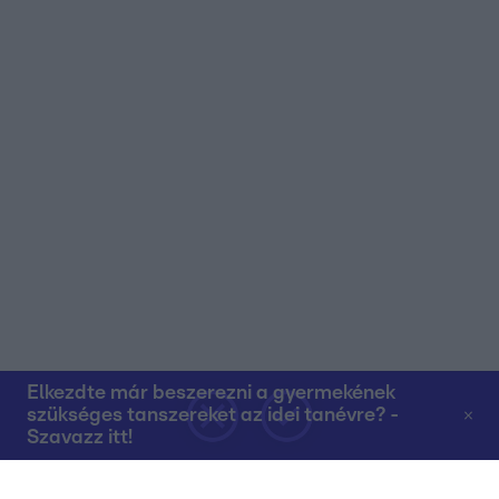
Elkezdte már beszerezni a gyermekének
szükséges tanszereket az idei tanévre? -
Szavazz itt!