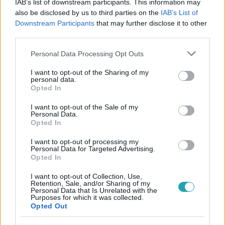
IAB’s list of downstream participants. This information may
#
BELFÖLD
#
GOMBASZÖGI NYÁRI TÁBOR
also be disclosed by us to third parties on the
IAB’s List of
#
MAGYAR PÉTER
#
DEUTSCH TAMÁS
Downstream Participants
that may further disclose it to other
third parties.
Please note that this website/app uses one or more Google
Personal Data Processing Opt Outs
services and may gather and store information including but
not limited to your visit or usage behaviour. You may click to
I want to opt-out of the Sharing of my
personal data.
grant or deny consent to Google and its third-party tags to
Opted In
use your data for below specified purposes in below Google
consent section.
Népszerű
I want to opt-out of the Sale of my
Personal Data.
Opted In
I want to opt-out of processing my
Personal Data for Targeted Advertising.
7:02
Opted In
I want to opt-out of Collection, Use,
Retention, Sale, and/or Sharing of my
Personal Data that Is Unrelated with the
Purposes for which it was collected.
Opted Out