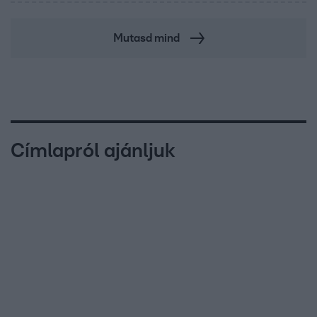
Mutasd mind
Címlapról ajánljuk