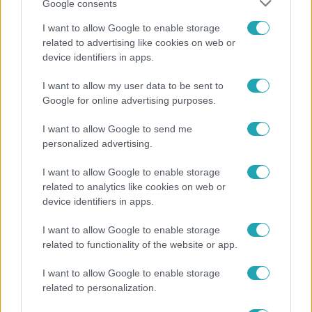
Google consents
I want to allow Google to enable storage
Reggeli
related to advertising like cookies on web or
device identifiers in apps.
19 évesen nyert modellversenyt Heidi Klum –
szakértő elemzi a szupermodell évtizedes
I want to allow my user data to be sent to
átalakulását
Google for online advertising purposes.
I want to allow Google to send me
personalized advertising.
3:14
I want to allow Google to enable storage
related to analytics like cookies on web or
device identifiers in apps.
I want to allow Google to enable storage
related to functionality of the website or app.
I want to allow Google to enable storage
related to personalization.
Híradó