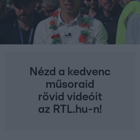
Nézd a kedvenc
műsoraid
rövid videóit
az RTL.hu-n!