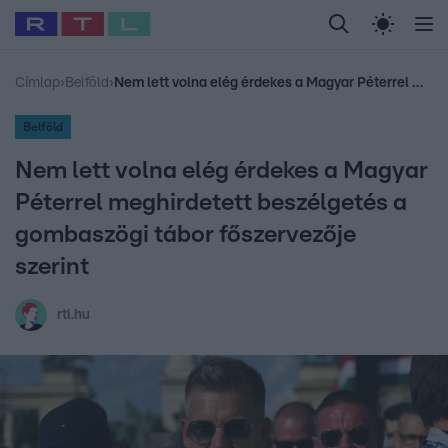
Legfrissebb
RTL Híradó
Fókusz
Sztárhírek
Randi
Celeb vagyok, me
#
Babits Marcella
#
Szellő István
#
Most Wanted
#
Gallusz Niko
Címlap
›
Belföld
›
Nem lett volna elég érdekes a Magyar Péterrel meghirdetett beszélgetés a gombaszögi tábor főszervezője szerint
Belföld
Nem lett volna elég érdekes a Magyar
Péterrel meghirdetett beszélgetés a
gombaszögi tábor főszervezője
szerint
rtl.hu