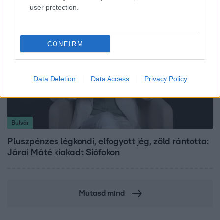
user protection.
CONFIRM
Data Deletion
Data Access
Privacy Policy
Bulvár
Pluszpénzes légkondi, elfogyott jég, zöld rántotta:
Járai Máté kiakadt Siófokon
Mutasd mind