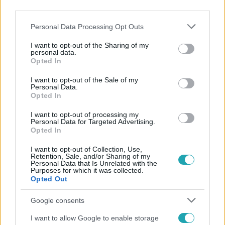
third parties.
Please note that this website/app uses one or more Google
Personal Data Processing Opt Outs
services and may gather and store information including but
not limited to your visit or usage behaviour. You may click to
I want to opt-out of the Sharing of my
personal data.
grant or deny consent to Google and its third-party tags to
Opted In
use your data for below specified purposes in below Google
Népszerű
consent section.
I want to opt-out of the Sale of my
Personal Data.
Opted In
I want to opt-out of processing my
Personal Data for Targeted Advertising.
14:09
Opted In
I want to opt-out of Collection, Use,
Retention, Sale, and/or Sharing of my
Personal Data that Is Unrelated with the
Purposes for which it was collected.
Opted Out
Google consents
I want to allow Google to enable storage
Reggeli