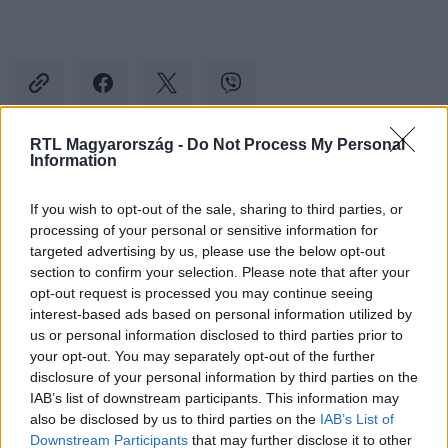
RTL Magyarország -
Do Not Process My Personal
Information
Kövess minket, és értesülj a friss hírekről a
Facebookon is!
If you wish to opt-out of the sale, sharing to third parties, or
processing of your personal or sensitive information for
targeted advertising by us, please use the below opt-out
Követem
section to confirm your selection. Please note that after your
opt-out request is processed you may continue seeing
interest-based ads based on personal information utilized by
us or personal information disclosed to third parties prior to
your opt-out. You may separately opt-out of the further
disclosure of your personal information by third parties on the
#
BELFÖLD
#
WIZZ AIR
#
MILÁNÓ
#
BARI
IAB’s list of downstream participants. This information may
also be disclosed by us to third parties on the
IAB’s List of
#
OLASZORSZÁG
#
BUDAPEST
Downstream Participants
that may further disclose it to other