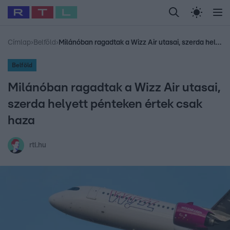
Legfrissebb
RTL Híradó
Fókusz
Sztárhírek
Randi
Celeb vagyok, me
#
Babits Marcella
#
Szellő István
#
Most Wanted
#
Gallusz Niko
Címlap
›
Belföld
›
Milánóban ragadtak a Wizz Air utasai, szerda helyett pénteken értek csak haza
Belföld
Milánóban ragadtak a Wizz Air utasai,
szerda helyett pénteken értek csak
haza
rtl.hu