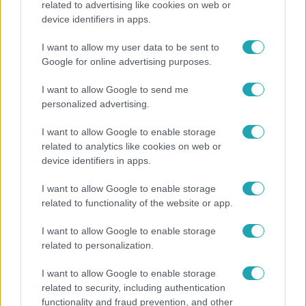
related to advertising like cookies on web or
device identifiers in apps.
„A csúcs opcionális, a biztonságos hazatérés
kötelező” – 50 méterre a csúcstól fordult vissza
I want to allow my user data to be sent to
Klein Dávid
Google for online advertising purposes.
I want to allow Google to send me
personalized advertising.
I want to allow Google to enable storage
related to analytics like cookies on web or
device identifiers in apps.
I want to allow Google to enable storage
related to functionality of the website or app.
I want to allow Google to enable storage
Bulvár
related to personalization.
"Nekem ő volt a herceg fehér lovon" - Széphalmi
I want to allow Google to enable storage
Juliska nem bánja, hogy hozzáment Sánta Lacihoz
related to security, including authentication
functionality and fraud prevention, and other