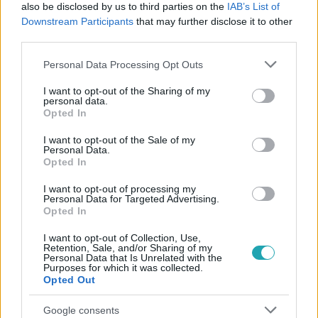
#
BELFÖLD
#
VÁLASZTÁS
#
CSALÁS
#
SZAVAZÁS
also be disclosed by us to third parties on the
IAB’s List of
Downstream Participants
that may further disclose it to other
#
ÖNKORMÁNYZATI VÁLASZTÁS
#
VÁLASZTÁS 2024
third parties.
#
ISMÉTLÉS
#
NEMESDÉD
#
POLGÁRMESTER
Please note that this website/app uses one or more Google
Personal Data Processing Opt Outs
services and may gather and store information including but
not limited to your visit or usage behaviour. You may click to
I want to opt-out of the Sharing of my
personal data.
grant or deny consent to Google and its third-party tags to
Opted In
use your data for below specified purposes in below Google
consent section.
I want to opt-out of the Sale of my
Personal Data.
Opted In
Népszerű
I want to opt-out of processing my
Personal Data for Targeted Advertising.
Opted In
I want to opt-out of Collection, Use,
3:23
Retention, Sale, and/or Sharing of my
Personal Data that Is Unrelated with the
Purposes for which it was collected.
Opted Out
Google consents