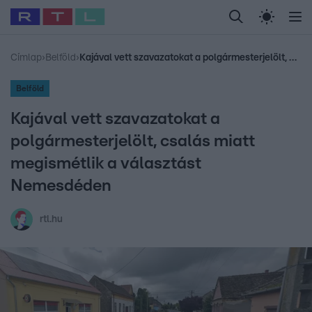
Legfrissebb
RTL Híradó
Fókusz
Sztárhírek
Randi
Celeb vagyok, me
#
Babits Marcella
#
Szellő István
#
Most Wanted
#
Gallusz Niko
Címlap
›
Belföld
›
Kajával vett szavazatokat a polgármesterjelölt, csalás miatt megismétlik a választást Nemesdéden
Belföld
Kajával vett szavazatokat a
polgármesterjelölt, csalás miatt
megismétlik a választást
Nemesdéden
rtl.hu