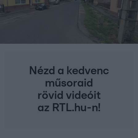
Nézd a kedvenc
műsoraid
rövid videóit
az RTL.hu-n!