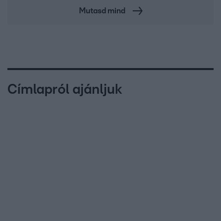
Mutasd mind
Címlapról ajánljuk