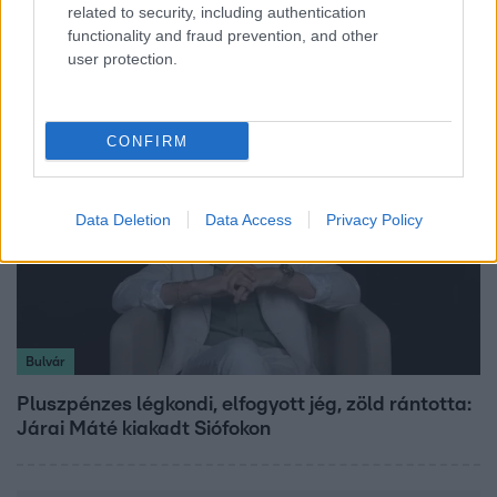
related to security, including authentication
Ez a 3 népszerű kerti növény akár az ingatlanod
functionality and fraud prevention, and other
értékét is csökkentheti
user protection.
CONFIRM
Data Deletion
Data Access
Privacy Policy
Bulvár
Pluszpénzes légkondi, elfogyott jég, zöld rántotta:
Járai Máté kiakadt Siófokon