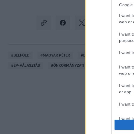
Google 
I want t
web or d
I want t
purpose
I want 
#
BELFÖLD
#
MAGYAR PÉTER
#
DOBREV KLÁRA
#
VITA
#
EP-VÁLASZTÁS
#
ÖNKORMÁNYZATI VÁLASZTÁS
I want t
web or d
I want t
or app.
I want t
I want t
authenti