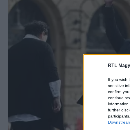
RTL Magy
If you wish 
sensitive in
confirm you
continue se
information 
further disc
participants
Downstream 