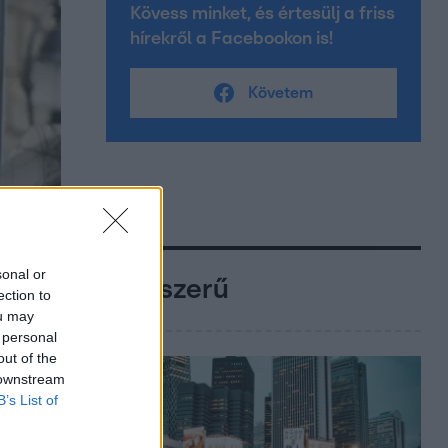
Kövess minket, és értesülj a friss
hírekről a Facebookon is!
Követem
sonal or
Népszerű
ection to
ou may
 personal
out of the
 downstream
B’s List of