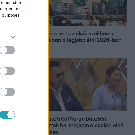
er and store
to grant or
ed purposes
Nagyvilág
Nem Bécs lett az első: ezekben a
városokban a legjobb élni 2026-ban
Bulvár
Bódi Guszti és Margó büszkén
jelentették be: megvan a család első
diplomása