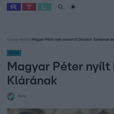
#
Babits Marcella
#
Szellő István
#
Most Wanted
#
Gallusz Ni
Címlap
›
Belföld
›
Magyar Péter nyílt levelet írt Deutsch Tamásnak é
Belföld
Magyar Péter nyílt
Klárának
rtl.hu