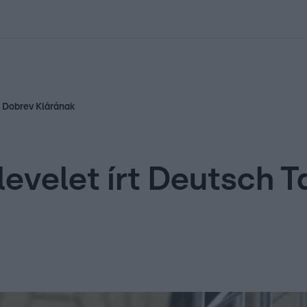
kolett
#
Időjárás
#
RTL műsor
#
Víz
#
Magyar Péter
#
Csillagjeg
s Dobrev Klárának
 levelet írt Deutsch