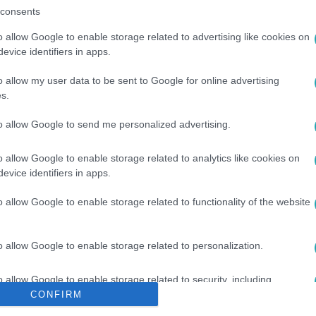
consents
o allow Google to enable storage related to advertising like cookies on
evice identifiers in apps.
o allow my user data to be sent to Google for online advertising
s.
to allow Google to send me personalized advertising.
#
DEUTSCH TAMÁS
#
NYÍLT LEVÉL
#
VÁLASZTÁS 2024
o allow Google to enable storage related to analytics like cookies on
evice identifiers in apps.
o allow Google to enable storage related to functionality of the website
o allow Google to enable storage related to personalization.
o allow Google to enable storage related to security, including
cation functionality and fraud prevention, and other user protection.
CONFIRM