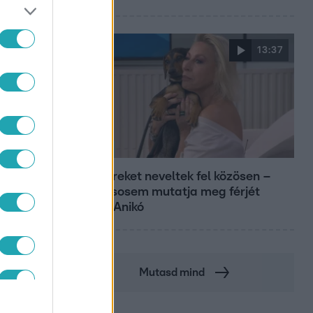
13:37
Reggeli
Öt gyereket neveltek fel közösen –
szinte sosem mutatja meg férjét
Ungár Anikó
Mutasd mind