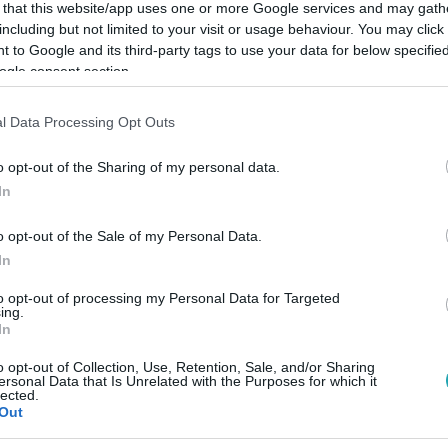
 that this website/app uses one or more Google services and may gath
including but not limited to your visit or usage behaviour. You may click 
 to Google and its third-party tags to use your data for below specifi
ogle consent section.
Link másolása
l Data Processing Opt Outs
o opt-out of the Sharing of my personal data.
In
torral és Gyurcsány Ferenccel szeretett
o opt-out of the Sale of my Personal Data.
avezetőkkel is.
In
to opt-out of processing my Personal Data for Targeted
ing.
In
o opt-out of Collection, Use, Retention, Sale, and/or Sharing
között legyen a Google-találatokban!
ersonal Data that Is Unrelated with the Purposes for which it
lected.
Out