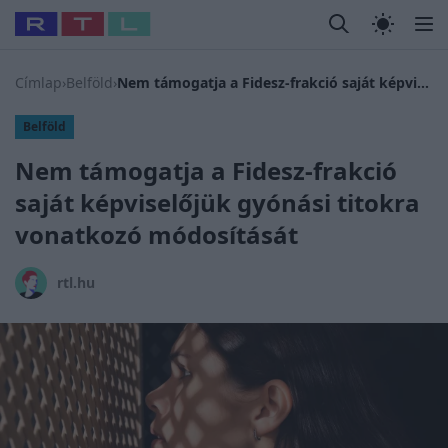
Legfrissebb
RTL Híradó
Fókusz
Sztárhírek
Randi
Celeb vagyok
#
Babits Marcella
#
Szellő István
#
Most Wanted
#
Gallusz N
Címlap
›
Belföld
›
Nem támogatja a Fidesz-frakció saját képviselőjük gyónási titokra vonatkozó módosítását
Belföld
Nem támogatja a Fidesz-frakció
saját képviselőjük gyónási titokra
vonatkozó módosítását
rtl.hu