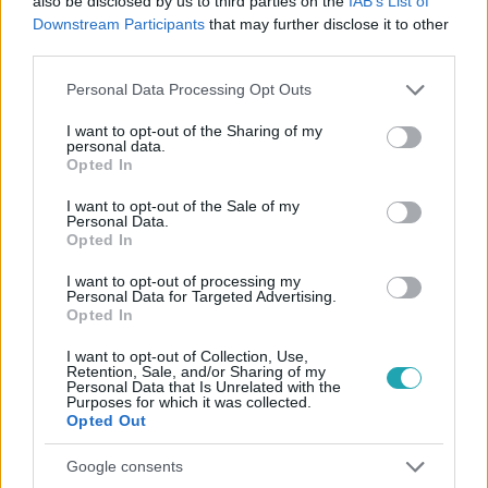
also be disclosed by us to third parties on the
IAB’s List of
#
BELFÖLD
#
FIDESZ
#
FIDESZ-FRAKCIÓ
Downstream Participants
that may further disclose it to other
#
GYÓNÁS
#
GYÓNÁSI TITOK
#
MÓDOSÍTÁS
third parties.
#
DUNAI MÓNIKA
Please note that this website/app uses one or more Google
Personal Data Processing Opt Outs
services and may gather and store information including but
not limited to your visit or usage behaviour. You may click to
I want to opt-out of the Sharing of my
personal data.
grant or deny consent to Google and its third-party tags to
Opted In
use your data for below specified purposes in below Google
consent section.
I want to opt-out of the Sale of my
Personal Data.
Opted In
Népszerű
I want to opt-out of processing my
Personal Data for Targeted Advertising.
Opted In
I want to opt-out of Collection, Use,
6:41
Retention, Sale, and/or Sharing of my
Personal Data that Is Unrelated with the
Purposes for which it was collected.
Opted Out
Google consents