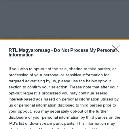
RTL Magyarország -
Do Not Process My Personal
Information
Kövess minket, és értesülj a friss
If you wish to opt-out of the sale, sharing to third parties, or
processing of your personal or sensitive information for
hírekről a Facebookon is!
targeted advertising by us, please use the below opt-out
section to confirm your selection. Please note that after your
Követem
opt-out request is processed you may continue seeing
interest-based ads based on personal information utilized by
us or personal information disclosed to third parties prior to
your opt-out. You may separately opt-out of the further
disclosure of your personal information by third parties on the
IAB’s list of downstream participants. This information may