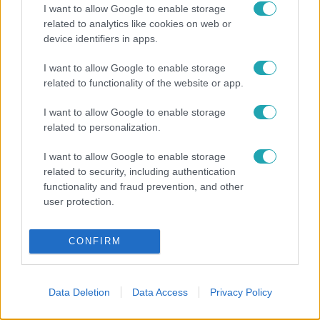
#
BELFÖLD
#
FARKAS SÁNDOR
#
SZENTES
I want to allow Google to enable storage
related to analytics like cookies on web or
#
GYILKOSSÁG
#
ROKON
#
KÖRÖZÉS
device identifiers in apps.
I want to allow Google to enable storage
related to functionality of the website or app.
I want to allow Google to enable storage
related to personalization.
Népszerű
I want to allow Google to enable storage
related to security, including authentication
functionality and fraud prevention, and other
user protection.
CONFIRM
Data Deletion
Data Access
Privacy Policy