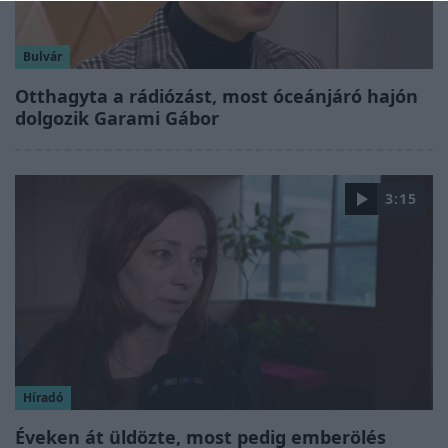
Bulvár
Otthagyta a rádiózást, most óceánjáró hajón
dolgozik Garami Gábor
3:15
Híradó
Éveken át üldözte, most pedig emberölés