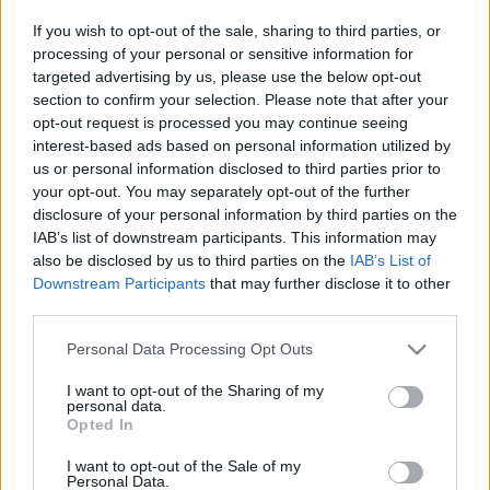
If you wish to opt-out of the sale, sharing to third parties, or
Link másolása
processing of your personal or sensitive information for
targeted advertising by us, please use the below opt-out
section to confirm your selection. Please note that after your
opt-out request is processed you may continue seeing
A szentesi gyilkossággal gyanúsított férfit
interest-based ads based on personal information utilized by
us or personal information disclosed to third parties prior to
Farkas Sándorhoz rokoni szál fűzi. A
your opt-out. You may separately opt-out of the further
fideszes képviselő azt mondta, reméli,
disclosure of your personal information by third parties on the
IAB’s list of downstream participants. This information may
minél hamarabb elfogják az elkövetőt, és
also be disclosed by us to third parties on the
IAB’s List of
Downstream Participants
that may further disclose it to other
felelősségre vonják.
third parties.
Please note that this website/app uses one or more Google
Personal Data Processing Opt Outs
services and may gather and store information including but
not limited to your visit or usage behaviour. You may click to
I want to opt-out of the Sharing of my
personal data.
grant or deny consent to Google and its third-party tags to
Opted In
use your data for below specified purposes in below Google
Itt állítsd be, hogy az RTL.hu az elsők között
consent section.
legyen a Google-találatokban!
I want to opt-out of the Sale of my
Personal Data.