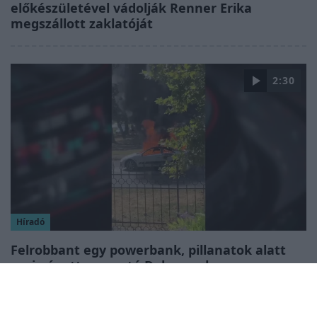
előkészületével vádolják Renner Erika
megszállott zaklatóját
2:30
Híradó
Felrobbant egy powerbank, pillanatok alatt
porig égett egy autó Debrecenben.