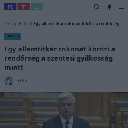
Legfrissebb
RTL Híradó
Fókusz
Sztárhírek
Randi
Celeb vagyok
#
Babits Marcella
#
Szellő István
#
Most Wanted
#
Gallusz N
Címlap
›
Belföld
›
Egy államtitkár rokonát körözi a rendőrség a szentesi gyilkosság miatt
Belföld
Egy államtitkár rokonát körözi a
rendőrség a szentesi gyilkosság
miatt
rtl.hu