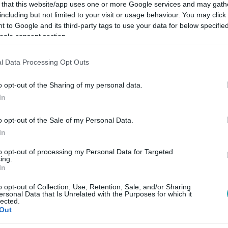
 that this website/app uses one or more Google services and may gath
including but not limited to your visit or usage behaviour. You may click 
 to Google and its third-party tags to use your data for below specifi
ogle consent section.
Link másolása
l Data Processing Opt Outs
o opt-out of the Sharing of my personal data.
In
sben terjeszti Fodor Gábor szavait,
o opt-out of the Sale of my Personal Data.
tó Magyar Péter hangfelvételén.
In
to opt-out of processing my Personal Data for Targeted
ing.
In
o opt-out of Collection, Use, Retention, Sale, and/or Sharing
között legyen a Google-találatokban!
ersonal Data that Is Unrelated with the Purposes for which it
lected.
Out