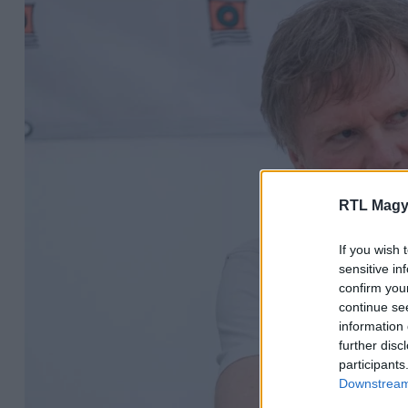
RTL Magy
If you wish 
sensitive in
confirm you
continue se
information 
further disc
participants
Downstream 