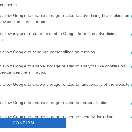
consents
o allow Google to enable storage related to advertising like cookies on
evice identifiers in apps.
o allow my user data to be sent to Google for online advertising
s.
to allow Google to send me personalized advertising.
#
HANGFELVÉTEL
#
VARGA JUDIT
#
FACEBOOK-HIRDETÉS
o allow Google to enable storage related to analytics like cookies on
evice identifiers in apps.
o allow Google to enable storage related to functionality of the website
o allow Google to enable storage related to personalization.
o allow Google to enable storage related to security, including
cation functionality and fraud prevention, and other user protection.
CONFIRM