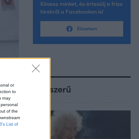
Kövess minket, és értesülj a friss
hírekről a Facebookon is!
Követem
sonal or
Népszerű
ection to
ou may
 personal
out of the
 downstream
B’s List of