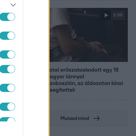
2:30
Híradó
Grúz fiatal erőszakoskodott egy 18
éves magyar lánnyal
Hajdúszoboszlón, az áldozaton kínai
lányok segítettek
Mutasd mind