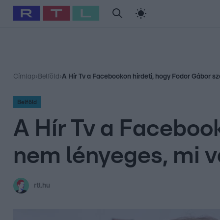
#
Babits Marcella
#
Szellő István
#
Most Wanted
#
Gallusz Ni
Címlap
›
Belföld
›
A Hír Tv a Facebookon hirdeti, hogy Fodor Gábor s
Belföld
A Hír Tv a Facebook
nem lényeges, mi v
rtl.hu