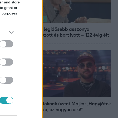
er and store
to grant or
ed purposes
Nagyvilág
A világ legidősebb asszonya
dohányzott és bort ivott – 122 évig élt
Bulvár
A fiataloknak üzent Majka: „Hagyjátok
ezt abba, ez nagyon ciki!”