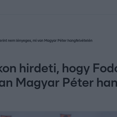
kolett
#
Időjárás
#
RTL műsor
#
Víz
#
Magyar Péter
#
Csillagjeg
zerint nem lényeges, mi van Magyar Péter hangfelvételén
on hirdeti, hogy Fod
an Magyar Péter han