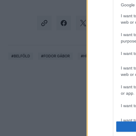
Google 
I want t
web or d
I want t
purpose
I want 
#
BELFÖLD
#
FODOR GÁBOR
#
HÍR TV
#
MAGYAR PÉTER
I want t
web or d
I want t
or app.
I want t
I want t
authenti