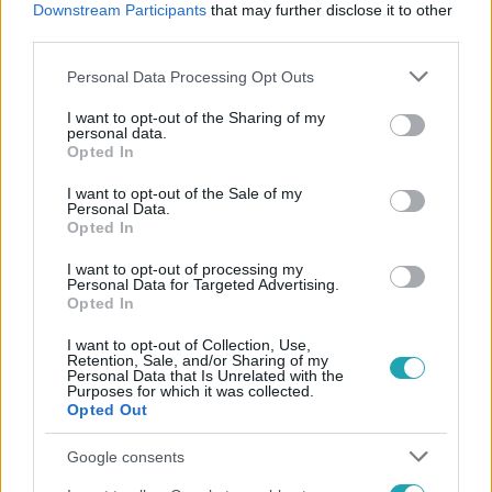
Downstream Participants
that may further disclose it to other
#
DÉZSI CSABA ANDRÁS
#
ELŐVÁLASZTÁS
third parties.
Please note that this website/app uses one or more Google
Personal Data Processing Opt Outs
services and may gather and store information including but
not limited to your visit or usage behaviour. You may click to
I want to opt-out of the Sharing of my
personal data.
grant or deny consent to Google and its third-party tags to
Opted In
use your data for below specified purposes in below Google
consent section.
I want to opt-out of the Sale of my
Népszerű
Personal Data.
Opted In
I want to opt-out of processing my
Personal Data for Targeted Advertising.
Opted In
2:06
I want to opt-out of Collection, Use,
Retention, Sale, and/or Sharing of my
Personal Data that Is Unrelated with the
Purposes for which it was collected.
Opted Out
Google consents