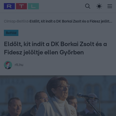
Legfrissebb
RTL Híradó
Fókusz
Sztárhírek
Randi
Celeb vagyok, me
#
Babits Marcella
#
Szellő István
#
Most Wanted
#
Gallusz Niko
Címlap
›
Belföld
›
Eldőlt, kit indít a DK Borkai Zsolt és a Fidesz jelöltje ellen Győrben
Belföld
Eldőlt, kit indít a DK Borkai Zsolt és a
Fidesz jelöltje ellen Győrben
rtl.hu