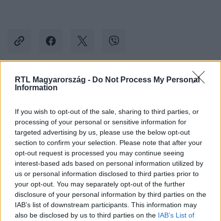
RTL Magyarország -
Do Not Process My Personal
Kövess minket, és értesülj a friss hírekről a
Information
Facebookon is!
If you wish to opt-out of the sale, sharing to third parties, or
processing of your personal or sensitive information for
Követem
targeted advertising by us, please use the below opt-out
section to confirm your selection. Please note that after your
opt-out request is processed you may continue seeing
interest-based ads based on personal information utilized by
us or personal information disclosed to third parties prior to
your opt-out. You may separately opt-out of the further
#
BELFÖLD
#
DEMOKRATIKUS KOALÍCIÓ
disclosure of your personal information by third parties on the
IAB’s list of downstream participants. This information may
#
GLÁZER TÍMEA
#
GYŐR
#
BORKAI ZSOLT
also be disclosed by us to third parties on the
IAB’s List of