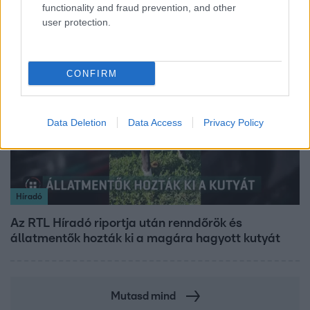
fogvatartottak
functionality and fraud prevention, and other
user protection.
2:14
CONFIRM
Data Deletion
Data Access
Privacy Policy
Híradó
Az RTL Híradó riportja után renndőrök és
állatmentők hozták ki a magára hagyott kutyát
Mutasd mind