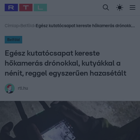
Legfrissebb
RTL Híradó
Fókusz
Sztárhírek
Randi
Celeb vagyok, me
#
Babits Marcella
#
Szellő István
#
Most Wanted
#
Gallusz Niko
Címlap
›
Belföld
›
Egész kutatócsapat kereste hőkamerás drónokkal, kutyákkal a nénit, reggel egyszerűen hazasétált
Belföld
Egész kutatócsapat kereste
hőkamerás drónokkal, kutyákkal a
nénit, reggel egyszerűen hazasétált
rtl.hu