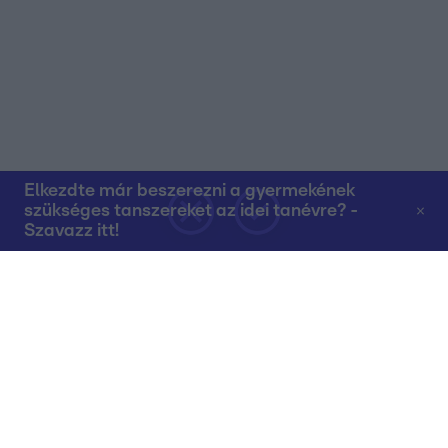
Elkezdte már beszerezni a gyermekének
szükséges tanszereket az idei tanévre? -
Szavazz itt!