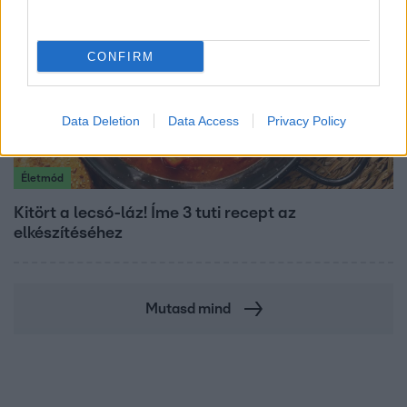
CONFIRM
Data Deletion
Data Access
Privacy Policy
Életmód
Kitört a lecsó-láz! Íme 3 tuti recept az
elkészítéséhez
Mutasd mind