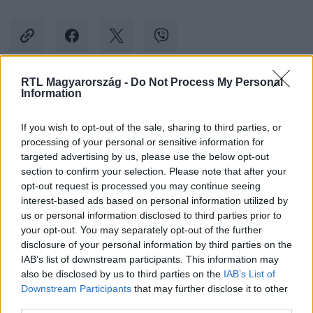
RTL Magyarország -
Do Not Process My Personal
Information
Kövess minket, és értesülj a friss hírekről a
Facebookon is!
If you wish to opt-out of the sale, sharing to third parties, or
processing of your personal or sensitive information for
Követem
targeted advertising by us, please use the below opt-out
section to confirm your selection. Please note that after your
opt-out request is processed you may continue seeing
interest-based ads based on personal information utilized by
us or personal information disclosed to third parties prior to
your opt-out. You may separately opt-out of the further
disclosure of your personal information by third parties on the
#
BELFÖLD
#
NÉNI
#
ELTŰNT
#
KERESÉS
IAB’s list of downstream participants. This information may
also be disclosed by us to third parties on the
IAB’s List of
#
PEST MEGYE
Downstream Participants
that may further disclose it to other
third parties.