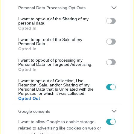
Please note that this website/app uses one or more Google
Personal Data Processing Opt Outs
services and may gather and store information including but
not limited to your visit or usage behaviour. You may click to
I want to opt-out of the Sharing of my
personal data.
grant or deny consent to Google and its third-party tags to
Opted In
use your data for below specified purposes in below Google
Népszerű
consent section.
I want to opt-out of the Sale of my
Personal Data.
Opted In
I want to opt-out of processing my
Personal Data for Targeted Advertising.
Opted In
I want to opt-out of Collection, Use,
Retention, Sale, and/or Sharing of my
Personal Data that Is Unrelated with the
Purposes for which it was collected.
Opted Out
Google consents
I want to allow Google to enable storage
Bulvár
related to advertising like cookies on web or