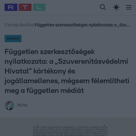
Legfrissebb
RTL Híradó
Fókusz
Sztárhírek
Randi
Celeb vagyok, me
#
Babits Marcella
#
Szellő István
#
Most Wanted
#
Gallusz Niko
Címlap
›
Belföld
›
Független szerkesztőségek nyilatkozata: a „Szuverenitásvédelmi Hivatal” kártékony és jogállamellenes, mégsem félemlítheti meg a független médiát
Belföld
Független szerkesztőségek
nyilatkozata: a „Szuverenitásvédelmi
Hivatal” kártékony és
jogállamellenes, mégsem félemlítheti
meg a független médiát
rtl.hu