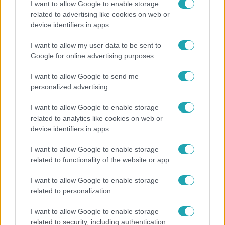
I want to allow Google to enable storage
related to advertising like cookies on web or
device identifiers in apps.
Reggeli
I want to allow my user data to be sent to
Öt gyereket neveltek fel közösen – szinte sosem
Google for online advertising purposes.
mutatja meg férjét Ungár Anikó
I want to allow Google to send me
personalized advertising.
I want to allow Google to enable storage
related to analytics like cookies on web or
device identifiers in apps.
I want to allow Google to enable storage
related to functionality of the website or app.
I want to allow Google to enable storage
related to personalization.
Bulvár
I want to allow Google to enable storage
Nem hinnéd, melyik világsztárnak tulajdonítják a
related to security, including authentication