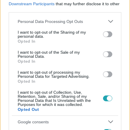
#
BELFÖLD
#
PARTIZÁN
#
GULYÁS MÁRTON
Downstream Participants
that may further disclose it to other
third parties.
#
MAGYAR NARANCS
#
TELEX
#
ÚJ PÉTER
Please note that this website/app uses one or more Google
Personal Data Processing Opt Outs
services and may gather and store information including but
not limited to your visit or usage behaviour. You may click to
I want to opt-out of the Sharing of my
personal data.
grant or deny consent to Google and its third-party tags to
Opted In
use your data for below specified purposes in below Google
consent section.
I want to opt-out of the Sale of my
Personal Data.
Népszerű
Opted In
I want to opt-out of processing my
Personal Data for Targeted Advertising.
Opted In
13:37
I want to opt-out of Collection, Use,
Retention, Sale, and/or Sharing of my
Personal Data that Is Unrelated with the
Purposes for which it was collected.
Opted Out
Google consents