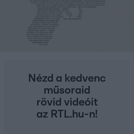
Nézd a kedvenc
műsoraid
rövid videóit
az RTL.hu-n!