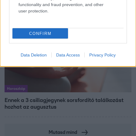
legmagasabb IQ-t
functionality and fraud prevention, and other
user protection.
CONFIRM
Data Deletion
Data Access
Privacy Policy
Horoszkóp
Ennek a 3 csillagjegynek sorsfordító találkozást
hozhat az augusztus
Mutasd mind