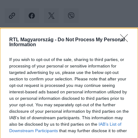
RTL Magyarország -
Do Not Process My Personal
Kövess minket, és értesülj a friss hírekről a
Information
Facebookon is!
If you wish to opt-out of the sale, sharing to third parties, or
processing of your personal or sensitive information for
Követem
targeted advertising by us, please use the below opt-out
section to confirm your selection. Please note that after your
opt-out request is processed you may continue seeing
interest-based ads based on personal information utilized by
us or personal information disclosed to third parties prior to
your opt-out. You may separately opt-out of the further
#
BELFÖLD
#
BIODÓM
#
BUDAPEST
#
FŐVÁROS
disclosure of your personal information by third parties on the
IAB’s list of downstream participants. This information may
#
BŐSZ ANETT
#
FŰTÉS
#
KORMÁNY
also be disclosed by us to third parties on the
IAB’s List of
Downstream Participants
that may further disclose it to other
third parties.