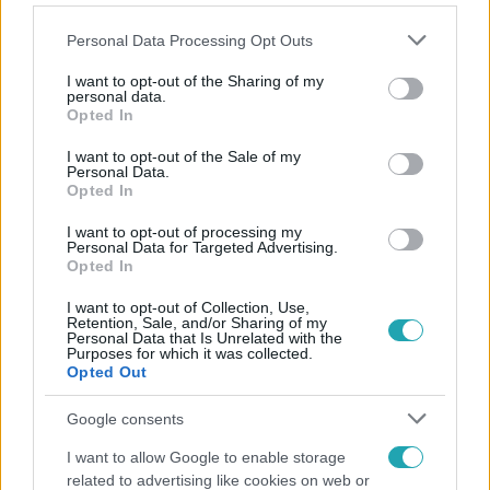
Please note that this website/app uses one or more Google
Personal Data Processing Opt Outs
services and may gather and store information including but
not limited to your visit or usage behaviour. You may click to
I want to opt-out of the Sharing of my
personal data.
grant or deny consent to Google and its third-party tags to
Opted In
Népszerű
use your data for below specified purposes in below Google
consent section.
I want to opt-out of the Sale of my
Personal Data.
Opted In
I want to opt-out of processing my
Personal Data for Targeted Advertising.
Opted In
I want to opt-out of Collection, Use,
Retention, Sale, and/or Sharing of my
Personal Data that Is Unrelated with the
Purposes for which it was collected.
Opted Out
Google consents
Bulvár
I want to allow Google to enable storage
related to advertising like cookies on web or