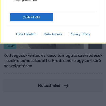
CONFIRM
Data Deletion
Data Access
Privacy Policy
Híradó
Költségcsökkentés és kieső támogató szerződések
- ezekre panaszkodott a Fradi elnöke egy zártkörű
beszélgetésen
Mutasd mind