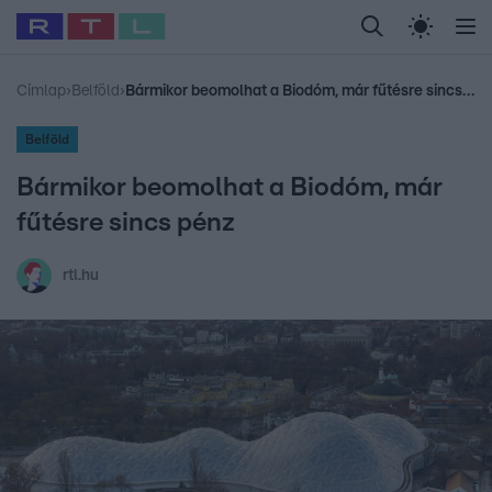
Legfrissebb
RTL Híradó
Fókusz
Sztárhírek
Randi
Celeb vagyok, me
#
Babits Marcella
#
Szellő István
#
Most Wanted
#
Gallusz Niko
Címlap
›
Belföld
›
Bármikor beomolhat a Biodóm, már fűtésre sincs pénz
Belföld
Bármikor beomolhat a Biodóm, már
fűtésre sincs pénz
rtl.hu