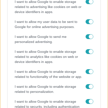
I want to allow Google to enable storage
related to advertising like cookies on web or
device identifiers in apps.
Horoszkóp
I want to allow my user data to be sent to
Ennek a 3 csillagjegynek váratlan sikereket hozhat
Google for online advertising purposes.
a hét
I want to allow Google to send me
personalized advertising.
I want to allow Google to enable storage
related to analytics like cookies on web or
device identifiers in apps.
I want to allow Google to enable storage
related to functionality of the website or app.
I want to allow Google to enable storage
related to personalization.
Nagyvilág
I want to allow Google to enable storage
A világ legidősebb asszonya dohányzott és bort
related to security, including authentication