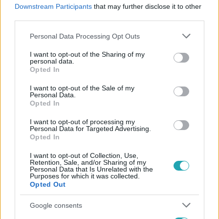
#
BELFÖLD
#
TAKÁCS PÉTER
Downstream Participants
that may further disclose it to other
third parties.
#
EGÉSZSÉGÜGYI ÁLLAMTITKÁR
#
ÁLLAMOSÍTÁS
Please note that this website/app uses one or more Google
Personal Data Processing Opt Outs
services and may gather and store information including but
not limited to your visit or usage behaviour. You may click to
I want to opt-out of the Sharing of my
personal data.
grant or deny consent to Google and its third-party tags to
Opted In
use your data for below specified purposes in below Google
consent section.
I want to opt-out of the Sale of my
Personal Data.
Népszerű
Opted In
I want to opt-out of processing my
Personal Data for Targeted Advertising.
Opted In
I want to opt-out of Collection, Use,
Retention, Sale, and/or Sharing of my
Personal Data that Is Unrelated with the
Purposes for which it was collected.
Opted Out
Google consents