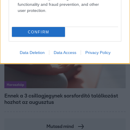
ivott – 122 évig élt
functionality and fraud prevention, and other
user protection.
CONFIRM
Data Deletion
Data Access
Privacy Policy
Horoszkóp
Ennek a 3 csillagjegynek sorsfordító találkozást
hozhat az augusztus
Mutasd mind