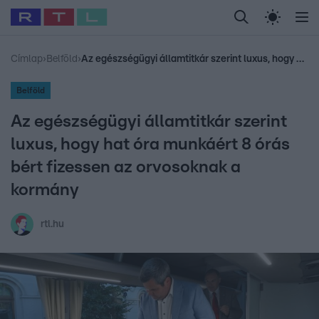
Legfrissebb
RTL Híradó
Fókusz
Sztárhírek
Randi
Celeb vagyok, me
#
Babits Marcella
#
Szellő István
#
Most Wanted
#
Gallusz Niko
Címlap
›
Belföld
›
Az egészségügyi államtitkár szerint luxus, hogy hat óra munkáért 8 órás bért fizessen az orvosoknak a kormány
Belföld
Az egészségügyi államtitkár szerint
luxus, hogy hat óra munkáért 8 órás
bért fizessen az orvosoknak a
kormány
rtl.hu