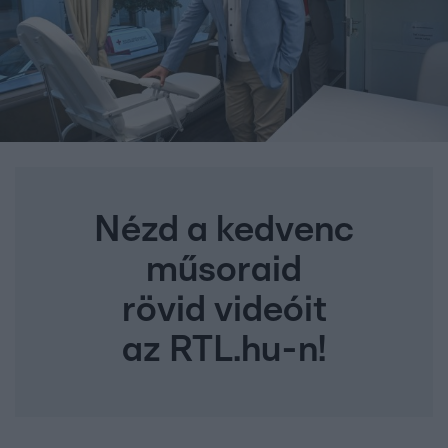
Nézd a kedvenc
műsoraid
rövid videóit
az RTL.hu-n!