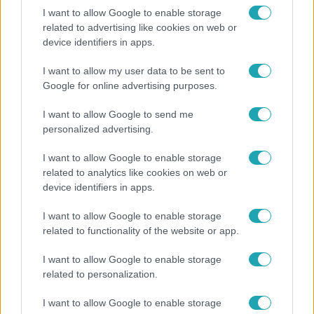
I want to allow Google to enable storage
related to advertising like cookies on web or
Bulvár
device identifiers in apps.
Otthagyta a rádiózást, most óceánjáró hajón
I want to allow my user data to be sent to
dolgozik Garami Gábor
Google for online advertising purposes.
I want to allow Google to send me
personalized advertising.
14:09
I want to allow Google to enable storage
related to analytics like cookies on web or
device identifiers in apps.
I want to allow Google to enable storage
related to functionality of the website or app.
I want to allow Google to enable storage
related to personalization.
Reggeli
I want to allow Google to enable storage
„A csúcs opcionális, a biztonságos hazatérés