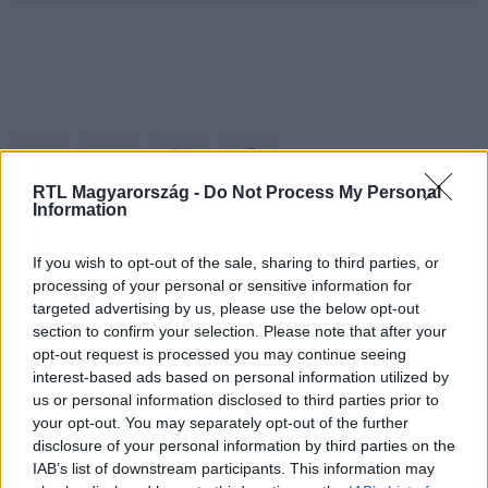
RTL Magyarország -
Do Not Process My Personal
Information
Kövess minket, és értesülj a friss hírekről a
If you wish to opt-out of the sale, sharing to third parties, or
processing of your personal or sensitive information for
Facebookon is!
targeted advertising by us, please use the below opt-out
section to confirm your selection. Please note that after your
Követem
opt-out request is processed you may continue seeing
interest-based ads based on personal information utilized by
us or personal information disclosed to third parties prior to
your opt-out. You may separately opt-out of the further
disclosure of your personal information by third parties on the
IAB’s list of downstream participants. This information may