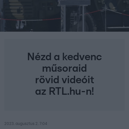
Nézd a kedvenc
műsoraid
rövid videóit
az RTL.hu-n!
2023. augusztus 2. 7:04