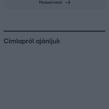
Mutasd mind
Címlapról ajánljuk