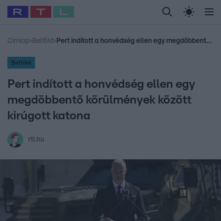
Legfrissebb
RTL Híradó
Fókusz
Sztárhírek
Randi
Celeb vagyok, me
#
Babits Marcella
#
Szellő István
#
Most Wanted
#
Gallusz Niko
Címlap
›
Belföld
›
Pert indított a honvédség ellen egy megdöbbentő körülmények között kirúgott katona
Belföld
Pert indított a honvédség ellen egy
megdöbbentő körülmények között
kirúgott katona
rtl.hu