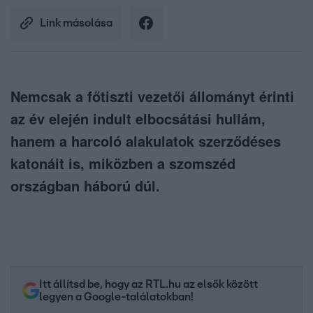
Link másolása
Nemcsak a főtiszti vezetői állományt érinti
az év elején indult elbocsátási hullám,
hanem a harcoló alakulatok szerződéses
katonáit is, miközben a szomszéd
országban háború dúl.
Itt állítsd be, hogy az RTL.hu az elsők között
legyen a Google-találatokban!