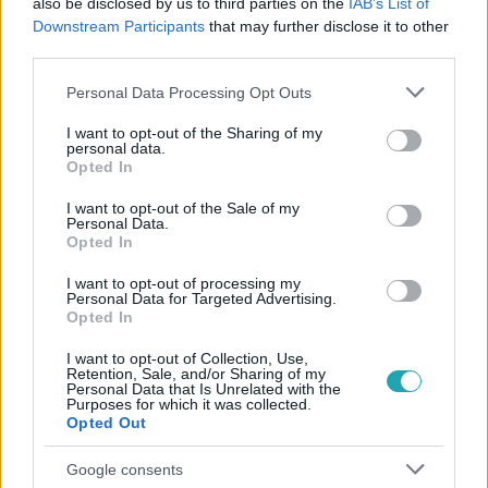
also be disclosed by us to third parties on the
IAB’s List of
#
BELFÖLD
#
SZALAY-BOBROVNICZKY KRISTÓF
Downstream Participants
that may further disclose it to other
#
HONVÉDSÉG
#
KIRÚGÁS
#
TISZTOGATÁS
third parties.
Please note that this website/app uses one or more Google
Personal Data Processing Opt Outs
services and may gather and store information including but
not limited to your visit or usage behaviour. You may click to
I want to opt-out of the Sharing of my
personal data.
grant or deny consent to Google and its third-party tags to
Opted In
use your data for below specified purposes in below Google
consent section.
I want to opt-out of the Sale of my
Personal Data.
Népszerű
Opted In
I want to opt-out of processing my
Personal Data for Targeted Advertising.
Opted In
I want to opt-out of Collection, Use,
Retention, Sale, and/or Sharing of my
Personal Data that Is Unrelated with the
Purposes for which it was collected.
Opted Out
Google consents