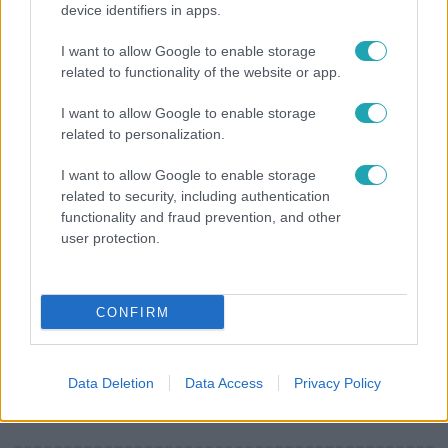
device identifiers in apps.
Bulvár
I want to allow Google to enable storage
Pluszpénzes légkondi, elfogyott jég, zöld rántotta:
related to functionality of the website or app.
Járai Máté kiakadt Siófokon
I want to allow Google to enable storage
related to personalization.
I want to allow Google to enable storage
related to security, including authentication
functionality and fraud prevention, and other
user protection.
CONFIRM
Életmód
Data Deletion
Data Access
Privacy Policy
Kitört a lecsó-láz! Íme 3 tuti recept az
elkészítéséhez