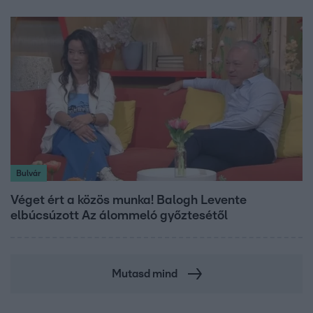
Bulvár
Véget ért a közös munka! Balogh Levente
elbúcsúzott Az álommeló győztesétől
Mutasd mind