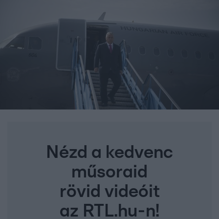
Nézd a kedvenc
műsoraid
rövid videóit
az RTL.hu-n!