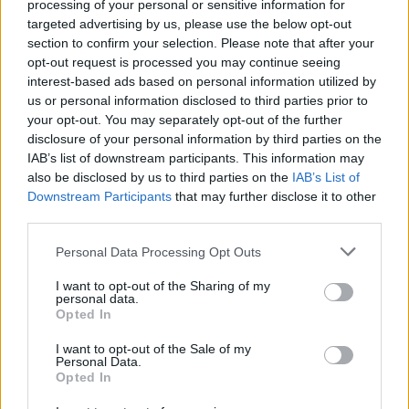
processing of your personal or sensitive information for
targeted advertising by us, please use the below opt-out
section to confirm your selection. Please note that after your
opt-out request is processed you may continue seeing
interest-based ads based on personal information utilized by
us or personal information disclosed to third parties prior to
your opt-out. You may separately opt-out of the further
disclosure of your personal information by third parties on the
Kövess minket, és értesülj a friss hírekről a
IAB’s list of downstream participants. This information may
Facebookon is!
also be disclosed by us to third parties on the
IAB’s List of
Downstream Participants
that may further disclose it to other
third parties.
Követem
Please note that this website/app uses one or more Google
Personal Data Processing Opt Outs
services and may gather and store information including but
not limited to your visit or usage behaviour. You may click to
I want to opt-out of the Sharing of my
personal data.
grant or deny consent to Google and its third-party tags to
Opted In
use your data for below specified purposes in below Google
consent section.
#
BELFÖLD
#
ORBÁN VIKTOR
#
KÜLÖNGÉP
I want to opt-out of the Sale of my
Personal Data.
#
AIRBUS A319
#
KÜLFÖLDI ÚT
#
KORMÁNY
Opted In
#
UTAZÁS
#
KÖLTSÉGEK
#
MA