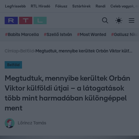
Legfrissebb
RTL Híradó
Fókusz
Sztárhírek
Randi
Celeb vagyok, me
#
Babits Marcella
#
Szellő István
#
Most Wanted
#
Gallusz Niko
Címlap
›
Belföld
›
Megtudtuk, mennyibe kerültek Orbán Viktor külföldi útjai – a látogatások több mint harmadában különgéppel ment
Belföld
Megtudtuk, mennyibe kerültek Orbán
Viktor külföldi útjai – a látogatások
több mint harmadában különgéppel
ment
Lőrincz Tamás