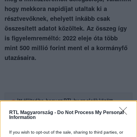
hogy mekkora napidíjat utaltak ki a
résztvevőknek, ehelyett inkább csak
összesített adatot közöltek. Az összeg így
is figyelemreméltó: 2022 eleje óta több
mint 500 millió forint ment el a kormányfő
utazásaira.
Itt állítsd be, hogy az RTL.hu az elsők között
legyen a Google-találatokban!
RTL Magyarország -
Do Not Process My Personal
Information
If you wish to opt-out of the sale, sharing to third parties, or