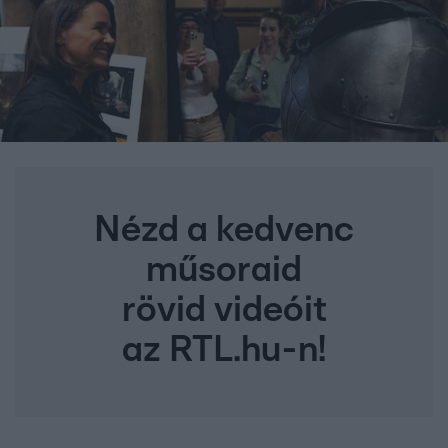
Nézd a kedvenc
műsoraid
rövid videóit
az RTL.hu-n!