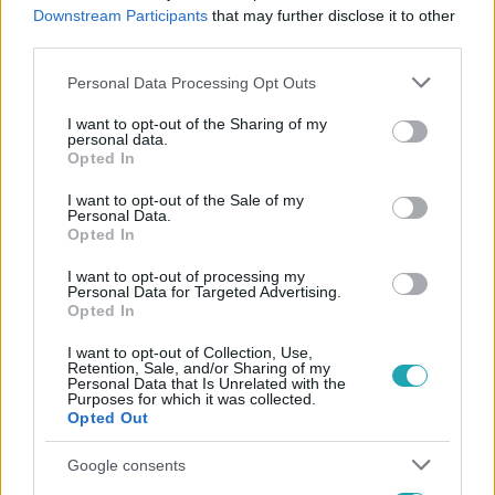
#
ROBERT LANTOS
#
NEMZETI FIMINTÉZET
Downstream Participants
that may further disclose it to other
third parties.
#
KÁEL CSABA
Please note that this website/app uses one or more Google
Personal Data Processing Opt Outs
services and may gather and store information including but
not limited to your visit or usage behaviour. You may click to
I want to opt-out of the Sharing of my
personal data.
grant or deny consent to Google and its third-party tags to
Opted In
use your data for below specified purposes in below Google
consent section.
I want to opt-out of the Sale of my
Personal Data.
Opted In
Népszerű
I want to opt-out of processing my
Personal Data for Targeted Advertising.
Opted In
7:51
I want to opt-out of Collection, Use,
Retention, Sale, and/or Sharing of my
Personal Data that Is Unrelated with the
Purposes for which it was collected.
Opted Out
Google consents