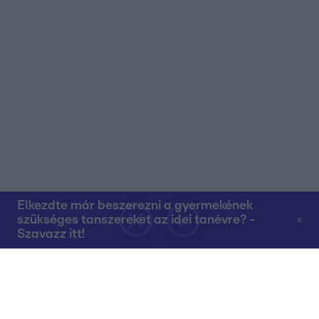
Elkezdte már beszerezni a gyermekének
szükséges tanszereket az idei tanévre? -
Szavazz itt!