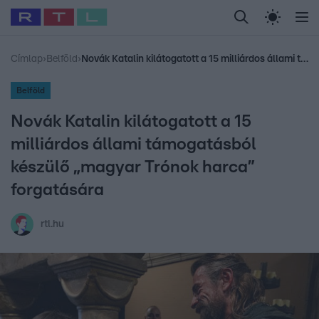
Legfrissebb
RTL Híradó
Fókusz
Sztárhírek
Randi
Celeb vagyok, me
#
Babits Marcella
#
Szellő István
#
Most Wanted
#
Gallusz Niko
Címlap
›
Belföld
›
Novák Katalin kilátogatott a 15 milliárdos állami támogatásból készülő „magyar Trónok harca” forgatására
Belföld
Novák Katalin kilátogatott a 15
milliárdos állami támogatásból
készülő „magyar Trónok harca”
forgatására
rtl.hu