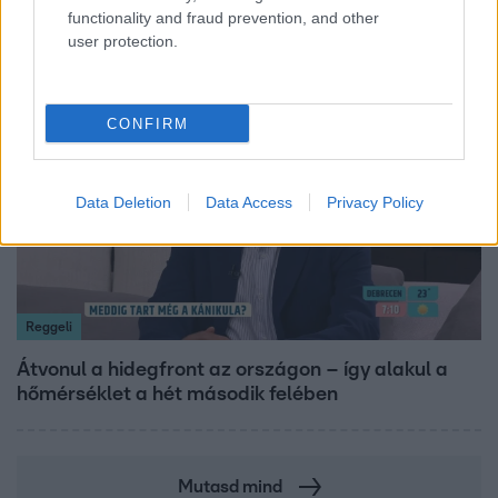
os tüdőkapacitásom
functionality and fraud prevention, and other
user protection.
6:12
CONFIRM
Data Deletion
Data Access
Privacy Policy
Reggeli
Átvonul a hidegfront az országon – így alakul a
hőmérséklet a hét második felében
Mutasd mind