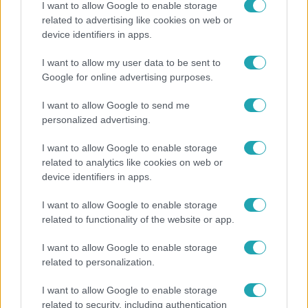
I want to allow Google to enable storage
related to advertising like cookies on web or
device identifiers in apps.
Fókusz
I want to allow my user data to be sent to
Megvan, kik váltják a fenyegetés miatt visszalépő
Google for online advertising purposes.
Majkát a SIC Feszten
I want to allow Google to send me
personalized advertising.
I want to allow Google to enable storage
related to analytics like cookies on web or
device identifiers in apps.
I want to allow Google to enable storage
related to functionality of the website or app.
I want to allow Google to enable storage
related to personalization.
Bulvár
I want to allow Google to enable storage
Rubint Réka: A mai napig nem jött vissza a 100%-
related to security, including authentication