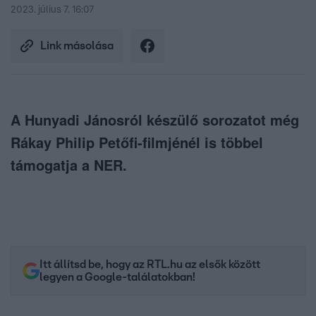
2023. július 7. 16:07
Link másolása
A Hunyadi Jánosról készülő sorozatot még
Rákay Philip Petőfi-filmjénél is többel
támogatja a NER.
Itt állítsd be, hogy az RTL.hu az elsők között
legyen a Google-találatokban!