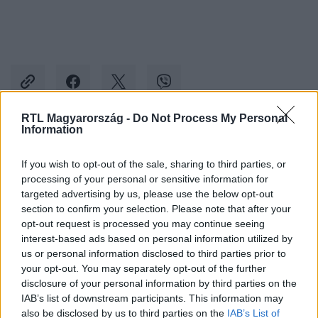
RTL Magyarország -
Do Not Process My Personal
Information
Kövess minket, és értesülj a friss hírekről a
If you wish to opt-out of the sale, sharing to third parties, or
Facebookon is!
processing of your personal or sensitive information for
targeted advertising by us, please use the below opt-out
Követem
section to confirm your selection. Please note that after your
opt-out request is processed you may continue seeing
interest-based ads based on personal information utilized by
us or personal information disclosed to third parties prior to
your opt-out. You may separately opt-out of the further
disclosure of your personal information by third parties on the
IAB’s list of downstream participants. This information may
#
BELFÖLD
#
NOVÁK KATALIN
#
HUNYADI JÁNOS
also be disclosed by us to third parties on the
IAB’s List of