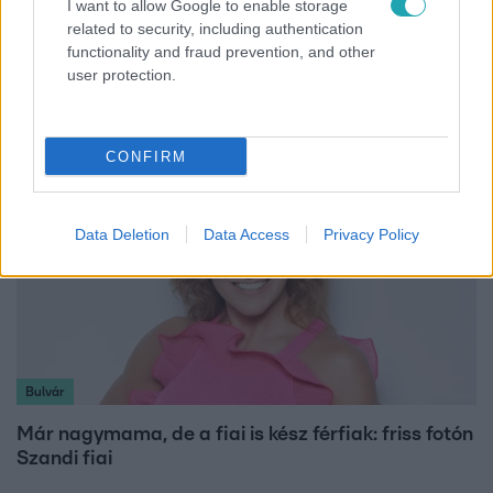
I want to allow Google to enable storage
Bulvár
related to security, including authentication
functionality and fraud prevention, and other
A fiataloknak üzent Majka: „Hagyjátok ezt abba,
user protection.
ez nagyon ciki!”
CONFIRM
Data Deletion
Data Access
Privacy Policy
Bulvár
Már nagymama, de a fiai is kész férfiak: friss fotón
Szandi fiai