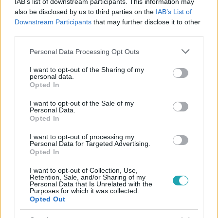
IAB’s list of downstream participants. This information may
also be disclosed by us to third parties on the
IAB’s List of
Downstream Participants
that may further disclose it to other
third parties.
#
BELFÖLD
#
KORDONBONTÁS
#
MOMENTUM
Please note that this website/app uses one or more Google
#
KARMELITA KOLOSTOR
#
ORBÁN VIKTOR
Personal Data Processing Opt Outs
services and may gather and store information including but
not limited to your visit or usage behaviour. You may click to
I want to opt-out of the Sharing of my
personal data.
grant or deny consent to Google and its third-party tags to
Opted In
use your data for below specified purposes in below Google
consent section.
I want to opt-out of the Sale of my
Personal Data.
Opted In
Népszerű
I want to opt-out of processing my
Personal Data for Targeted Advertising.
Opted In
I want to opt-out of Collection, Use,
Retention, Sale, and/or Sharing of my
Personal Data that Is Unrelated with the
Purposes for which it was collected.
Opted Out