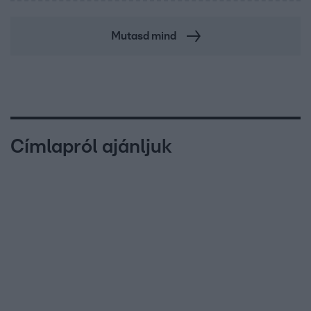
Mutasd mind
Címlapról ajánljuk