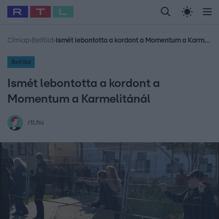
Legfrissebb
RTL Híradó
Fókusz
Sztárhírek
Randi
Celeb vagyok, me
#
Babits Marcella
#
Szellő István
#
Most Wanted
#
Gallusz Niko
Címlap
›
Belföld
›
Ismét lebontotta a kordont a Momentum a Karmelitánál
Belföld
Ismét lebontotta a kordont a
Momentum a Karmelitánál
rtl.hu