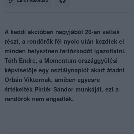
Link másolása
A keddi akcióban nagyjából 20-an vettek
részt, a rendőrök fél nyolc után kezdtek el
minden helyszínen tartózkodót igazoltatni.
Tóth Endre, a Momentum országgyűlési
képviselője egy osztálynaplót akart átadni
Orbán Viktornak, amiben egyesre
értékelték Pintér Sándor munkáját, ezt a
rendőrök nem engedték.