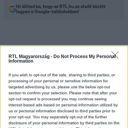
Itt állítsd be, hogy az RTL.hu az elsők között
legyen a Google-találatokban!
RTL Magyarország -
Do Not Process My Personal
Information
If you wish to opt-out of the sale, sharing to third parties, or
processing of your personal or sensitive information for
Kövess minket, és értesülj a friss hírekről a
targeted advertising by us, please use the below opt-out
section to confirm your selection. Please note that after your
Facebookon is!
opt-out request is processed you may continue seeing
interest-based ads based on personal information utilized by
Követem
us or personal information disclosed to third parties prior to
your opt-out. You may separately opt-out of the further
disclosure of your personal information by third parties on the