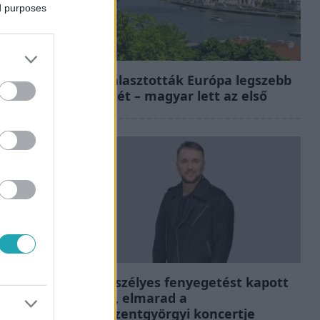
ed purposes
Európa
Megválasztották Európa legszebb
épületét – magyar lett az első
Bulvár
Életveszélyes fenyegetést kapott
Majka, elmarad a
sepsiszentgyörgyi koncertje