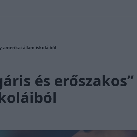
 Nikolett
#
Időjárás
#
RTL műsor
#
Víz
#
Magyar Péter
#
Csi
gy amerikai állam iskoláiból
gáris és erőszakos”
koláiból