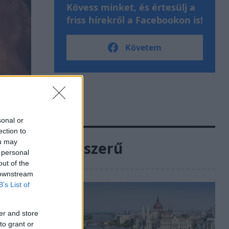
Kövess minket, és értesülj a
friss hírekről a Facebookon is!
Követem
sonal or
ection to
ou may
Népszerű
 personal
out of the
 downstream
B’s List of
er and store
to grant or