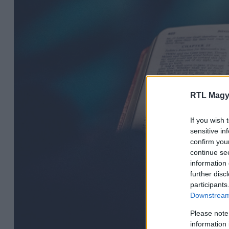
RTL Magy
If you wish 
sensitive in
confirm you
continue se
information 
further disc
participants
Downstream 
Please note
information 