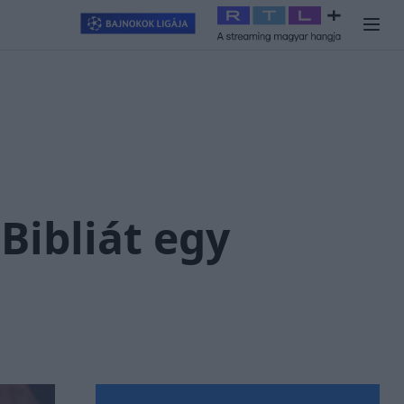
llagjegy
#
RTL+
#
Exek csatája 2026
#
Celeb vagyok, ments ki
 Bibliát egy