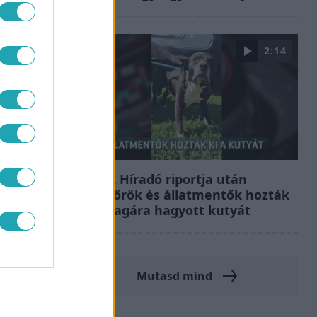
2:14
Híradó
Az RTL Híradó riportja után
renndőrök és állatmentők hozták
ki a magára hagyott kutyát
Mutasd mind