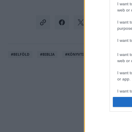
I want t
web or d
I want t
purpose
I want 
#
BELFÖLD
#
BIBLIA
#
KÖNYVTILTÁS
#
EGYESÜLT ÁLL
I want t
web or d
I want t
or app.
I want t
I want t
authenti