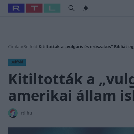
#
Babits Marcella
#
Szellő István
#
Most Wanted
#
Gallusz
Címlap
›
Belföld
›
Kitiltották a „vulgáris és erőszakos” Bibliát e
Belföld
Kitiltották a „vul
amerikai állam is
rtl.hu