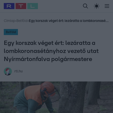
Legfrissebb
RTL Híradó
Fókusz
Sztárhírek
Randi
Celeb vagyok, me
#
Babits Marcella
#
Szellő István
#
Most Wanted
#
Gallusz Niko
Címlap
›
Belföld
›
Egy korszak véget ért: lezáratta a lombkoronasétányhoz vezető utat Nyírmártonfalva polgármestere
Belföld
Egy korszak véget ért: lezáratta a
lombkoronasétányhoz vezető utat
Nyírmártonfalva polgármestere
rtl.hu