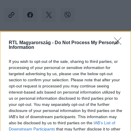
Kövess minket, és értesülj a friss hírekről a
RTL Magyarország -
Do Not Process My Personal
Information
Facebookon is!
If you wish to opt-out of the sale, sharing to third parties, or
Követem
processing of your personal or sensitive information for
targeted advertising by us, please use the below opt-out
section to confirm your selection. Please note that after your
opt-out request is processed you may continue seeing
interest-based ads based on personal information utilized by
us or personal information disclosed to third parties prior to
your opt-out. You may separately opt-out of the further
#
BELFÖLD
#
NYÍRMÁRTONFALVA
disclosure of your personal information by third parties on the
#
LOMBKORONASÉTÁNY
#
POLGÁRMESTER
IAB’s list of downstream participants. This information may
also be disclosed by us to third parties on the
IAB’s List of
#
MAGÁNTERÜLET
#
LEZÁRÁS
Downstream Participants
that may further disclose it to other