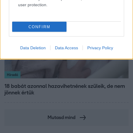
user protection.
3:46
CONFIRM
Data Deletion
Data Access
Privacy Policy
Híradó
18 babát azonnal hazavihetnének szüleik, de nem
jönnek értük
Mutasd mind