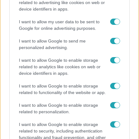
related to advertising like cookies on web or
device identifiers in apps.
„Magyarként nekem nagyon fura volt” – Pusztai
Olivér elárulta, milyen valójában az élet a világ
I want to allow my user data to be sent to
legélhetőbb városában
Google for online advertising purposes.
I want to allow Google to send me
personalized advertising.
I want to allow Google to enable storage
related to analytics like cookies on web or
device identifiers in apps.
I want to allow Google to enable storage
related to functionality of the website or app.
I want to allow Google to enable storage
related to personalization.
Életmód
Ezt sokan nem tudják: Ennyibe kerül valójában, ha
I want to allow Google to enable storage
egész nap megy a klíma
related to security, including authentication
functionality and fraud prevention, and other