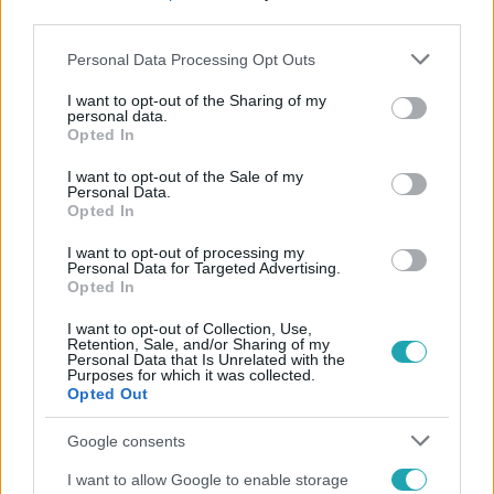
third parties.
Please note that this website/app uses one or more Google
Personal Data Processing Opt Outs
services and may gather and store information including but
not limited to your visit or usage behaviour. You may click to
I want to opt-out of the Sharing of my
personal data.
grant or deny consent to Google and its third-party tags to
Opted In
use your data for below specified purposes in below Google
Népszerű
consent section.
I want to opt-out of the Sale of my
Personal Data.
Opted In
I want to opt-out of processing my
Personal Data for Targeted Advertising.
6:35
Opted In
I want to opt-out of Collection, Use,
Retention, Sale, and/or Sharing of my
Personal Data that Is Unrelated with the
Purposes for which it was collected.
Opted Out
Google consents
I want to allow Google to enable storage
Reggeli