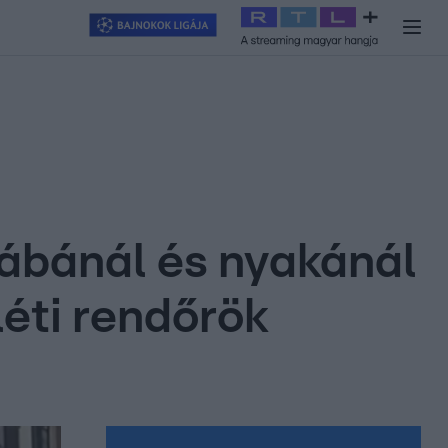
y
#
RTL+
#
Exek csatája 2026
#
Celeb vagyok, ments ki innen
#
H
ábánál és nyakánál
léti rendőrök