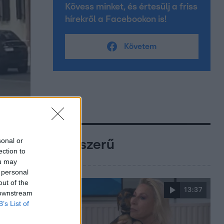
Kövess minket, és értesülj a friss
hírekről a Facebookon is!
Követem
sonal or
Népszerű
ection to
ou may
 personal
out of the
13:37
 downstream
B’s List of