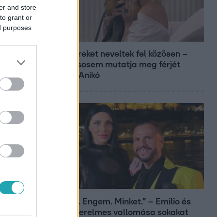
er and store
to grant or
ed purposes
Reggeli
Öt gyereket neveltek fel közösen –
szinte sosem mutatja meg férjét
Ungár Anikó
Bulvár
„Téged. Engem. Minket.” – Emilio és
Tina szerelmes vallomása sokakat