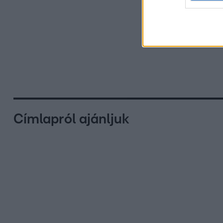
Címlapról ajánljuk