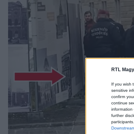
RTL Magy
If you wish 
sensitive in
confirm you
continue se
information 
further disc
participants
Downstream 