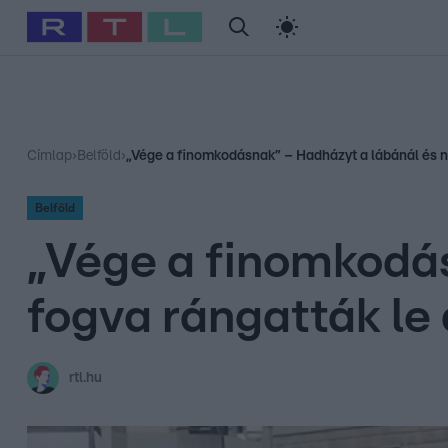
#
Babits Marcella
#
Szellő István
#
Most Wanted
#
Gallusz Ni
Címlap
›
Belföld
›
„Vége a finomkodásnak” – Hadházyt a lábánál és ny
Belföld
„Vége a finomkodás
fogva rángatták le 
rtl.hu