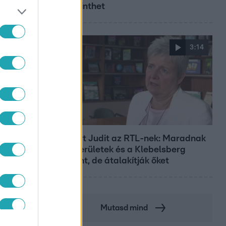
megérinthet
3:14
Híradó
Lannert Judit az RTL-nek: Maradnak
a tankerületek és a Klebelsberg
Központ, de átalakítják őket
Mutasd mind