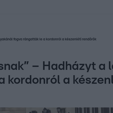
kolett
#
Időjárás
#
RTL műsor
#
Víz
#
Magyar Péter
#
Csillagjeg
akánál fogva rángatták le a kordonról a készenléti rendőrök
nak” – Hadházyt a l
a kordonról a készen