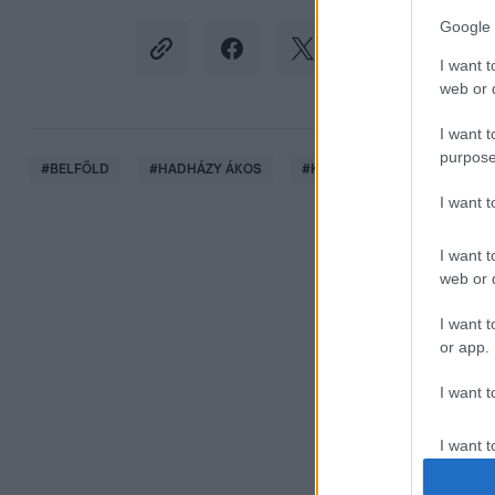
Google 
I want t
web or d
I want t
purpose
#
BELFÖLD
#
HADHÁZY ÁKOS
#
KORDON
#
KORDONBO
I want 
I want t
web or d
I want t
or app.
I want t
I want t
authenti