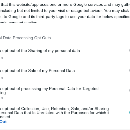
 that this website/app uses one or more Google services and may gath
including but not limited to your visit or usage behaviour. You may click 
 to Google and its third-party tags to use your data for below specifi
ogle consent section.
Link másolása
l Data Processing Opt Outs
o opt-out of the Sharing of my personal data.
In
egyszer csak a földön terült el.
o opt-out of the Sale of my Personal Data.
In
to opt-out of processing my Personal Data for Targeted
ing.
In
között legyen a Google-találatokban!
o opt-out of Collection, Use, Retention, Sale, and/or Sharing
ersonal Data that Is Unrelated with the Purposes for which it
lected.
Out