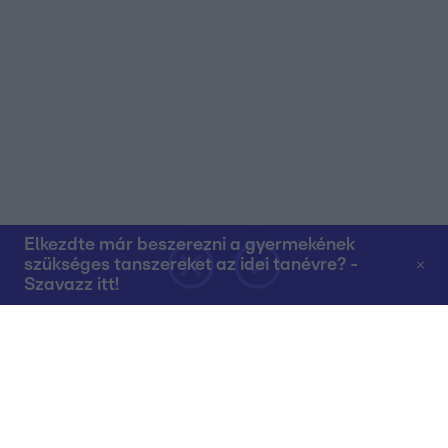
Elkezdte már beszerezni a gyermekének
szükséges tanszereket az idei tanévre? -
Szavazz itt!