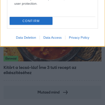
user protection.
CONFIRM
Data Deletion
Data Access
Privacy Policy
Életmód
Kitört a lecsó-láz! Íme 3 tuti recept az
elkészítéséhez
Mutasd mind