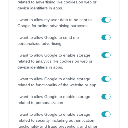
related to advertising like cookies on web or
device identifiers in apps.
„A csúcs opcionális, a biztonságos hazatérés
kötelező” – 50 méterre a csúcstól fordult vissza
I want to allow my user data to be sent to
Klein Dávid
Google for online advertising purposes.
I want to allow Google to send me
personalized advertising.
2:14
I want to allow Google to enable storage
related to analytics like cookies on web or
device identifiers in apps.
I want to allow Google to enable storage
related to functionality of the website or app.
I want to allow Google to enable storage
Híradó
related to personalization.
Az RTL Híradó riportja után renndőrök és
I want to allow Google to enable storage
állatmentők hozták ki a magára hagyott kutyát
related to security, including authentication
functionality and fraud prevention, and other