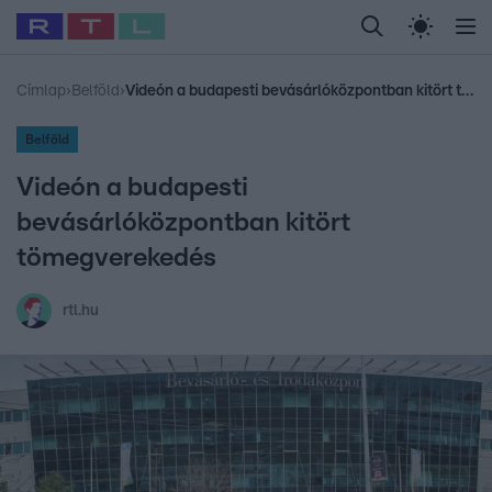
Legfrissebb
RTL Híradó
Fókusz
Sztárhírek
Randi
Celeb vagyok, me
#
Babits Marcella
#
Szellő István
#
Most Wanted
#
Gallusz Niko
Címlap
›
Belföld
›
Videón a budapesti bevásárlóközpontban kitört tömegverekedés
Belföld
Videón a budapesti
bevásárlóközpontban kitört
tömegverekedés
rtl.hu