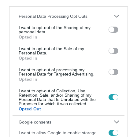
third parties.
Please note that this website/app uses one or more Google
Personal Data Processing Opt Outs
services and may gather and store information including but
not limited to your visit or usage behaviour. You may click to
I want to opt-out of the Sharing of my
personal data.
grant or deny consent to Google and its third-party tags to
Opted In
use your data for below specified purposes in below Google
Népszerű
consent section.
I want to opt-out of the Sale of my
Personal Data.
Opted In
I want to opt-out of processing my
Personal Data for Targeted Advertising.
14:09
Opted In
I want to opt-out of Collection, Use,
Retention, Sale, and/or Sharing of my
Personal Data that Is Unrelated with the
Purposes for which it was collected.
Opted Out
Google consents
I want to allow Google to enable storage
Reggeli