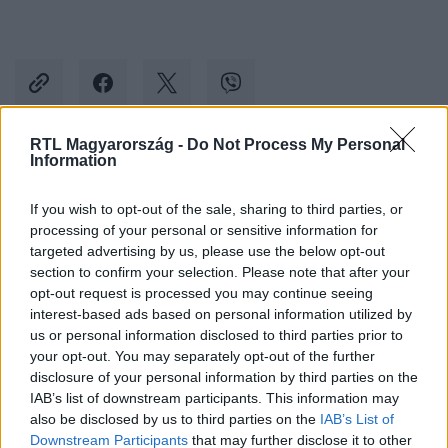
RTL Magyarország -
Do Not Process My Personal
Information
Kövess minket, és értesülj a friss hírekről a
Facebookon is!
If you wish to opt-out of the sale, sharing to third parties, or
processing of your personal or sensitive information for
targeted advertising by us, please use the below opt-out
Követem
section to confirm your selection. Please note that after your
opt-out request is processed you may continue seeing
interest-based ads based on personal information utilized by
us or personal information disclosed to third parties prior to
your opt-out. You may separately opt-out of the further
disclosure of your personal information by third parties on the
#
BELFÖLD
#
BUDAPEST
#
BEVÁSÁRLÓKÖZPONT
IAB’s list of downstream participants. This information may
also be disclosed by us to third parties on the
IAB’s List of
#
LURDY HÁZ
#
TÖMEGVEREKEDÉS
#
VIDEÓ
Downstream Participants
that may further disclose it to other