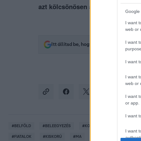
azt kölcsönösen akarják. A kormán
Google 
I want t
web or d
I want t
Itt állítsd be, hogy az RTL.hu az elsők 
purpose
I want 
I want t
web or d
I want t
or app.
I want t
#
BELFÖLD
#
BELEEGYEZÉS
#
KORHATÁR
#
BELEEGYEZÉ
I want t
#
FIATALOK
#
KISKORÚ
#
MA
authenti