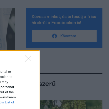
Kövess minket, és értesülj a friss
hírekről a Facebookon is!
Követem
sonal or
ection to
ou may
Népszerű
 personal
out of the
 downstream
B’s List of