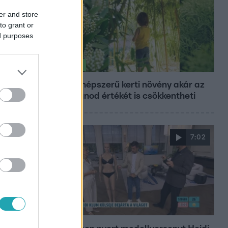
er and store
to grant or
ed purposes
Életmód
Ez a 3 népszerű kerti növény akár az
ingatlanod értékét is csökkentheti
7:02
Reggeli