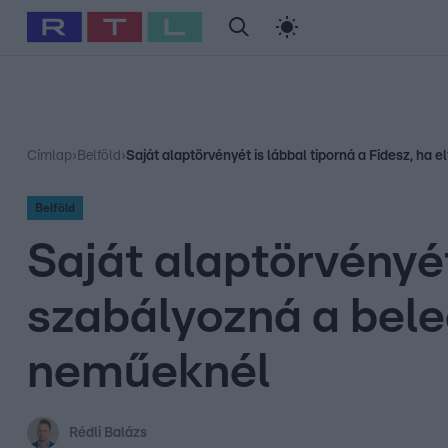
#
Babits Marcella
#
Szellő István
#
Most Wanted
#
Gallusz Ni
Címlap
›
Belföld
›
Saját alaptörvényét is lábbal tiporná a Fidesz, ha
Belföld
Saját alaptörvényét
szabályozná a bele
neműeknél
Rédli Balázs