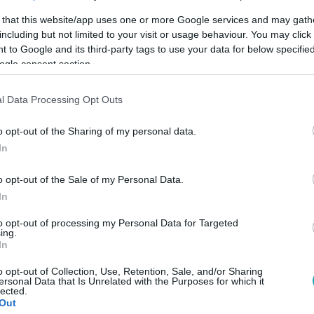
 that this website/app uses one or more Google services and may gath
including but not limited to your visit or usage behaviour. You may click 
 to Google and its third-party tags to use your data for below specifi
ogle consent section.
l Data Processing Opt Outs
Link másolása
o opt-out of the Sharing of my personal data.
In
o opt-out of the Sale of my Personal Data.
k sora mellett a Fidesz-KDNP által
In
an sértené, ha az azonos neműek közötti
to opt-out of processing my Personal Data for Targeted
ing.
zexuálisoktól eltérően, szigorúbban
In
ogy Gulyás Gergely utalt rá. A
o opt-out of Collection, Use, Retention, Sale, and/or Sharing
tár a legalacsonyabbak között van Európai
ersonal Data that Is Unrelated with the Purposes for which it
lected.
k bárkivel lehet szexuális kapcsolatuk, ha
Out