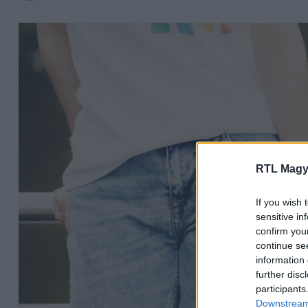
RTL Magy
If you wish 
sensitive in
confirm you
continue se
information 
further disc
participants
Downstream 