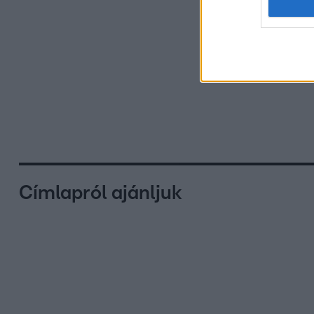
Címlapról ajánljuk