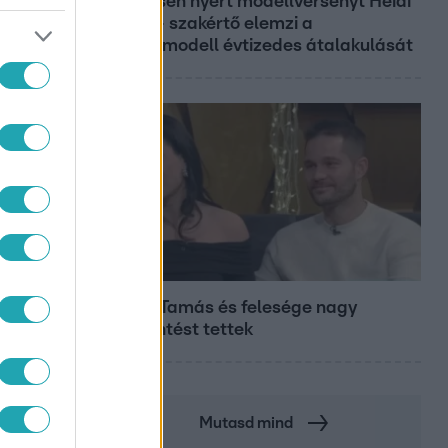
19 évesen nyert modellversenyt Heidi
Klum – szakértő elemzi a
szupermodell évtizedes átalakulását
Bulvár
Veréb Tamás és felesége nagy
bejelentést tettek
Mutasd mind