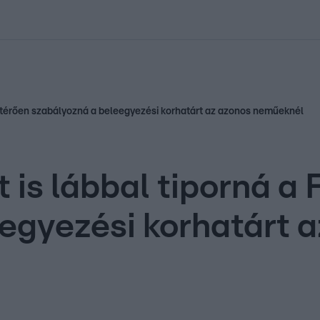
kolett
#
Időjárás
#
RTL műsor
#
Víz
#
Magyar Péter
#
Csillagjeg
 eltérően szabályozná a beleegyezési korhatárt az azonos neműeknél
 is lábbal tiporná a 
egyezési korhatárt 