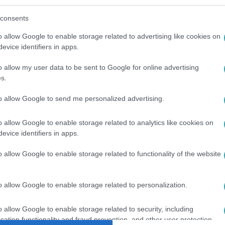
y a korhatár emelését fontolgatja.
consents
o allow Google to enable storage related to advertising like cookies on
evice identifiers in apps.
o allow my user data to be sent to Google for online advertising
között legyen a Google-találatokban!
s.
to allow Google to send me personalized advertising.
o allow Google to enable storage related to analytics like cookies on
evice identifiers in apps.
o allow Google to enable storage related to functionality of the website
o allow Google to enable storage related to personalization.
SI KORHATÁR
#
SZEXUÁLIS KAPCSOLAT
#
TINÉDZSEREK
o allow Google to enable storage related to security, including
cation functionality and fraud prevention, and other user protection.