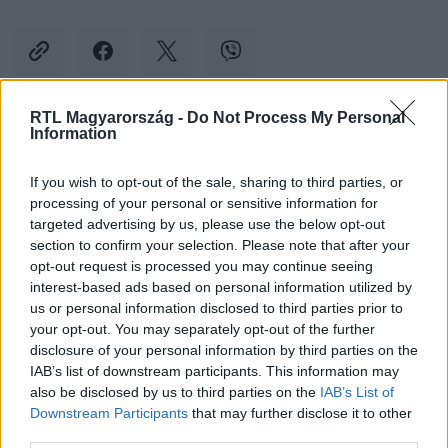
RTL Magyarország -
Do Not Process My Personal
Information
Kövess minket, és értesülj a friss hírekről a
Facebookon is!
If you wish to opt-out of the sale, sharing to third parties, or
processing of your personal or sensitive information for
Követem
targeted advertising by us, please use the below opt-out
section to confirm your selection. Please note that after your
opt-out request is processed you may continue seeing
interest-based ads based on personal information utilized by
us or personal information disclosed to third parties prior to
your opt-out. You may separately opt-out of the further
disclosure of your personal information by third parties on the
#
BELFÖLD
#
NEONÁCI
#
SZÉLSŐJOBBOLDAL
IAB’s list of downstream participants. This information may
also be disclosed by us to third parties on the
IAB’s List of
#
KITÖRÉS NAPJA
#
NORMAFA
#
MEGEMLÉKEZÉS
Downstream Participants
that may further disclose it to other
third parties.