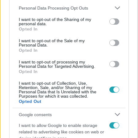
Please note that this website/app uses one or more Google
Personal Data Processing Opt Outs
services and may gather and store information including but
not limited to your visit or usage behaviour. You may click to
I want to opt-out of the Sharing of my
personal data.
grant or deny consent to Google and its third-party tags to
Opted In
use your data for below specified purposes in below Google
Népszerű
consent section.
I want to opt-out of the Sale of my
Personal Data.
Opted In
I want to opt-out of processing my
Personal Data for Targeted Advertising.
Opted In
I want to opt-out of Collection, Use,
Retention, Sale, and/or Sharing of my
Personal Data that Is Unrelated with the
Purposes for which it was collected.
Opted Out
Google consents
I want to allow Google to enable storage
Kultúra
related to advertising like cookies on web or