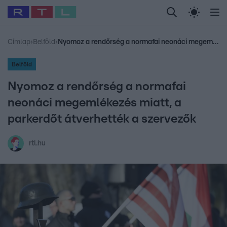
Legfrissebb
RTL Híradó
Fókusz
Sztárhírek
Randi
Celeb vagyok, me
#
Babits Marcella
#
Szellő István
#
Most Wanted
#
Gallusz Niko
Címlap
›
Belföld
›
Nyomoz a rendőrség a normafai neonáci megemlékezés miatt, a parkerdőt átverhették a szervezők
Belföld
Nyomoz a rendőrség a normafai
neonáci megemlékezés miatt, a
parkerdőt átverhették a szervezők
rtl.hu