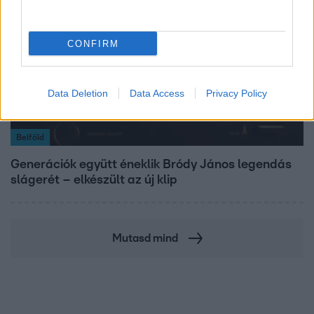
CONFIRM
Data Deletion
Data Access
Privacy Policy
Belföld
Generációk együtt éneklik Bródy János legendás
slágerét – elkészült az új klip
Mutasd mind