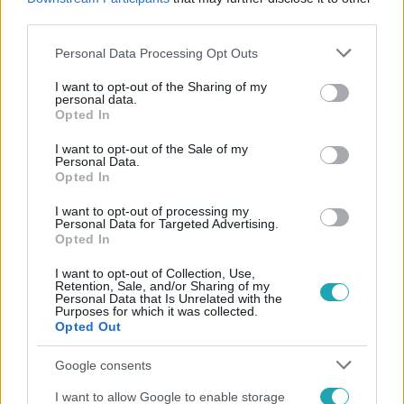
#
OROSZORSZÁG
#
HACKEREK
third parties.
Please note that this website/app uses one or more Google
Personal Data Processing Opt Outs
services and may gather and store information including but
not limited to your visit or usage behaviour. You may click to
I want to opt-out of the Sharing of my
personal data.
grant or deny consent to Google and its third-party tags to
Opted In
use your data for below specified purposes in below Google
consent section.
I want to opt-out of the Sale of my
Personal Data.
Népszerű
Opted In
I want to opt-out of processing my
Personal Data for Targeted Advertising.
Opted In
I want to opt-out of Collection, Use,
Retention, Sale, and/or Sharing of my
Personal Data that Is Unrelated with the
Purposes for which it was collected.
Opted Out
Google consents
I want to allow Google to enable storage