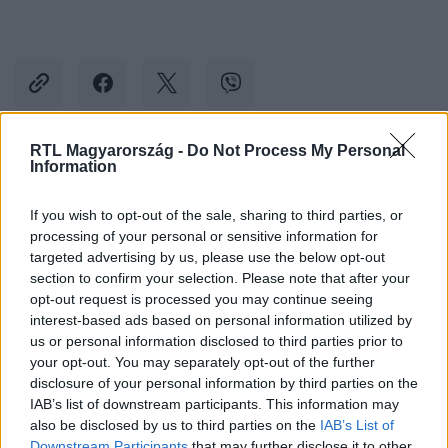
RTL Magyarország -
Do Not Process My Personal
Information
Kövess minket, és értesülj a friss hírekről a
Facebookon is!
If you wish to opt-out of the sale, sharing to third parties, or
processing of your personal or sensitive information for
Követem
targeted advertising by us, please use the below opt-out
section to confirm your selection. Please note that after your
opt-out request is processed you may continue seeing
interest-based ads based on personal information utilized by
us or personal information disclosed to third parties prior to
your opt-out. You may separately opt-out of the further
disclosure of your personal information by third parties on the
#
BELFÖLD
#
NEMZETKÖZI BERUHÁZÁSI BANK
IAB’s list of downstream participants. This information may
#
OROSZ KÉMBANK
#
HACKERTÁMADÁS
#
BUDAPEST
also be disclosed by us to third parties on the
IAB’s List of
Downstream Participants
that may further disclose it to other