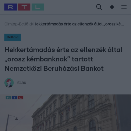
Legfrissebb
RTL Híradó
Fókusz
Sztárhírek
Randi
Celeb vagyok, me
#
Babits Marcella
#
Szellő István
#
Most Wanted
#
Gallusz Niko
Címlap
›
Belföld
›
Hekkertámadás érte az ellenzék által „orosz kémbanknak” tartott Nemzetközi Beruházási Bankot
Belföld
Hekkertámadás érte az ellenzék által
„orosz kémbanknak” tartott
Nemzetközi Beruházási Bankot
rtl.hu