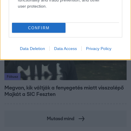
functionality and fraud prevention, and other
user protection.
7:51
CONFIRM
Data Deletion
Data Access
Privacy Policy
Fókusz
Megvan, kik váltják a fenyegetés miatt visszalépő
Majkát a SIC Feszten
Mutasd mind