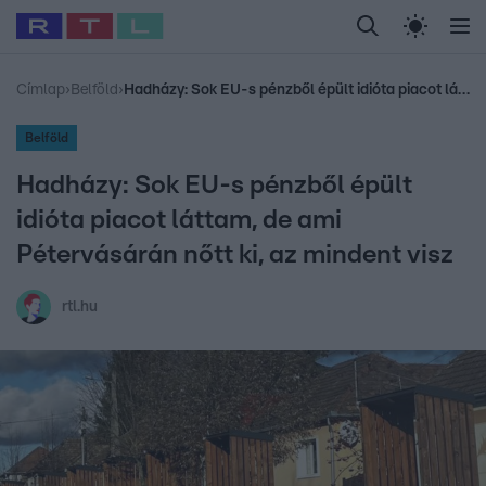
Legfrissebb
RTL Híradó
Fókusz
Sztárhírek
Randi
Celeb vagyok, me
#
Babits Marcella
#
Szellő István
#
Most Wanted
#
Gallusz Niko
Címlap
›
Belföld
›
Hadházy: Sok EU-s pénzből épült idióta piacot láttam, de ami Pétervásárán nőtt ki, az mindent visz
Belföld
Hadházy: Sok EU-s pénzből épült
idióta piacot láttam, de ami
Pétervásárán nőtt ki, az mindent visz
rtl.hu