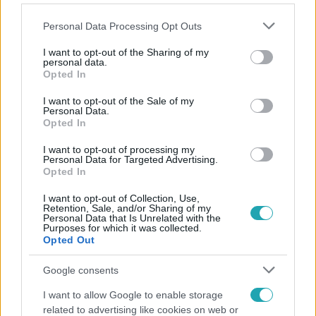
Please note that this website/app uses one or more Google
Personal Data Processing Opt Outs
services and may gather and store information including but
not limited to your visit or usage behaviour. You may click to
I want to opt-out of the Sharing of my
personal data.
grant or deny consent to Google and its third-party tags to
Opted In
Népszerű
use your data for below specified purposes in below Google
consent section.
I want to opt-out of the Sale of my
Personal Data.
Opted In
6:35
I want to opt-out of processing my
Personal Data for Targeted Advertising.
Opted In
I want to opt-out of Collection, Use,
Retention, Sale, and/or Sharing of my
Personal Data that Is Unrelated with the
Purposes for which it was collected.
Opted Out
Google consents
Reggeli
I want to allow Google to enable storage
related to advertising like cookies on web or