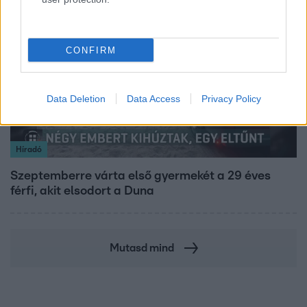
2:55
CONFIRM
Data Deletion
Data Access
Privacy Policy
Híradó
Szeptemberre várta első gyermekét a 29 éves
férfi, akit elsodort a Duna
Mutasd mind