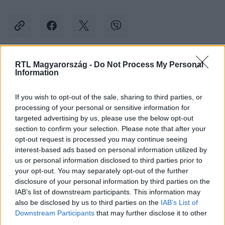
RTL Magyarország -
Do Not Process My Personal
Kövess minket, és értesülj a friss hírekről a
Information
Facebookon is!
If you wish to opt-out of the sale, sharing to third parties, or
processing of your personal or sensitive information for
Követem
targeted advertising by us, please use the below opt-out
section to confirm your selection. Please note that after your
opt-out request is processed you may continue seeing
interest-based ads based on personal information utilized by
us or personal information disclosed to third parties prior to
your opt-out. You may separately opt-out of the further
#
BELFÖLD
#
PÉTERVÁSÁRA
#
HADHÁZY ÁKOS
disclosure of your personal information by third parties on the
IAB’s list of downstream participants. This information may
#
PIAC
#
EU-S PÉNZ
also be disclosed by us to third parties on the
IAB’s List of
Downstream Participants
that may further disclose it to other
third parties.