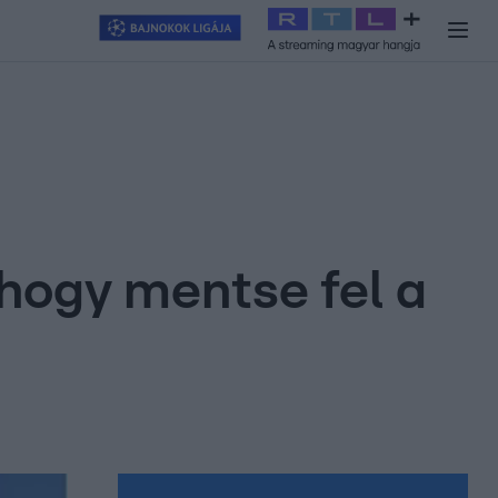
y
#
RTL+
#
Exek csatája 2026
#
Celeb vagyok, ments ki innen
#
H
 hogy mentse fel a