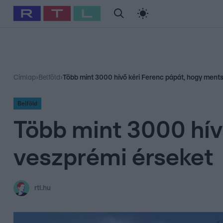
#
Babits Marcella
#
Szellő István
#
Most Wanted
#
Gallusz Ni
Címlap
›
Belföld
›
Több mint 3000 hívő kéri Ferenc pápát, hogy ments
Belföld
Több mint 3000 hív
veszprémi érseket
rtl.hu