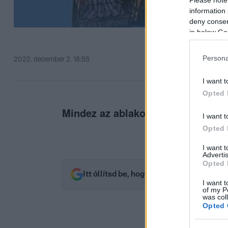
information 
deny consent
in below Go
Persona
2022. december 2. 18:55
I want t
Opted 
Mindez az ablakok miatt!
I want t
Opted 
I want 
Advertis
Opted 
Itt állítsd be, hogy az RTL.hu az elsők 
I want t
of my P
was col
Opted 