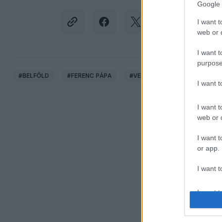
Google 
I want t
web or d
I want t
purpose
#
BELFÖLD
#
FERENC PÁPA
#
VESZPRÉM
#
ÉRSEK
I want 
I want t
web or d
I want t
or app.
I want t
I want t
authenti