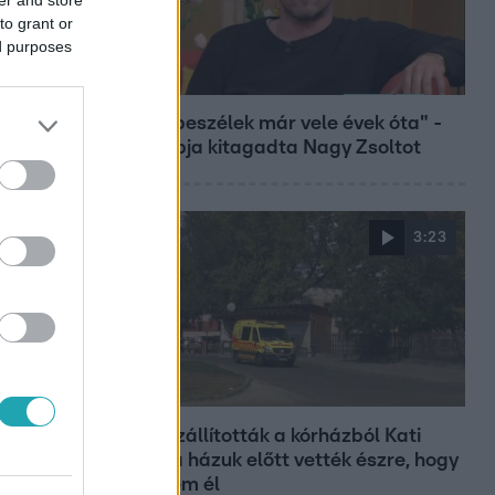
to grant or
ed purposes
Bulvár
"Nem beszélek már vele évek óta" -
Édesapja kitagadta Nagy Zsoltot
3:23
Fókusz
Hazaszállították a kórházból Kati
nénit, a házuk előtt vették észre, hogy
már nem él