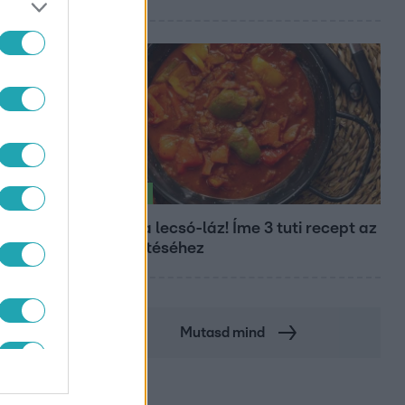
Életmód
Kitört a lecsó-láz! Íme 3 tuti recept az
elkészítéséhez
Mutasd mind