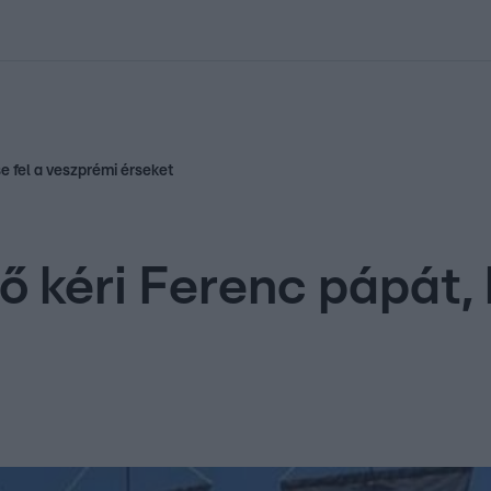
kolett
#
Időjárás
#
RTL műsor
#
Víz
#
Magyar Péter
#
Csillagjeg
e fel a veszprémi érseket
ő kéri Ferenc pápát,