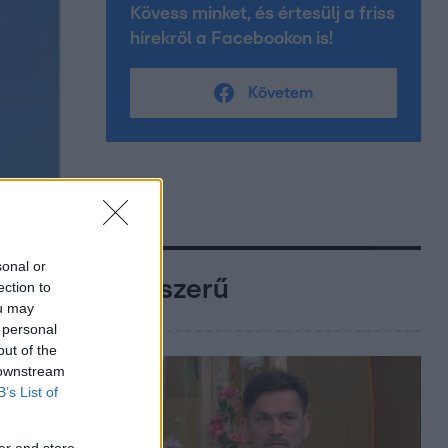
Kövess minket, és értesülj a friss
hírekről a Facebookon is!
Követem
sonal or
Népszerű
ection to
ou may
 personal
out of the
 downstream
B’s List of
er and store