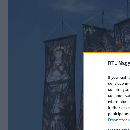
RTL Magy
If you wish 
sensitive in
confirm you
continue se
information 
further disc
participants
Downstream 
Please note