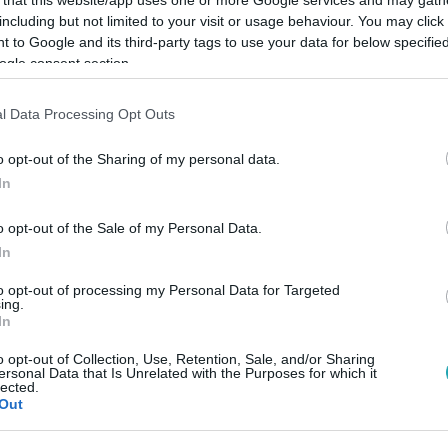
including but not limited to your visit or usage behaviour. You may click 
 to Google and its third-party tags to use your data for below specifi
ogle consent section.
l Data Processing Opt Outs
Link másolása
o opt-out of the Sharing of my personal data.
In
o opt-out of the Sale of my Personal Data.
In
to opt-out of processing my Personal Data for Targeted
ing.
In
között legyen a Google-találatokban!
o opt-out of Collection, Use, Retention, Sale, and/or Sharing
ersonal Data that Is Unrelated with the Purposes for which it
lected.
Out