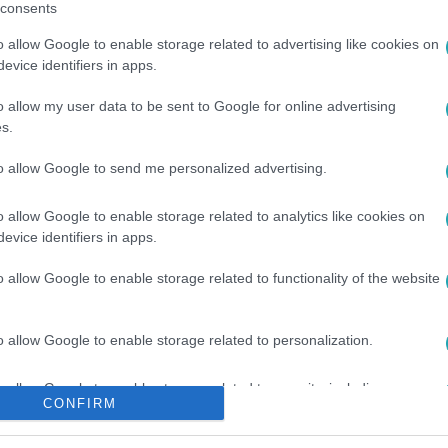
consents
o allow Google to enable storage related to advertising like cookies on
evice identifiers in apps.
o allow my user data to be sent to Google for online advertising
s.
#
ABLAKOK
#
PETÍCIÓ
#
HÍVŐK
to allow Google to send me personalized advertising.
o allow Google to enable storage related to analytics like cookies on
evice identifiers in apps.
o allow Google to enable storage related to functionality of the website
o allow Google to enable storage related to personalization.
o allow Google to enable storage related to security, including
CONFIRM
cation functionality and fraud prevention, and other user protection.