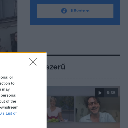
Követem
Népszerű
sonal or
ection to
ou may
6:35
 personal
out of the
 downstream
B’s List of