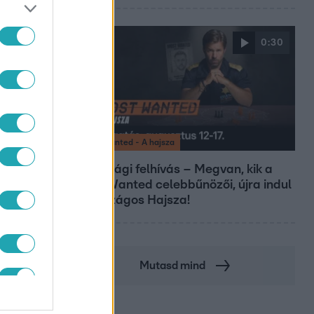
0:30
Most Wanted - A hajsza
Lakossági felhívás – Megvan, kik a
Most Wanted celebbűnözői, újra indul
az országos Hajsza!
Mutasd mind