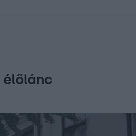
kolett
#
Időjárás
#
RTL műsor
#
Víz
#
Magyar Péter
#
Csillagjeg
 élőlánc