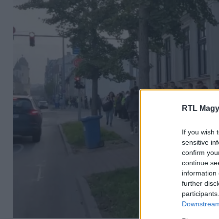
RTL Magy
If you wish 
sensitive in
confirm you
continue se
information 
further disc
participants
Downstream 