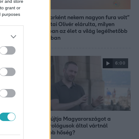
er and store
Reggeli
to grant or
ed purposes
„Magyarként nekem nagyon fura volt”
– Pusztai Olivér elárulta, milyen
valójában az élet a világ legélhetőbb
városában
6:00
Fókusz
Miért sújtja Magyarországot a
meteorológusok által vártnál
nagyobb hőség?