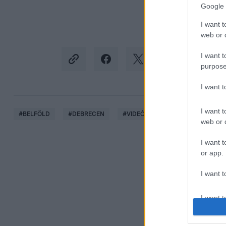
Google 
I want t
web or d
I want t
purpose
I want 
I want t
#
BELFÖLD
#
DEBRECEN
#
VIDEÓ
#
TÜNTETÉS
#
K
web or d
I want t
or app.
I want t
I want t
authenti