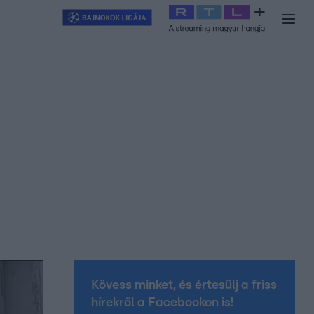
y
#
RTL+
#
Exek csatája 2026
#
Celeb vagyok, ments ki innen
#
H
Kövess minket, és értesülj a friss
hírekről a Facebookon is!