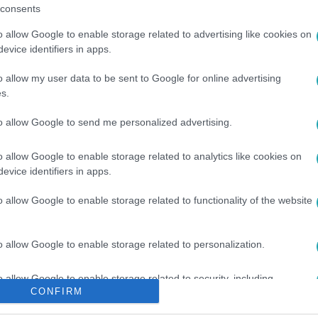
consents
o allow Google to enable storage related to advertising like cookies on
evice identifiers in apps.
o allow my user data to be sent to Google for online advertising
s.
to allow Google to send me personalized advertising.
o allow Google to enable storage related to analytics like cookies on
OSSUTH TÉR
evice identifiers in apps.
o allow Google to enable storage related to functionality of the website
o allow Google to enable storage related to personalization.
o allow Google to enable storage related to security, including
CONFIRM
cation functionality and fraud prevention, and other user protection.