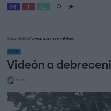
#
Babits Marcella
#
Szellő István
#
Most Wanted
#
Gallusz Ni
Címlap
›
Belföld
›
Videón a debreceni élőlánc
Belföld
Videón a debreceni
rtl.hu