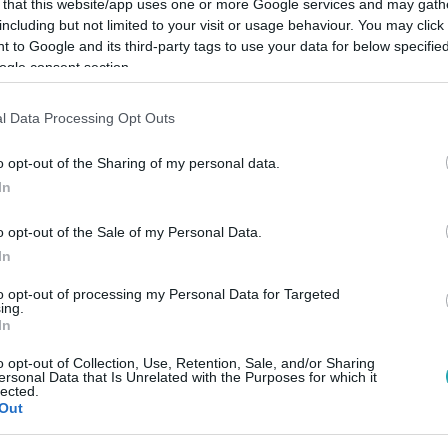
 that this website/app uses one or more Google services and may gath
including but not limited to your visit or usage behaviour. You may click 
 to Google and its third-party tags to use your data for below specifi
Link másolása
ogle consent section.
l Data Processing Opt Outs
 a Fazekas Mihály Gimnáziumtól egészen a
o opt-out of the Sharing of my personal data.
In
özben azt skandálták: „Fizessék meg a
nulásos tüntetést is tartanak, a tiltakozók
o opt-out of the Sale of my Personal Data.
In
etemig sétálnak majd az előzetes tervek
to opt-out of processing my Personal Data for Targeted
ing.
In
o opt-out of Collection, Use, Retention, Sale, and/or Sharing
ersonal Data that Is Unrelated with the Purposes for which it
lected.
Out
között legyen a Google-találatokban!