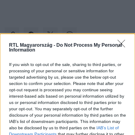
RTL Magyarország -
Do Not Process My Personal
Information
Kövess minket, és értesülj a friss hírekről a
If you wish to opt-out of the sale, sharing to third parties, or
Facebookon is!
processing of your personal or sensitive information for
targeted advertising by us, please use the below opt-out
section to confirm your selection. Please note that after your
Követem
opt-out request is processed you may continue seeing
interest-based ads based on personal information utilized by
us or personal information disclosed to third parties prior to
your opt-out. You may separately opt-out of the further
disclosure of your personal information by third parties on the
IAB’s list of downstream participants. This information may
#
BELFÖLD
#
SZERGEJ LAVROV
#
SZIJJÁRTÓ PÉTER
also be disclosed by us to third parties on the
IAB’s List of
Downstream Participants
that may further disclose it to other