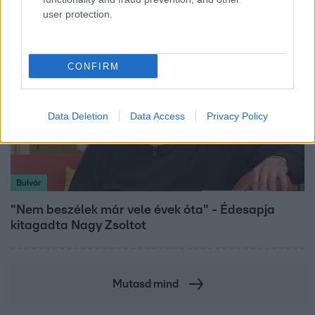
user protection.
CONFIRM
Data Deletion
Data Access
Privacy Policy
Bulvár
"Nem beszélek már vele évek óta" - Édesapja
kitagadta Nagy Zsoltot
Mutasd mind