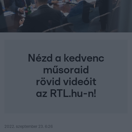
Nézd a kedvenc
műsoraid
rövid videóit
az RTL.hu-n!
2022. szeptember 23. 6:26