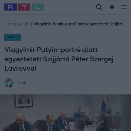
Legfrissebb
RTL Híradó
Fókusz
Sztárhírek
Randi
Celeb vagyok, me
#
Babits Marcella
#
Szellő István
#
Most Wanted
#
Gallusz Niko
Címlap
›
Belföld
›
Vlagyimir Putyin-portré alatt egyeztetett Szijjártó Péter Szergej Lavrovval
Belföld
Vlagyimir Putyin-portré alatt
egyeztetett Szijjártó Péter Szergej
Lavrovval
rtl.hu