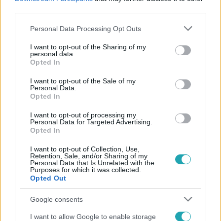
#
ENSZ
#
OROSZ-UKRÁN HÁBORÚ
third parties.
Please note that this website/app uses one or more Google
Personal Data Processing Opt Outs
services and may gather and store information including but
not limited to your visit or usage behaviour. You may click to
I want to opt-out of the Sharing of my
personal data.
grant or deny consent to Google and its third-party tags to
Opted In
use your data for below specified purposes in below Google
consent section.
I want to opt-out of the Sale of my
Personal Data.
Népszerű
Opted In
I want to opt-out of processing my
Personal Data for Targeted Advertising.
Opted In
3:23
I want to opt-out of Collection, Use,
Retention, Sale, and/or Sharing of my
Personal Data that Is Unrelated with the
Purposes for which it was collected.
Opted Out
Google consents
I want to allow Google to enable storage