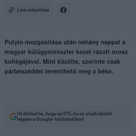
Link másolása
Putyin mozgósítása után néhány nappal a
magyar külügyminiszter kezet rázott orosz
kollégájával. Mint közölte, szerinte csak
párbeszéddel teremthető meg a béke.
Itt állítsd be, hogy az RTL.hu az elsők között
legyen a Google-találatokban!