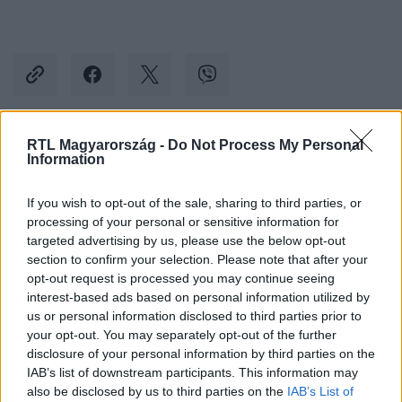
RTL Magyarország -
Do Not Process My Personal
Kövess minket, és értesülj a friss hírekről a
Information
Facebookon is!
If you wish to opt-out of the sale, sharing to third parties, or
processing of your personal or sensitive information for
Követem
targeted advertising by us, please use the below opt-out
section to confirm your selection. Please note that after your
opt-out request is processed you may continue seeing
interest-based ads based on personal information utilized by
us or personal information disclosed to third parties prior to
your opt-out. You may separately opt-out of the further
#
BELFÖLD
#
MR. OROSZORSZÁG
#
KLAUS MANGOLD
disclosure of your personal information by third parties on the
IAB’s list of downstream participants. This information may
#
INNOVÁCIÓS-ÉS TECHNOLÓGIAI MINISZTÉRIUM
#
ITM
also be disclosed by us to third parties on the
IAB’s List of