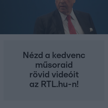
Nézd a kedvenc
műsoraid
rövid videóit
az RTL.hu-n!