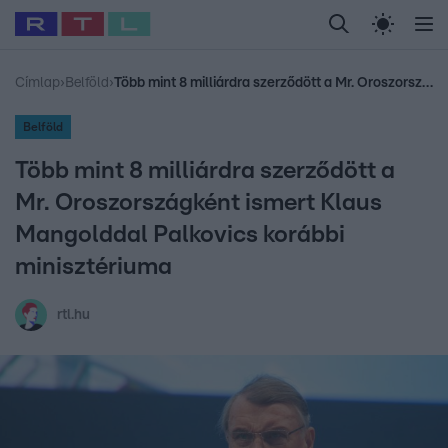
Legfrissebb
RTL Híradó
Fókusz
Sztárhírek
Randi
Celeb vagyok, me
#
Babits Marcella
#
Szellő István
#
Most Wanted
#
Gallusz Niko
Címlap
›
Belföld
›
Több mint 8 milliárdra szerződött a Mr. Oroszországként ismert Klaus Mangolddal Palkovics korábbi minisztériuma
Belföld
Több mint 8 milliárdra szerződött a
Mr. Oroszországként ismert Klaus
Mangolddal Palkovics korábbi
minisztériuma
rtl.hu