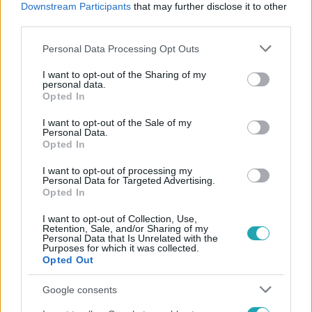
Downstream Participants
that may further disclose it to other
#
TANÁCSADÓ
third parties.
Please note that this website/app uses one or more Google
Personal Data Processing Opt Outs
services and may gather and store information including but
not limited to your visit or usage behaviour. You may click to
I want to opt-out of the Sharing of my
personal data.
grant or deny consent to Google and its third-party tags to
Opted In
use your data for below specified purposes in below Google
consent section.
I want to opt-out of the Sale of my
Népszerű
Personal Data.
Opted In
I want to opt-out of processing my
Personal Data for Targeted Advertising.
Opted In
I want to opt-out of Collection, Use,
Retention, Sale, and/or Sharing of my
Personal Data that Is Unrelated with the
Purposes for which it was collected.
Opted Out
Google consents