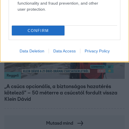
functionality and fraud prevention, and other
user protection.
14:09
CONFIRM
Data Deletion
Data Access
Privacy Policy
Reggeli
„A csúcs opcionális, a biztonságos hazatérés
kötelező” – 50 méterre a csúcstól fordult vissza
Klein Dávid
Mutasd mind