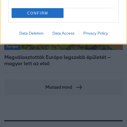
CONFIRM
Data Deletion
Data Access
Privacy Policy
Európa
Megválasztották Európa legszebb épületét –
magyar lett az első
Mutasd mind