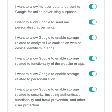
I want to allow my user data to be sent to
Google for online advertising purposes.
0:30
I want to allow Google to send me
personalized advertising.
I want to allow Google to enable storage
related to analytics like cookies on web or
device identifiers in apps.
I want to allow Google to enable storage
related to functionality of the website or app.
Most Wanted - A hajsza
I want to allow Google to enable storage
Lakossági felhívás – Megvan, kik a Most Wanted
related to personalization.
celebbűnözői, újra indul az országos Hajsza!
I want to allow Google to enable storage
related to security, including authentication
functionality and fraud prevention, and other
user protection.