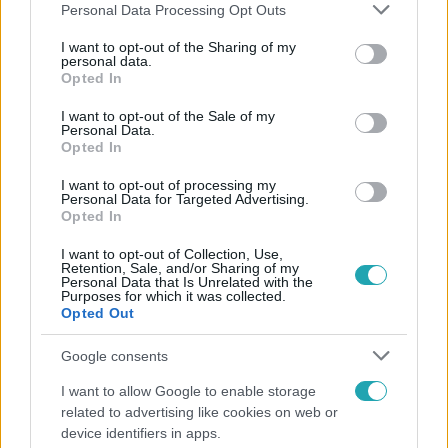
Please note that this website/app uses one or more Google
Personal Data Processing Opt Outs
services and may gather and store information including but
not limited to your visit or usage behaviour. You may click to
I want to opt-out of the Sharing of my
personal data.
grant or deny consent to Google and its third-party tags to
Opted In
Népszerű
use your data for below specified purposes in below Google
consent section.
I want to opt-out of the Sale of my
Personal Data.
Opted In
I want to opt-out of processing my
Personal Data for Targeted Advertising.
Opted In
I want to opt-out of Collection, Use,
Retention, Sale, and/or Sharing of my
Personal Data that Is Unrelated with the
Purposes for which it was collected.
Opted Out
Google consents
Bulvár
I want to allow Google to enable storage
related to advertising like cookies on web or
Rubint Réka: A mai napig nem jött vissza a 100%-
device identifiers in apps.
os tüdőkapacitásom