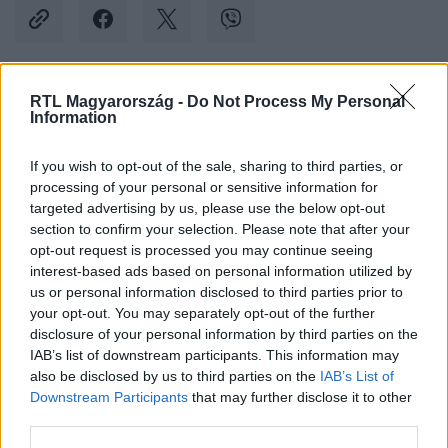
RTL Magyarország -
Do Not Process My Personal
Kövess minket, és értesülj a friss hírekről a
Information
Facebookon is!
If you wish to opt-out of the sale, sharing to third parties, or
processing of your personal or sensitive information for
Követem
targeted advertising by us, please use the below opt-out
section to confirm your selection. Please note that after your
opt-out request is processed you may continue seeing
interest-based ads based on personal information utilized by
us or personal information disclosed to third parties prior to
your opt-out. You may separately opt-out of the further
#
BELFÖLD
#
PARLAMENT
#
FIDESZ
disclosure of your personal information by third parties on the
IAB’s list of downstream participants. This information may
#
PEDAGÓGUS
#
BÉREMELÉS
#
OKTATÁS
also be disclosed by us to third parties on the
IAB’s List of
Downstream Participants
that may further disclose it to other
third parties.