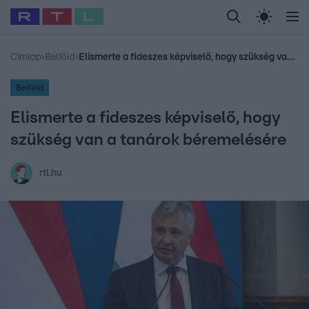
Legfrissebb
RTL Híradó
Fókusz
Sztárhírek
Randi
Celeb vagyok, me
#
Babits Marcella
#
Szellő István
#
Most Wanted
#
Gallusz Niko
Címlap
›
Belföld
›
Elismerte a fideszes képviselő, hogy szükség van a tanárok béremelésére
Belföld
Elismerte a fideszes képviselő, hogy
szükség van a tanárok béremelésére
rtl.hu