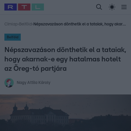
Legfrissebb
RTL Híradó
Fókusz
Sztárhírek
Randi
Celeb vagyok, me
#
Babits Marcella
#
Szellő István
#
Most Wanted
#
Gallusz Niko
Címlap
›
Belföld
›
Népszavazáson dönthetik el a tataiak, hogy akarnak-e egy hatalmas hotelt az Öreg-tó partjára
Belföld
Népszavazáson dönthetik el a tataiak,
hogy akarnak-e egy hatalmas hotelt
az Öreg-tó partjára
Nagy Attila Károly