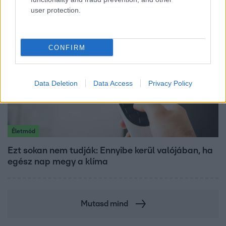
user protection.
CONFIRM
Data Deletion
Data Access
Privacy Policy
Életmód
Ezt sokan nem tudják: Ennyibe kerül valójában, ha
egész nap megy a klíma
Mutasd mind