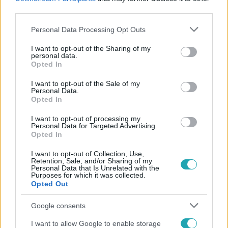
#
NÉPSZAVAZÁS
#
HELL ENERGY KFT.
#
HOTEL AVALON
third parties.
Please note that this website/app uses one or more Google
Personal Data Processing Opt Outs
services and may gather and store information including but
not limited to your visit or usage behaviour. You may click to
I want to opt-out of the Sharing of my
personal data.
grant or deny consent to Google and its third-party tags to
Opted In
use your data for below specified purposes in below Google
consent section.
I want to opt-out of the Sale of my
Personal Data.
Népszerű
Opted In
I want to opt-out of processing my
Personal Data for Targeted Advertising.
Opted In
I want to opt-out of Collection, Use,
Retention, Sale, and/or Sharing of my
Personal Data that Is Unrelated with the
Purposes for which it was collected.
Opted Out
Google consents
I want to allow Google to enable storage