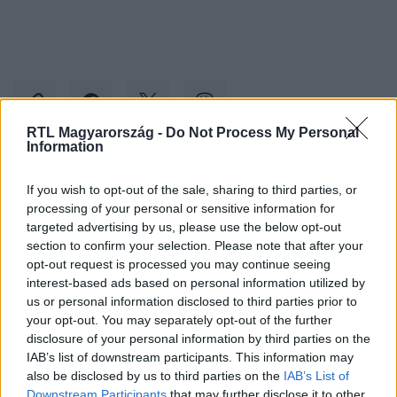
RTL Magyarország -
Do Not Process My Personal
Information
Kövess minket, és értesülj a friss hírekről a
If you wish to opt-out of the sale, sharing to third parties, or
Facebookon is!
processing of your personal or sensitive information for
targeted advertising by us, please use the below opt-out
section to confirm your selection. Please note that after your
Követem
opt-out request is processed you may continue seeing
interest-based ads based on personal information utilized by
us or personal information disclosed to third parties prior to
your opt-out. You may separately opt-out of the further
disclosure of your personal information by third parties on the
IAB’s list of downstream participants. This information may
#
BELFÖLD
#
TATA
#
ÖREG-TÓ
#
AVALON
also be disclosed by us to third parties on the
IAB’s List of
Downstream Participants
that may further disclose it to other