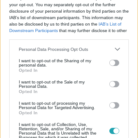
your opt-out. You may separately opt-out of the further
disclosure of your personal information by third parties on the
IAB’s list of downstream participants. This information may
also be disclosed by us to third parties on the
IAB’s List of
Downstream Participants
that may further disclose it to other
#
BELFÖLD
#
HÁZON KÍVÜL
#
OROSZ-UKRÁN HÁBORÚ
third parties.
#
UKRAJNA
#
BEREGSURÁNY
#
ZÁHONY
Please note that this website/app uses one or more Google
Personal Data Processing Opt Outs
services and may gather and store information including but
#
MENEKÜLTEK
#
MENEKÜLŐK
#
ÖNKÉNTESEK
not limited to your visit or usage behaviour. You may click to
I want to opt-out of the Sharing of my
personal data.
#
MÁLTAI SZERETETSZOLGÁLAT
grant or deny consent to Google and its third-party tags to
Opted In
use your data for below specified purposes in below Google
consent section.
I want to opt-out of the Sale of my
Personal Data.
Opted In
I want to opt-out of processing my
Personal Data for Targeted Advertising.
Opted In
Népszerű
I want to opt-out of Collection, Use,
Retention, Sale, and/or Sharing of my
Personal Data that Is Unrelated with the
Purposes for which it was collected.