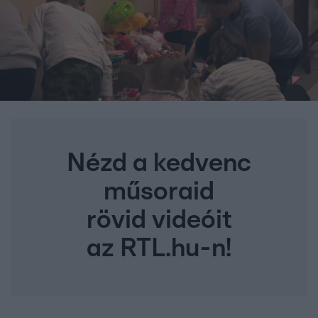
Nézd a kedvenc
műsoraid
rövid videóit
az RTL.hu-n!