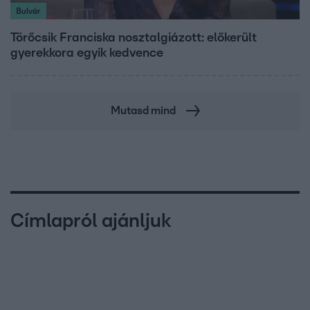
Bulvár
Törőcsik Franciska nosztalgiázott: előkerült
gyerekkora egyik kedvence
Mutasd mind
Címlapról ajánljuk