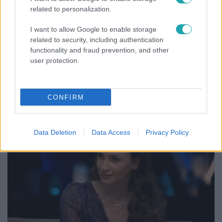
related to personalization.
I want to allow Google to enable storage
related to security, including authentication
functionality and fraud prevention, and other
user protection.
Belföld
Generációk együtt éneklik Bródy János legendás
slágerét – elkészült az új klip
CONFIRM
Data Deletion
Data Access
Privacy Policy