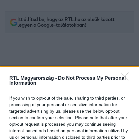
Itt állítsd be, hogy az RTL.hu az elsők között
legyen a Google-találatokban!
RTL Magyarország -
Do Not Process My Personal
Information
If you wish to opt-out of the sale, sharing to third parties, or
processing of your personal or sensitive information for
Kövess minket, és értesülj a friss hírekről a
targeted advertising by us, please use the below opt-out
Facebookon is!
section to confirm your selection. Please note that after your
opt-out request is processed you may continue seeing
interest-based ads based on personal information utilized by
Követem
us or personal information disclosed to third parties prior to