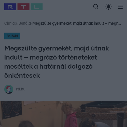
Legfrissebb
RTL Híradó
Fókusz
Sztárhírek
Randi
Celeb vagyok, me
#
Babits Marcella
#
Szellő István
#
Most Wanted
#
Gallusz Niko
Címlap
›
Belföld
›
Megszülte gyermekét, majd útnak indult – megrázó történeteket meséltek a határnál dolgozó önkéntesek
Belföld
Megszülte gyermekét, majd útnak
indult – megrázó történeteket
meséltek a határnál dolgozó
önkéntesek
rtl.hu