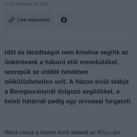
2022. március 24. 9:39
Link másolása
Időt és fáradtságot nem kímélve segítik az
önkéntesek a háború elől menekülőket,
szerepük az utóbbi hetekben
nélkülözhetetlen volt. A Házon kívül stábja
a Beregsuránynál dolgozó segítőkkel, a
keleti határnál pedig egy orvossal forgatott.
Nézd vissza a Házon kívül adásait az
RTL+-on
!