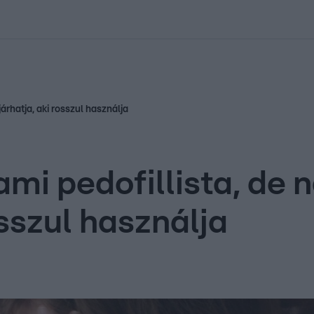
kolett
#
Időjárás
#
RTL műsor
#
Víz
#
Magyar Péter
#
Csillagjeg
árhatja, aki rosszul használja
ami pedofillista, de
sszul használja