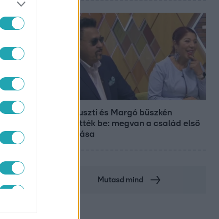
Bulvár
Bódi Guszti és Margó büszkén
jelentették be: megvan a család első
diplomása
Mutasd mind