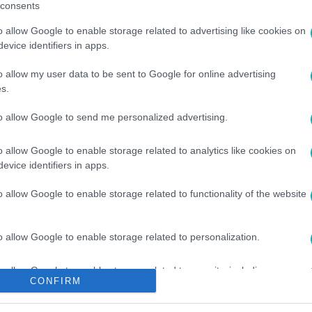
consents
o allow Google to enable storage related to advertising like cookies on
evice identifiers in apps.
o allow my user data to be sent to Google for online advertising
s.
#
KOCSIS MÁTÉ
#
KALETA GÁBOR
#
PEDOFILTÖRVÉNY
to allow Google to send me personalized advertising.
o allow Google to enable storage related to analytics like cookies on
evice identifiers in apps.
o allow Google to enable storage related to functionality of the website
o allow Google to enable storage related to personalization.
o allow Google to enable storage related to security, including
CONFIRM
cation functionality and fraud prevention, and other user protection.