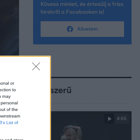
Kövess minket, és értesülj a friss
hírekről a Facebookon is!
Követem
sonal or
Népszerű
ection to
ou may
 personal
out of the
 downstream
4:55
B’s List of
er and store