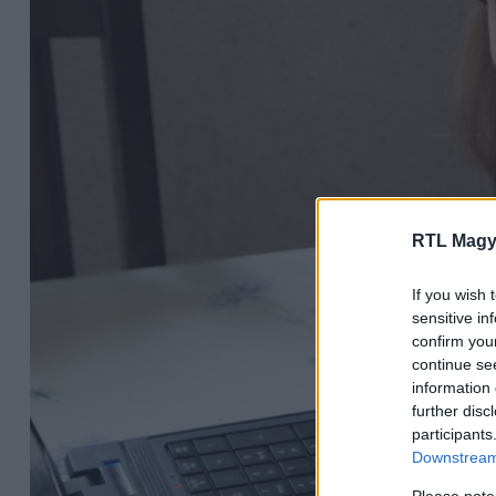
RTL Magy
If you wish 
sensitive in
confirm you
continue se
information 
further disc
participants
Downstream 
Please note