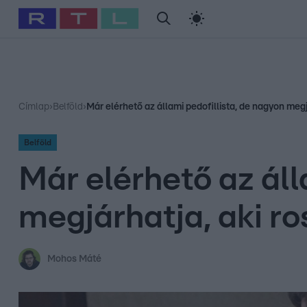
#
Babits Marcella
#
Szellő István
#
Most Wanted
#
Gallusz Ni
Címlap
›
Belföld
›
Már elérhető az állami pedofillista, de nagyon megj
Belföld
Már elérhető az áll
megjárhatja, aki ro
Mohos Máté