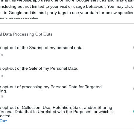
including but not limited to your visit or usage behaviour. You may click 
 to Google and its third-party tags to use your data for below specifi
ogle consent section.
l Data Processing Opt Outs
Link másolása
o opt-out of the Sharing of my personal data.
In
ályok vonatkoznak.
o opt-out of the Sale of my Personal Data.
In
to opt-out of processing my Personal Data for Targeted
ing.
In
között legyen a Google-találatokban!
o opt-out of Collection, Use, Retention, Sale, and/or Sharing
ersonal Data that Is Unrelated with the Purposes for which it
lected.
Out