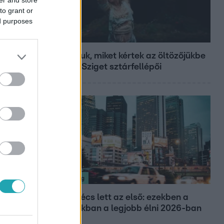
to grant or
ed purposes
Fókusz
Mutatjuk, miket kértek az öltözőjükbe
az idei Sziget sztárfellépői
Nagyvilág
Nem Bécs lett az első: ezekben a
városokban a legjobb élni 2026-ban