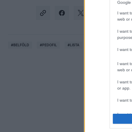
Google 
I want t
web or d
I want t
purpose
#
BELFÖLD
#
PEDOFIL
#
LISTA
#
JOG
#
TÖRVÉNY
I want 
I want t
web or d
I want t
or app.
I want t
I want t
authenti