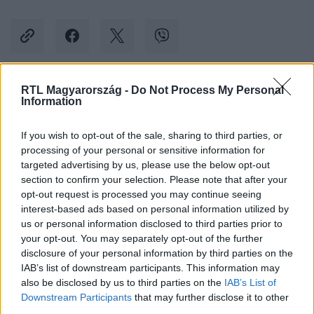
RTL Magyarország -
Do Not Process My Personal
Kövess minket, és értesülj a friss hírekről a
Information
Facebookon is!
If you wish to opt-out of the sale, sharing to third parties, or
processing of your personal or sensitive information for
Követem
targeted advertising by us, please use the below opt-out
section to confirm your selection. Please note that after your
opt-out request is processed you may continue seeing
interest-based ads based on personal information utilized by
us or personal information disclosed to third parties prior to
your opt-out. You may separately opt-out of the further
#
BELFÖLD
#
VÁLASZTÁS 2022
#
VÁLASZTÁS
disclosure of your personal information by third parties on the
IAB’s list of downstream participants. This information may
#
ORSZÁGGYŰLÉSI VÁLASZTÁS
#
VÁLASZTÁSI ÉRTESÍTŐ
also be disclosed by us to third parties on the
IAB’s List of
Downstream Participants
that may further disclose it to other
third parties.