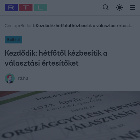
Legfrissebb
RTL Híradó
Fókusz
Sztárhírek
Randi
Celeb vagyok, me
#
Babits Marcella
#
Szellő István
#
Most Wanted
#
Gallusz Niko
Címlap
›
Belföld
›
Kezdődik: hétfőtől kézbesítik a választási értesítőket
Belföld
Kezdődik: hétfőtől kézbesítik a
választási értesítőket
rtl.hu