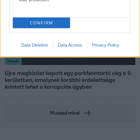
CONFIRM
Data Deletion
Data Access
Privacy Policy
Híradó
Újra megbízást kapott egy parkfenntartó cég a II.
kerületben, amelynek korábbi érdekeltsége
érintett lehet a korrupciós ügyben
Mutasd mind