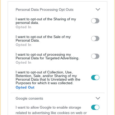
Please note that this website/app uses one or more Google
Personal Data Processing Opt Outs
services and may gather and store information including but
not limited to your visit or usage behaviour. You may click to
I want to opt-out of the Sharing of my
personal data.
grant or deny consent to Google and its third-party tags to
Opted In
Népszerű
use your data for below specified purposes in below Google
consent section.
I want to opt-out of the Sale of my
Personal Data.
Opted In
I want to opt-out of processing my
Personal Data for Targeted Advertising.
Opted In
I want to opt-out of Collection, Use,
Retention, Sale, and/or Sharing of my
Personal Data that Is Unrelated with the
Purposes for which it was collected.
Opted Out
Google consents
Belföld
I want to allow Google to enable storage
related to advertising like cookies on web or