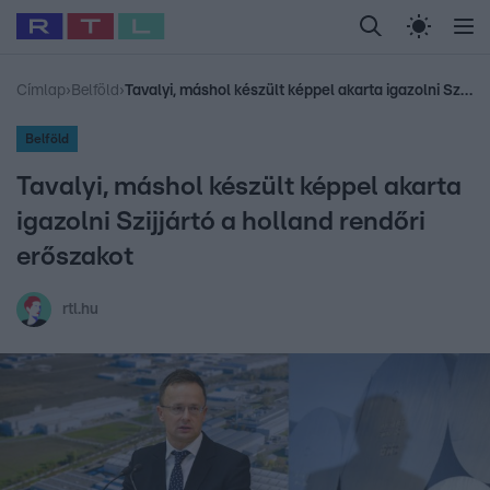
Legfrissebb
RTL Híradó
Fókusz
Sztárhírek
Randi
Celeb vagyok, me
#
Babits Marcella
#
Szellő István
#
Most Wanted
#
Gallusz Niko
Címlap
›
Belföld
›
Tavalyi, máshol készült képpel akarta igazolni Szijjártó a holland rendőri erőszakot
Belföld
Tavalyi, máshol készült képpel akarta
igazolni Szijjártó a holland rendőri
erőszakot
rtl.hu