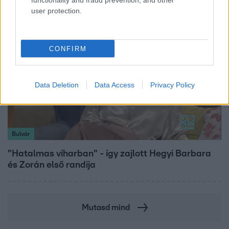
functionality and fraud prevention, and other
user protection.
CONFIRM
Data Deletion
Data Access
Privacy Policy
Bulvár
"Hatalmas viharban" - így zajlott Hegyi Barbara
és Zorán első randija
Mutasd mind