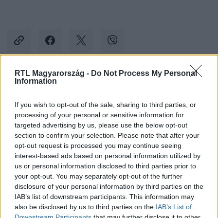
RTL Magyarország -
Do Not Process My Personal
Information
Kövess minket, és értesülj a friss hírekről a
Facebookon is!
If you wish to opt-out of the sale, sharing to third parties, or
processing of your personal or sensitive information for
Követem
targeted advertising by us, please use the below opt-out
section to confirm your selection. Please note that after your
opt-out request is processed you may continue seeing
interest-based ads based on personal information utilized by
us or personal information disclosed to third parties prior to
your opt-out. You may separately opt-out of the further
disclosure of your personal information by third parties on the
#
BELFÖLD
#
SZÍJJÁRTÓ PÉTER
IAB’s list of downstream participants. This information may
#
KÜLGAZDASÁGI ÉS KÜLÜGYMINISZTÉRIUM
#
RENDŐR
also be disclosed by us to third parties on the
IAB’s List of
Downstream Participants
that may further disclose it to other