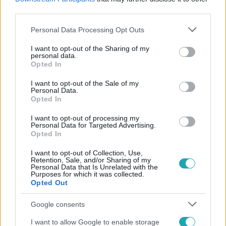
#
HOLLANDIA
#
FACEBOOK
third parties.
Please note that this website/app uses one or more Google
Personal Data Processing Opt Outs
services and may gather and store information including but
not limited to your visit or usage behaviour. You may click to
I want to opt-out of the Sharing of my
personal data.
grant or deny consent to Google and its third-party tags to
Opted In
use your data for below specified purposes in below Google
consent section.
I want to opt-out of the Sale of my
Personal Data.
Népszerű
Opted In
I want to opt-out of processing my
Personal Data for Targeted Advertising.
Opted In
I want to opt-out of Collection, Use,
Retention, Sale, and/or Sharing of my
Personal Data that Is Unrelated with the
Purposes for which it was collected.
Opted Out
Google consents
I want to allow Google to enable storage