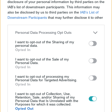
disclosure of your personal information by third parties on the
#
EMLÉKEZETES PILLANAT
#
BÜNTETÉS
IAB’s list of downstream participants. This information may
#
SZOBAFOGSÁG
#
CSALÁD
#
VITA
also be disclosed by us to third parties on the
IAB’s List of
Downstream Participants
that may further disclose it to other
#
ROKOCZAY JOZEFIN
#
FODOR ANNAMÁRIA
third parties.
#
ROKOCZAY ANNA
#
SZÁSZ JÚLIA
#
TELENOVELLA
Please note that this website/app uses one or more Google
Personal Data Processing Opt Outs
services and may gather and store information including but
#
RTL KLUB
#
RTL
not limited to your visit or usage behaviour. You may click to
I want to opt-out of the Sharing of my
personal data.
grant or deny consent to Google and its third-party tags to
Opted In
use your data for below specified purposes in below Google
consent section.
I want to opt-out of the Sale of my
Personal Data.
Opted In
I want to opt-out of processing my
Népszerű
Personal Data for Targeted Advertising.
Opted In
I want to opt-out of Collection, Use,
Retention, Sale, and/or Sharing of my
Personal Data that Is Unrelated with the
7:02
Purposes for which it was collected.
Opted Out