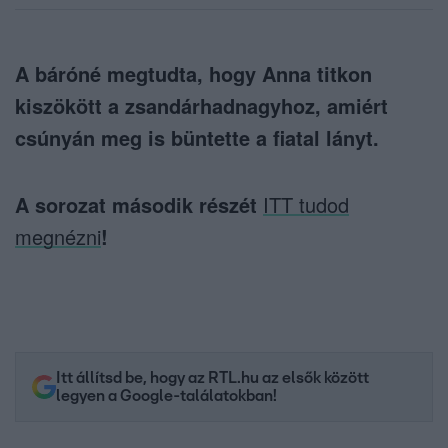
A báróné megtudta, hogy Anna titkon
kiszökött a zsandárhadnagyhoz, amiért
csúnyán meg is büntette a fiatal lányt.
A sorozat második részét
ITT tudod
megnézni
!
Itt állítsd be, hogy az RTL.hu az elsők között
legyen a Google-találatokban!