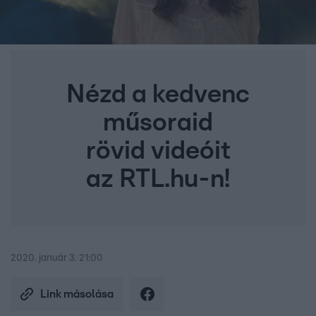
Nézd a kedvenc
műsoraid
rövid videóit
az RTL.hu-n!
2020. január 3. 21:00
Link másolása