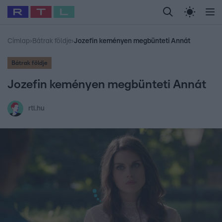
Legfrissebb
RTL Híradó
Fókusz
Sztárhírek
Randi
Celeb vagyok, me
#
Babits Marcella
#
Szellő István
#
Most Wanted
#
Gallusz Niko
Címlap
›
Bátrak földje
›
Jozefin keményen megbünteti Annát
Bátrak földje
Jozefin keményen megbünteti Annát
rtl.hu