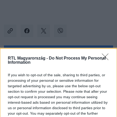
Kövess minket, és értesülj a friss hírekről a
RTL Magyarország -
Do Not Process My Personal
Facebookon is!
Information
If you wish to opt-out of the sale, sharing to third parties, or
Követem
processing of your personal or sensitive information for
targeted advertising by us, please use the below opt-out
section to confirm your selection. Please note that after your
opt-out request is processed you may continue seeing
interest-based ads based on personal information utilized by
us or personal information disclosed to third parties prior to
#
BÁTRAK FÖLDJE
#
ADÁSRÉSZLETEK
your opt-out. You may separately opt-out of the further