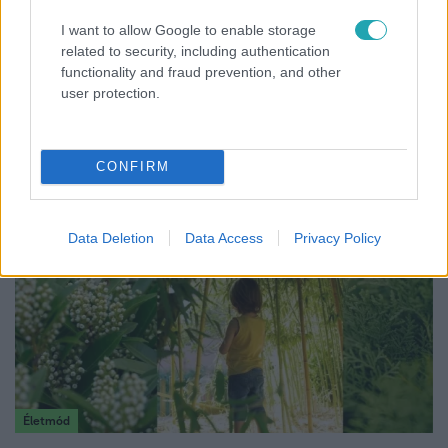
I want to allow Google to enable storage
related to security, including authentication
functionality and fraud prevention, and other
Bulvár
user protection.
Már nagymama, de a fiai is kész férfiak: friss fotón
Szandi fiai
CONFIRM
Data Deletion
Data Access
Privacy Policy
Életmód