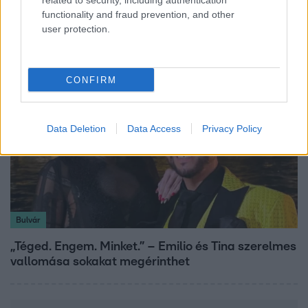
related to security, including authentication
Ennek a 3 csillagjegynek váratlan sikereket hozhat
functionality and fraud prevention, and other
a hét
user protection.
CONFIRM
Data Deletion
Data Access
Privacy Policy
Bulvár
„Téged. Engem. Minket.” – Emilio és Tina szerelmes
vallomása sokakat megérinthet