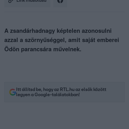
Link másolása
A zsandárhadnagy képtelen azonosulni
azzal a szörnyűséggel, amit saját emberei
Ödön parancsára művelnek.
Itt állítsd be, hogy az RTL.hu az elsők között
legyen a Google-találatokban!