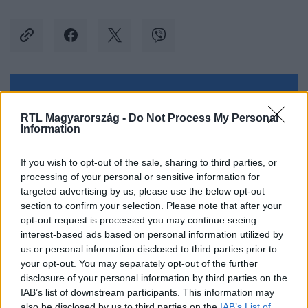
Kövess minket, és értesülj a friss hírekről a
Facebookon is!
RTL Magyarország -
Do Not Process My Personal
Information
Követem
If you wish to opt-out of the sale, sharing to third parties, or
processing of your personal or sensitive information for
targeted advertising by us, please use the below opt-out
section to confirm your selection. Please note that after your
opt-out request is processed you may continue seeing
interest-based ads based on personal information utilized by
#
BÁTRAK FÖLDJE
#
ADÁSRÉSZLETEK
us or personal information disclosed to third parties prior to
your opt-out. You may separately opt-out of the further
#
EMLÉKEZETES PILLANAT
#
ZSANDÁROK
#
VÉRENGZÉS
disclosure of your personal information by third parties on the
IAB’s list of downstream participants. This information may
#
CSIZMADIA IMRE
#
BÁRNAI PÉTER
also be disclosed by us to third parties on the
IAB’s List of