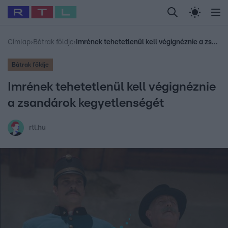
Legfrissebb
RTL Híradó
Fókusz
Sztárhírek
Randi
Celeb vagyok, me
#
Babits Marcella
#
Szellő István
#
Most Wanted
#
Gallusz Niko
Címlap
›
Bátrak földje
›
Imrének tehetetlenül kell végignéznie a zsandárok kegyetlenségét
Bátrak földje
Imrének tehetetlenül kell végignéznie
a zsandárok kegyetlenségét
rtl.hu