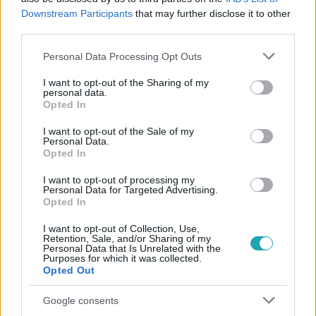
#
LOBSINGER ÖDÖN
#
SALAT LEHEL
#
TELENOVELLA
Downstream Participants
that may further disclose it to other
third parties.
#
RTL KLUB
#
RTL
Please note that this website/app uses one or more Google
Personal Data Processing Opt Outs
services and may gather and store information including but
not limited to your visit or usage behaviour. You may click to
I want to opt-out of the Sharing of my
personal data.
grant or deny consent to Google and its third-party tags to
Opted In
use your data for below specified purposes in below Google
consent section.
I want to opt-out of the Sale of my
Personal Data.
Népszerű
Opted In
I want to opt-out of processing my
Personal Data for Targeted Advertising.
Opted In
7:02
I want to opt-out of Collection, Use,
Retention, Sale, and/or Sharing of my
Personal Data that Is Unrelated with the
Purposes for which it was collected.
Opted Out
Google consents