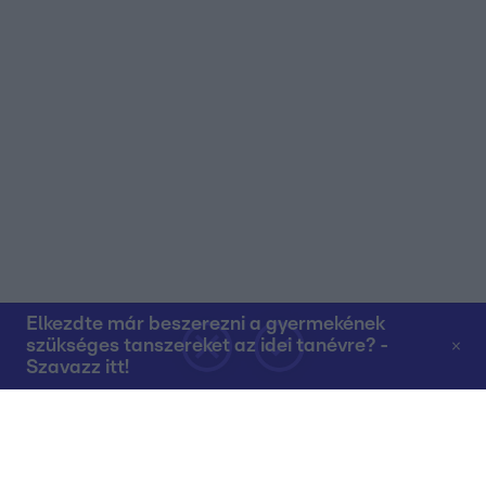
Elkezdte már beszerezni a gyermekének
szükséges tanszereket az idei tanévre? -
Szavazz itt!