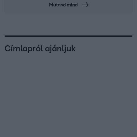
Mutasd mind
Címlapról ajánljuk