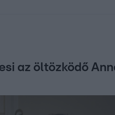
kolett
#
Időjárás
#
RTL műsor
#
Víz
#
Magyar Péter
#
Csillagjeg
esi az öltözködő Ann