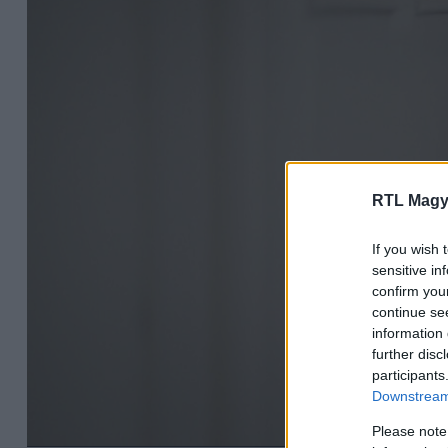
RTL Magy
If you wish 
sensitive in
confirm you
continue se
information 
further disc
participants
Downstream 
Please note