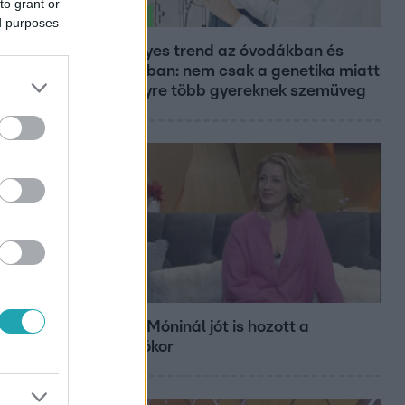
to grant or
Életmód
ed purposes
Veszélyes trend az óvodákban és
iskolákban: nem csak a genetika miatt
kell egyre több gyereknek szemüveg
Bulvár
Balsai Móninál jót is hozott a
változókor