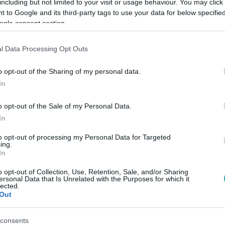
including but not limited to your visit or usage behaviour. You may click 
 to Google and its third-party tags to use your data for below specifi
ogle consent section.
Link másolása
l Data Processing Opt Outs
o opt-out of the Sharing of my personal data.
szonynak öltözni, addig nem is sejtik, hogy
In
nézi a jelenetet.
o opt-out of the Sale of my Personal Data.
In
gnézni
!
to opt-out of processing my Personal Data for Targeted
ing.
In
o opt-out of Collection, Use, Retention, Sale, and/or Sharing
között legyen a Google-találatokban!
ersonal Data that Is Unrelated with the Purposes for which it
lected.
Out
consents