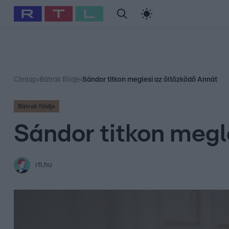
#
Babits Marcella
#
Szellő István
#
Most Wanted
#
Gallusz Ni
Címlap
›
Bátrak földje
›
Sándor titkon meglesi az öltözködő Annát
Bátrak földje
Sándor titkon megl
rtl.hu