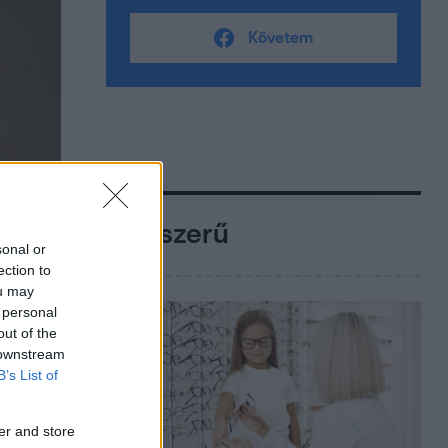
Követem
Népszerű
sonal or
ection to
ou may
 personal
out of the
 downstream
B’s List of
er and store