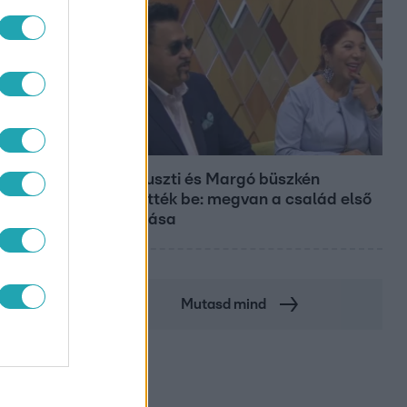
Bulvár
Bódi Guszti és Margó büszkén
jelentették be: megvan a család első
diplomása
Mutasd mind