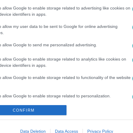
o allow Google to enable storage related to advertising like cookies on
evice identifiers in apps.
o allow my user data to be sent to Google for online advertising
s.
NAT
#
TITOK
#
SZENVEDÉLY
#
TORZSA SÁNDOR
#
TELENOVELLA
#
RTL KLUB
#
RTL
to allow Google to send me personalized advertising.
o allow Google to enable storage related to analytics like cookies on
evice identifiers in apps.
o allow Google to enable storage related to functionality of the website
o allow Google to enable storage related to personalization.
o allow Google to enable storage related to security, including
CONFIRM
cation functionality and fraud prevention, and other user protection.
Data Deletion
Data Access
Privacy Policy