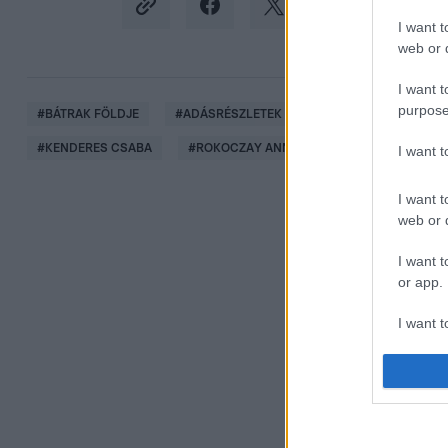
I want t
web or d
I want t
purpose
#
BÁTRAK FÖLDJE
#
ADÁSRÉSZLETEK
#
EMLÉKEZETES PILLA
#
KENDERES CSABA
#
ROKOCZAY ANNA
#
SZÁSZ JÚLIA
I want 
I want t
web or d
I want t
or app.
I want t
I want t
authenti