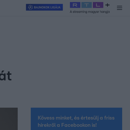
y
#
RTL+
#
Exek csatája 2026
#
Celeb vagyok, ments ki innen
#
H
át
Kövess minket, és értesülj a friss
hírekről a Facebookon is!