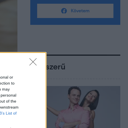
Követem
Népszerű
sonal or
ection to
ou may
 personal
out of the
 downstream
B’s List of