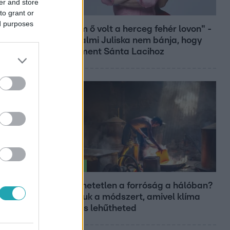
er and store
Bulvár
to grant or
ed purposes
"Nekem ő volt a herceg fehér lovon" -
Széphalmi Juliska nem bánja, hogy
hozzáment Sánta Lacihoz
Életmód
Elviselhetetlen a forróság a hálóban?
Mutatjuk a módszert, amivel klíma
nélkül is lehűtheted