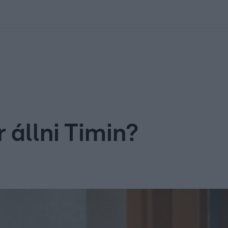
kolett
#
Időjárás
#
RTL műsor
#
Víz
#
Magyar Péter
#
Csillagjeg
 állni Timin?