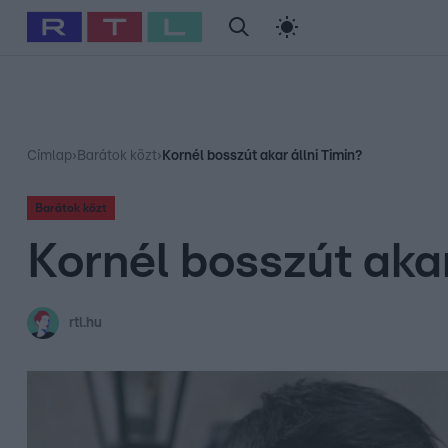
#
Babits Marcella
#
Szellő István
#
Most Wanted
#
Gallusz Ni
Címlap
›
Barátok közt
›
Kornél bosszút akar állni Timin?
Barátok közt
Kornél bosszút akar
rtl.hu