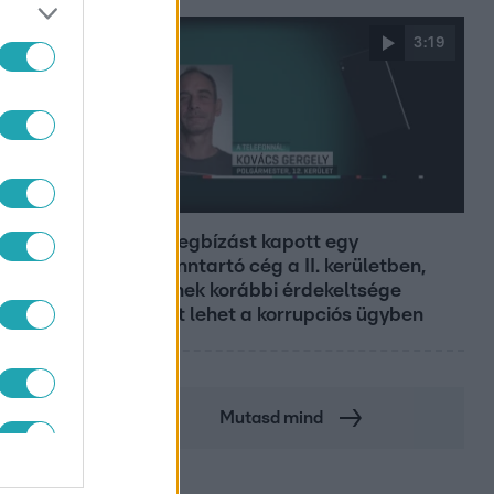
3:19
Híradó
Újra megbízást kapott egy
parkfenntartó cég a II. kerületben,
amelynek korábbi érdekeltsége
érintett lehet a korrupciós ügyben
Mutasd mind