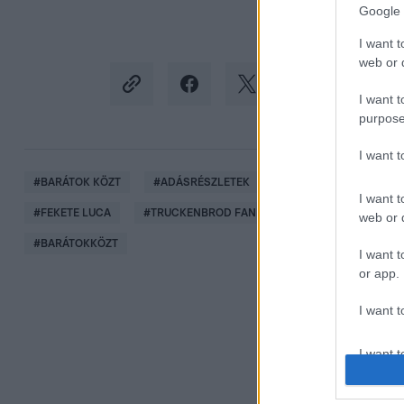
Google 
I want t
web or d
I want t
purpose
I want 
#
BARÁTOK KÖZT
#
ADÁSRÉSZLETEK
#
RTL
#
RTL KLUB
I want t
#
FEKETE LUCA
#
TRUCKENBROD FANNI
#
HÁROS KORNÉL
web or d
#
BARÁTOKKÖZT
I want t
or app.
I want t
I want t
authenti