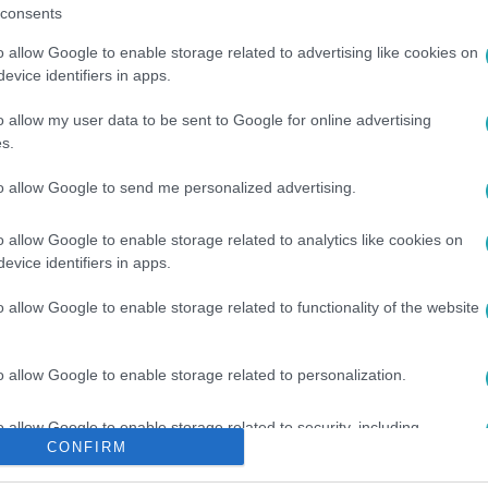
consents
o allow Google to enable storage related to advertising like cookies on
evice identifiers in apps.
o allow my user data to be sent to Google for online advertising
s.
to allow Google to send me personalized advertising.
#
BOSSZÚ
#
SZÖVETSÉGES
#
ÜZLET
#
BARÁTSÁG
o allow Google to enable storage related to analytics like cookies on
#
ENDRÉDY GÁBOR
#
BERÉNYI TIMI
#
PÁSZTOR VIRÁG
evice identifiers in apps.
o allow Google to enable storage related to functionality of the website
o allow Google to enable storage related to personalization.
o allow Google to enable storage related to security, including
CONFIRM
cation functionality and fraud prevention, and other user protection.