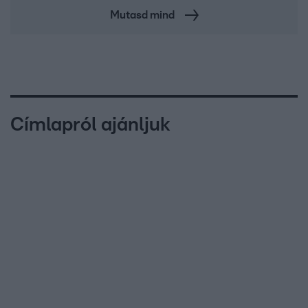
Mutasd mind
Címlapról ajánljuk