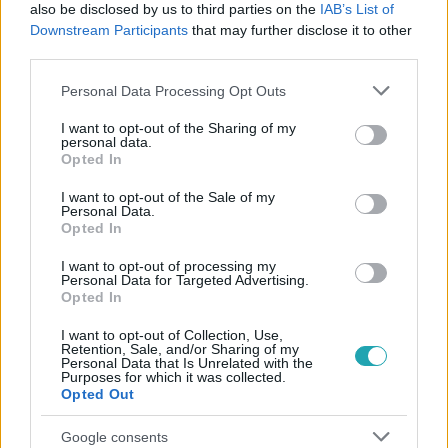
also be disclosed by us to third parties on the
IAB’s List of
#
TRUCKENBROD FANNI
#
HARMATH SZONJA
Downstream Participants
that may further disclose it to other
third parties.
#
BÁTYAI ÉVA
#
RTL
#
RTL KLUB
Please note that this website/app uses one or more Google
Personal Data Processing Opt Outs
services and may gather and store information including but
not limited to your visit or usage behaviour. You may click to
I want to opt-out of the Sharing of my
personal data.
grant or deny consent to Google and its third-party tags to
Opted In
use your data for below specified purposes in below Google
consent section.
I want to opt-out of the Sale of my
Personal Data.
Népszerű
Opted In
I want to opt-out of processing my
Personal Data for Targeted Advertising.
Opted In
I want to opt-out of Collection, Use,
Retention, Sale, and/or Sharing of my
Personal Data that Is Unrelated with the
Purposes for which it was collected.
Opted Out
Google consents