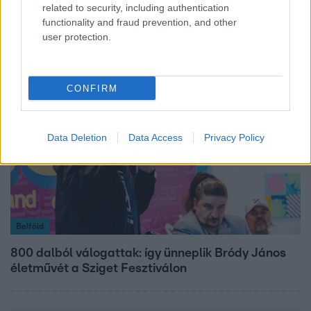
„A csúcs opcionális, a biztonságos hazatérés
related to security, including authentication
kötelező” – 50 méterre a csúcstól fordult vissza
functionality and fraud prevention, and other
Klein Dávid
user protection.
CONFIRM
Data Deletion
Data Access
Privacy Policy
Belföld
800 dalból válogattak: így ünneplik Bródy János
életművét a Sziget Fesztiválon