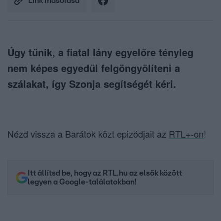
Link másolása
Úgy tűnik, a fiatal lány egyelőre tényleg
nem képes egyedül felgöngyölíteni a
szálakat, így Szonja segítségét kéri.
Nézd vissza a Barátok közt epizódjait az
RTL+-on
!
Itt állítsd be, hogy az RTL.hu az elsők között
legyen a Google-találatokban!