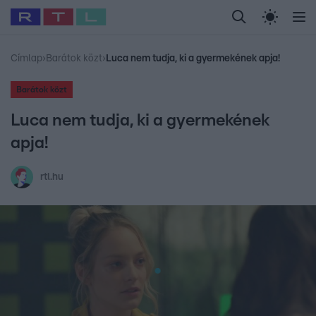
Legfrissebb
RTL Híradó
Fókusz
Sztárhírek
Randi
Celeb vagyok, me
#
Babits Marcella
#
Szellő István
#
Most Wanted
#
Gallusz Niko
Címlap
›
Barátok közt
›
Luca nem tudja, ki a gyermekének apja!
Barátok közt
Luca nem tudja, ki a gyermekének
apja!
rtl.hu