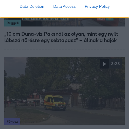
Data Deletion
Data Access
Privacy Policy
Reggeli
„10 cm Duna-víz Paksnál az olyan, mint egy nyílt
lábszártörésre egy sebtapasz” – állnak a hajók
3:23
Fókusz