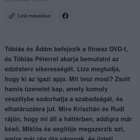
2015. október 2. 20:00
Link másolása
Tóbiás és Ádám befejezik a fitnesz DVD-t,
és Tóbiás Péterrel akarja bemutatni az
edzésterv sikerességét. Liza megtudja,
hogy ki az igazi apja. Mit tesz most? Zsolt
hamis üzenetet kap, amely komoly
veszélybe sodorhatja a szabadságát, és
elhatározásra jut. Mire Krisztián és Rudi
rájön, hogy mi áll a háttérben, addigra már
késő. Miklós és segítője megszerzik azt,
amire már rég óta vágynak, és üzleti