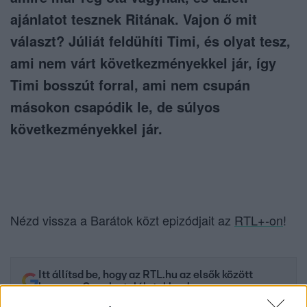
ajánlatot tesznek Ritának. Vajon ő mit
választ? Júliát feldühíti Timi, és olyat tesz,
ami nem várt következményekkel jár, így
Timi bosszút forral, ami nem csupán
másokon csapódik le, de súlyos
következményekkel jár.
Nézd vissza a Barátok közt epizódjait az
RTL+-on
!
Itt állítsd be, hogy az RTL.hu az elsők között
legyen a Google-találatokban!