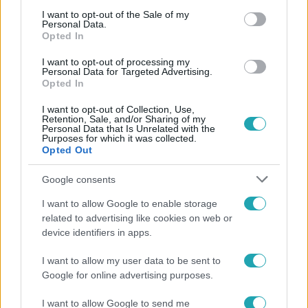
consent section.
I want to opt-out of the Sale of my
#
AJÁNLAT
#
DÜH
#
BOSSZÚ
#
KÖVETKEZMÉNY
Personal Data.
Opted In
#
NAGY TÓBIÁS
#
ILLÉS PÉTER
#
TAKÁCS LIZA
I want to opt-out of processing my
#
BARTHA ZSOLT
#
BARTHA KRISZTIÁN
Personal Data for Targeted Advertising.
Opted In
#
BERÉNYI MIKLÓS
#
HOLMAN RITA
#
ILLÉS JÚLIA
I want to opt-out of Collection, Use,
#
BERÉNYI TIMI
#
RTL KLUB
#
RTL
Retention, Sale, and/or Sharing of my
Personal Data that Is Unrelated with the
Purposes for which it was collected.
Opted Out
Google consents
I want to allow Google to enable storage
related to advertising like cookies on web or
device identifiers in apps.
Népszerű
I want to allow my user data to be sent to
Google for online advertising purposes.
I want to allow Google to send me