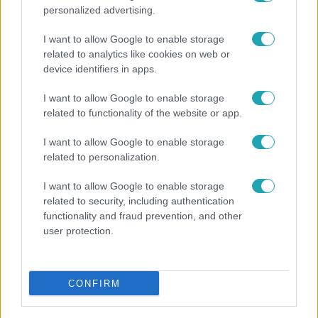
personalized advertising.
I want to allow Google to enable storage
related to analytics like cookies on web or
device identifiers in apps.
I want to allow Google to enable storage
related to functionality of the website or app.
Horoszkóp
I want to allow Google to enable storage
related to personalization.
Ennek a 3 csillagjegynek váratlan sikereket hozhat
a hét
I want to allow Google to enable storage
related to security, including authentication
functionality and fraud prevention, and other
user protection.
21:40
CONFIRM