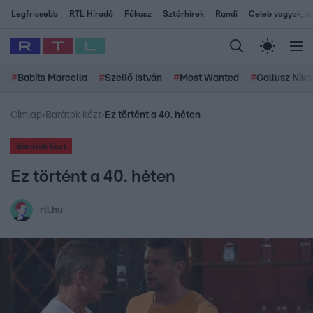
Legfrissebb
RTL Híradó
Fókusz
Sztárhírek
Randi
Celeb vagyok, me
#
Babits Marcella
#
Szellő István
#
Most Wanted
#
Gallusz Niko
Címlap
›
Barátok közt
›
Ez történt a 40. héten
Barátok közt
Ez történt a 40. héten
rtl.hu