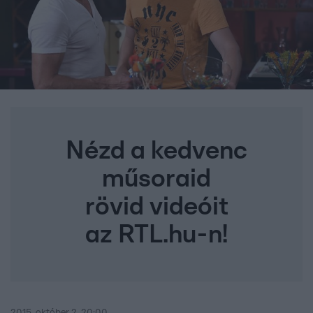
Nézd a kedvenc
műsoraid
rövid videóit
az RTL.hu-n!