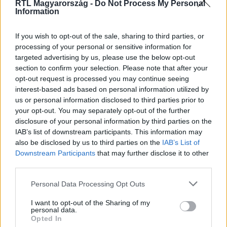
RTL Magyarország -
Do Not Process My Personal
Information
If you wish to opt-out of the sale, sharing to third parties, or
processing of your personal or sensitive information for
targeted advertising by us, please use the below opt-out
section to confirm your selection. Please note that after your
opt-out request is processed you may continue seeing
interest-based ads based on personal information utilized by
us or personal information disclosed to third parties prior to
your opt-out. You may separately opt-out of the further
Kövess minket, és értesülj a friss hírekről a
disclosure of your personal information by third parties on the
Facebookon is!
IAB’s list of downstream participants. This information may
also be disclosed by us to third parties on the
IAB’s List of
Downstream Participants
that may further disclose it to other
Követem
third parties.
Please note that this website/app uses one or more Google
Personal Data Processing Opt Outs
services and may gather and store information including but
not limited to your visit or usage behaviour. You may click to
I want to opt-out of the Sharing of my
personal data.
grant or deny consent to Google and its third-party tags to
Opted In
use your data for below specified purposes in below Google
#
BARÁTOK KÖZT
#
APA
#
VESZÉLY
#
SZABADSÁG