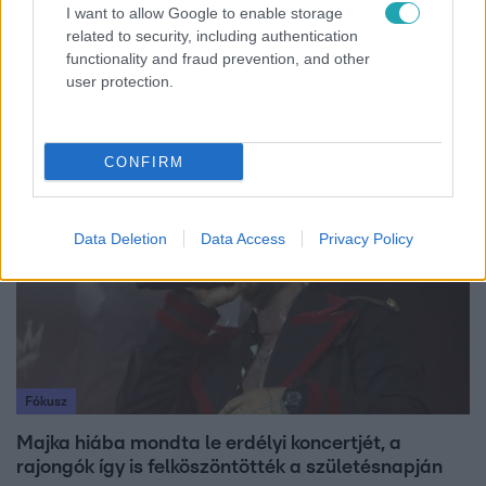
I want to allow Google to enable storage
Horoszkóp
related to security, including authentication
functionality and fraud prevention, and other
Ennek a 3 csillagjegynek váratlan sikereket hozhat
user protection.
a hét
CONFIRM
6:56
Data Deletion
Data Access
Privacy Policy
Fókusz
Majka hiába mondta le erdélyi koncertjét, a
rajongók így is felköszöntötték a születésnapján