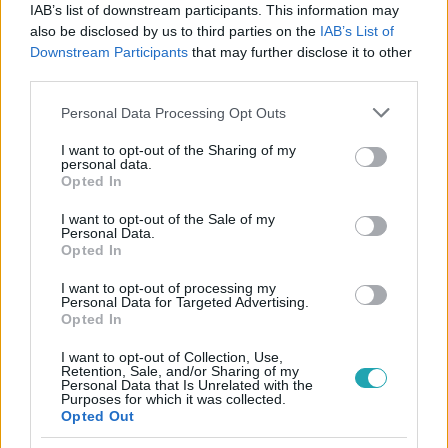
IAB’s list of downstream participants. This information may
#
ZSAROLÁS
#
PÉNZ
#
UTAZÁS
#
BARTHA ZSOLT
also be disclosed by us to third parties on the
IAB’s List of
#
BERÉNYI BALÁZS
#
HOLMAN RITA
Downstream Participants
that may further disclose it to other
third parties.
#
SCHNEIDER RÓBERT
#
SZENTMIHÁLYI ZSÓFI
Please note that this website/app uses one or more Google
Personal Data Processing Opt Outs
#
NAGY TÓBIÁS
#
RTL KLUB
#
RTL
services and may gather and store information including but
not limited to your visit or usage behaviour. You may click to
I want to opt-out of the Sharing of my
personal data.
grant or deny consent to Google and its third-party tags to
Opted In
use your data for below specified purposes in below Google
consent section.
I want to opt-out of the Sale of my
Personal Data.
Opted In
I want to opt-out of processing my
Népszerű
Personal Data for Targeted Advertising.
Opted In
I want to opt-out of Collection, Use,
Retention, Sale, and/or Sharing of my
Personal Data that Is Unrelated with the
Purposes for which it was collected.
Opted Out