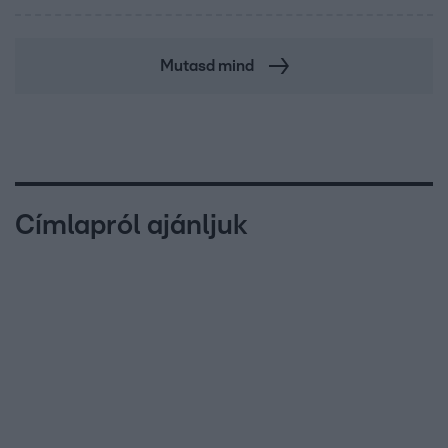
Mutasd mind
Címlapról ajánljuk