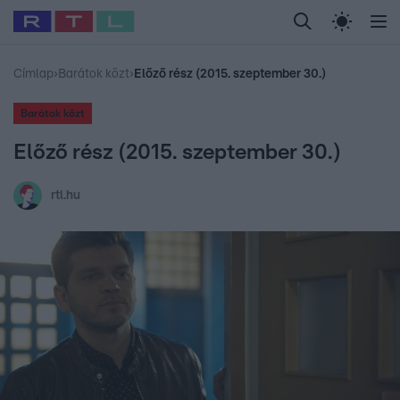
Legfrissebb
RTL Híradó
Fókusz
Sztárhírek
Randi
Celeb vagyok, me
#
Babits Marcella
#
Szellő István
#
Most Wanted
#
Gallusz Niko
Címlap
›
Barátok közt
›
Előző rész (2015. szeptember 30.)
Barátok közt
Előző rész (2015. szeptember 30.)
rtl.hu