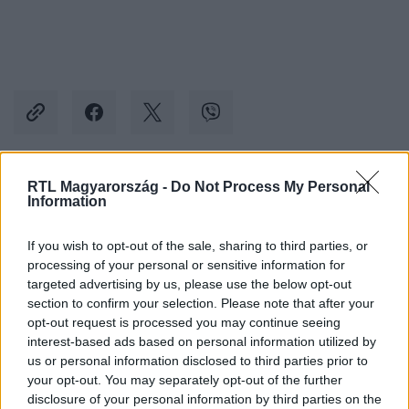
RTL Magyarország -
Do Not Process My Personal
Kövess minket, és értesülj a friss hírekről a
Information
Facebookon is!
If you wish to opt-out of the sale, sharing to third parties, or
processing of your personal or sensitive information for
Követem
targeted advertising by us, please use the below opt-out
section to confirm your selection. Please note that after your
opt-out request is processed you may continue seeing
interest-based ads based on personal information utilized by
us or personal information disclosed to third parties prior to
your opt-out. You may separately opt-out of the further
#
BARÁTOK KÖZT
#
VALLOMÁS
#
MEGAKADÁLYOZ
disclosure of your personal information by third parties on the