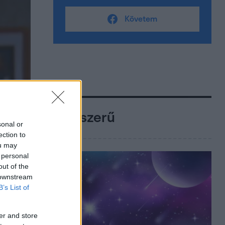
Követem
Népszerű
sonal or
ection to
ou may
 personal
out of the
 downstream
B’s List of
er and store