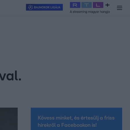
y
#
RTL+
#
Exek csatája 2026
#
Celeb vagyok, ments ki innen
#
H
val.
Kövess minket, és értesülj a friss
hírekről a Facebookon is!