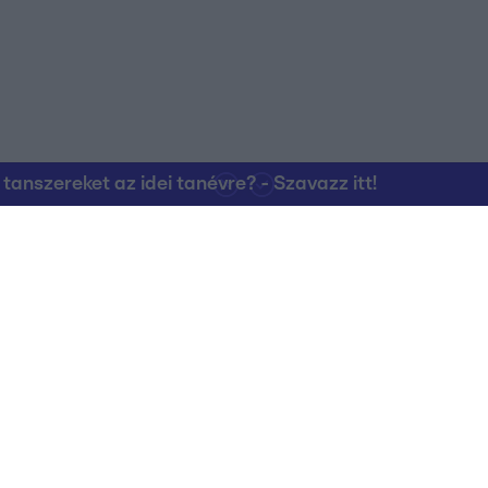
nszereket az idei tanévre? - Szavazz itt!
Kapcsolat
RTL Group Beszál
Magatartási Kó
az RTL+-on
Vállalati hírek
RTL Magyarorszá
Partneri Alapelv
Kvíz Adatvédelem