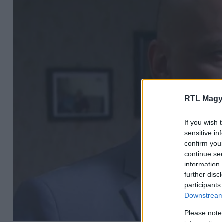
RTL Magy
If you wish 
sensitive in
confirm you
continue se
information 
further disc
participants
Downstream 
Please note