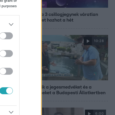
to grant or
Horoszkóp
ed purposes
Ennek a 3 csillagjegynek váratlan
sikereket hozhat a hét
10:28
Reggeli
Így hűtik a jegesmedvéket és a
pingvineket a Budapesti Állatkertben
6:00