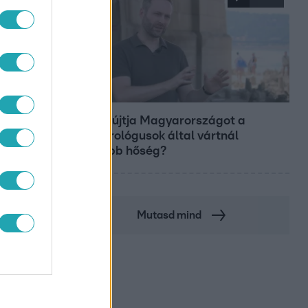
Fókusz
Miért sújtja Magyarországot a
meteorológusok által vártnál
nagyobb hőség?
Mutasd mind