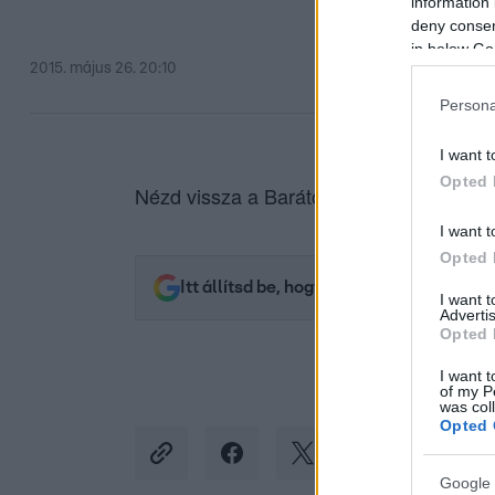
information 
deny consent
in below Go
2015. május 26. 20:10
Persona
I want t
Opted 
Nézd vissza a Barátok közt epizódjait a
I want t
Opted 
Itt állítsd be, hogy az RTL.hu az elsők 
I want 
Advertis
Opted 
I want t
of my P
was col
Opted 
Google 