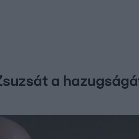
kolett
#
Időjárás
#
RTL műsor
#
Víz
#
Magyar Péter
#
Csillagjeg
Zsuzsát a hazugságá