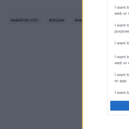
I want t
web or d
#
BARÁTOK KÖZT
#
ZSUZSA
#
HAZUGSÁG
#
RTL
#
I want t
purpose
I want 
I want t
web or d
I want t
or app.
I want t
I want t
authenti