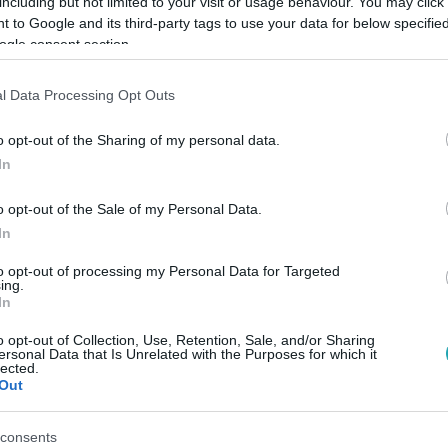
including but not limited to your visit or usage behaviour. You may click 
 to Google and its third-party tags to use your data for below specifi
ogle consent section.
Link másolása
l Data Processing Opt Outs
o opt-out of the Sharing of my personal data.
In
z
RTL+-on
!
o opt-out of the Sale of my Personal Data.
In
között legyen a Google-találatokban!
to opt-out of processing my Personal Data for Targeted
ing.
In
o opt-out of Collection, Use, Retention, Sale, and/or Sharing
ersonal Data that Is Unrelated with the Purposes for which it
lected.
Out
consents