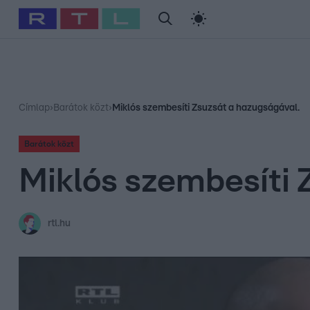
#
Babits Marcella
#
Szellő István
#
Most Wanted
#
Gallusz Ni
Címlap
›
Barátok közt
›
Miklós szembesíti Zsuzsát a hazugságával.
Barátok közt
Miklós szembesíti 
rtl.hu