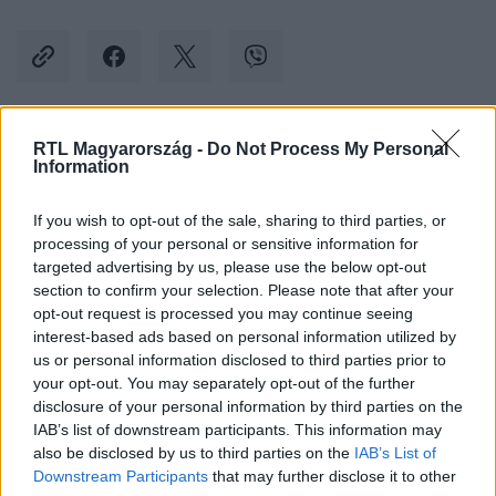
RTL Magyarország -
Do Not Process My Personal
Kövess minket, és értesülj a friss hírekről a
Information
Facebookon is!
If you wish to opt-out of the sale, sharing to third parties, or
processing of your personal or sensitive information for
Követem
targeted advertising by us, please use the below opt-out
section to confirm your selection. Please note that after your
opt-out request is processed you may continue seeing
interest-based ads based on personal information utilized by
us or personal information disclosed to third parties prior to
your opt-out. You may separately opt-out of the further
#
BALESET-BŰNÜGY
#
GYILKOSSÁG
#
EMBERÖLÉS
disclosure of your personal information by third parties on the
IAB’s list of downstream participants. This information may
#
FIATALKORÚ ELKÖVETŐ
#
ÖCSÖD
#
KÁBÍTÓSZER
also be disclosed by us to third parties on the
IAB’s List of
#
DROG
Downstream Participants
that may further disclose it to other