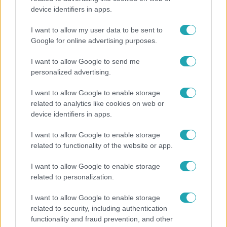
device identifiers in apps.
Ennek a 3 csillagjegynek sorsfordító találkozást
hozhat az augusztus
I want to allow my user data to be sent to
Google for online advertising purposes.
I want to allow Google to send me
4:10
personalized advertising.
I want to allow Google to enable storage
related to analytics like cookies on web or
device identifiers in apps.
I want to allow Google to enable storage
related to functionality of the website or app.
I want to allow Google to enable storage
Híradó
related to personalization.
Pánikban menekültek az utasok a metróba tévedt
I want to allow Google to enable storage
vaddisznó elől, vadász lőtte ki az állatot
related to security, including authentication
functionality and fraud prevention, and other