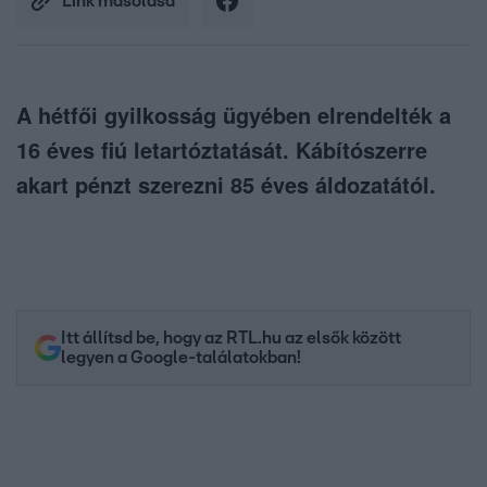
Link másolása
A hétfői gyilkosság ügyében elrendelték a
16 éves fiú letartóztatását. Kábítószerre
akart pénzt szerezni 85 éves áldozatától.
Itt állítsd be, hogy az RTL.hu az elsők között
legyen a Google-találatokban!