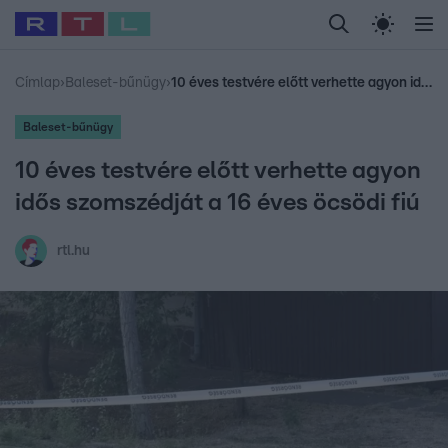
Legfrissebb
RTL Híradó
Fókusz
Sztárhírek
Randi
Celeb vagyok, me
#
Babits Marcella
#
Szellő István
#
Most Wanted
#
Gallusz Niko
Címlap
›
Baleset-bűnügy
›
10 éves testvére előtt verhette agyon idős szomszédját a 16 éves öcsödi fiú
Baleset-bűnügy
10 éves testvére előtt verhette agyon
idős szomszédját a 16 éves öcsödi fiú
rtl.hu