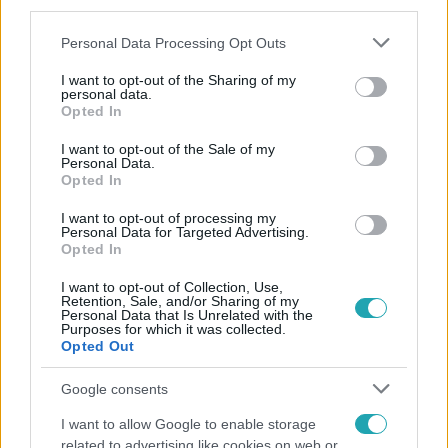
third parties.
Please note that this website/app uses one or more Google
Personal Data Processing Opt Outs
services and may gather and store information including but
not limited to your visit or usage behaviour. You may click to
I want to opt-out of the Sharing of my
personal data.
grant or deny consent to Google and its third-party tags to
Opted In
use your data for below specified purposes in below Google
consent section.
Népszerű
I want to opt-out of the Sale of my
Personal Data.
Opted In
I want to opt-out of processing my
Personal Data for Targeted Advertising.
Opted In
I want to opt-out of Collection, Use,
Retention, Sale, and/or Sharing of my
Personal Data that Is Unrelated with the
Purposes for which it was collected.
Opted Out
Google consents
I want to allow Google to enable storage
related to advertising like cookies on web or
Horoszkóp