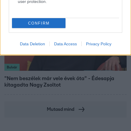
user protection.
CONFIRM
Data Deletion
Data Access
Privacy Policy
Bulvár
"Nem beszélek már vele évek óta" - Édesapja
kitagadta Nagy Zsoltot
Mutasd mind